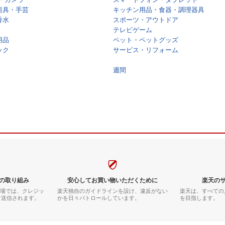
房具・手芸
キッチン用品・食器・調理器具
香水
スポーツ・アウトドア
テレビゲーム
用品
ペット・ペットグッズ
ック
サービス・リフォーム
週間
の取り組み
安心してお買い物いただくために
楽天の
市場では、クレジッ
楽天独自のガイドラインを設け、違反がない
楽天は、すべての
て送信されます。
かを日々パトロールしています。
を目指します。