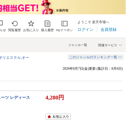
ようこそ 楽天市場へ
ログイン
会員登録
らせ
閲覧履歴
お気に入り
購入履歴
myクーポン
ジャンル一覧
関連サービス
このジャンルのランキング一覧 >>
,ポリエステル,オー
2026年8月7日(金)更新 (集計日：8月6日)
4,280円
スーツ レディース