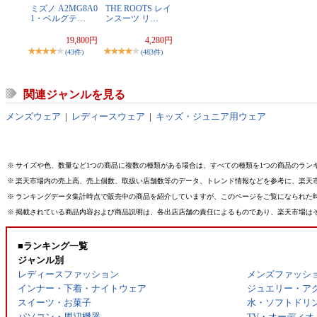
ミズノ A2MG8A0
THE ROOTS レイ
1・ベルグテ…
ンスーツ リ…
19,800円
4,280円
(43件)
(483件)
関連ジャンルを見る
メンズウェア
|
レディースウェア
|
キッズ・ジュニア用ウェア
※
サイズや色、数量など1つの商品に複数の種類がある場合は、すべての種類を1つの商品のラン
※
楽天市場内の売上高、売上個数、取扱い店舗数等のデータ、トレンド情報などを参考に、楽天
※
ランキングデータ集計時点で販売中の商品を紹介していますが、このページをご覧になられた
※
掲載されている商品内容および商品説明は、各出店店舗の責任によるものであり、楽天市場は
■ランキング一覧
ジャンル別
レディースファッション
メンズファッシ
インナー・下着・ナイトウェア
ジュエリー・ア
スイーツ・お菓子
水・ソフトドリ
パソコン・周辺機器
TV・オーディオ