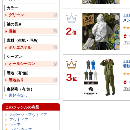
カラー
グリーン
TH
メン
袖の長さ
長袖
素材（生地・毛糸）
ポリエステル
シーズン
TH
オールシーズン
着脱
裏地（有/無）
裏地あり
裏起毛（有/無）
裏起毛なし
このジャンルの商品
スポーツ・アウトドア
アウトドア
ウェア
レインウェア