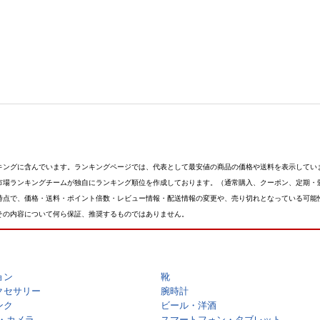
キングに含んでいます。ランキングページでは、代表として最安値の商品の価格や送料を表示してい
市場ランキングチームが独自にランキング順位を作成しております。（通常購入、クーポン、定期・
時点で、価格・送料・ポイント倍数・レビュー情報・配送情報の変更や、売り切れとなっている可能
その内容について何ら保証、推奨するものではありません。
ョン
靴
クセサリー
腕時計
ンク
ビール・洋酒
・カメラ
スマートフォン・タブレット