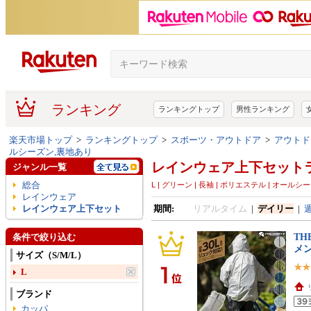
ランキング
ランキングトップ
男性ランキング
楽天市場トップ
>
ランキングトップ
>
スポーツ・アウトドア
>
アウトド
ルシーズン,裏地あり
レインウェア上下セット
ジャンル一覧
総合
L | グリーン | 長袖 | ポリエステル | オールシ
レインウェア
レインウェア上下セット
期間:
リアルタイム
|
デイリー
|
TH
条件で絞り込む
メン
サイズ（S/M/L）
L
ブランド
カッパ