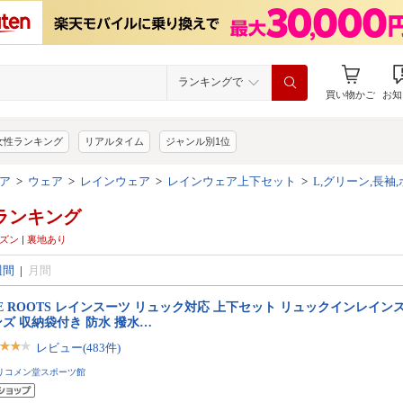
ランキングで
買い物かご
お知
女性ランキング
リアルタイム
ジャンル別1位
ア
>
ウェア
>
レインウェア
>
レインウェア上下セット
>
L,グリーン,長袖
ランキング
ーズン | 裏地あり
週間
|
月間
E ROOTS レインスーツ リュック対応 上下セット リュックインレイン
ズ 収納袋付き 防水 撥水…
レビュー(483件)
リコメン堂スポーツ館