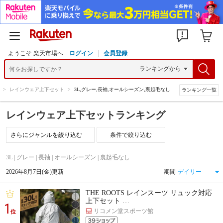
ようこそ 楽天市場へ
ログイン
会員登録
>
レインウェア上下セット
>
3L,グレー,長袖,オールシーズン,裏起毛なし
ランキング一覧
レインウェア上下セットランキング
条件で絞り込む
3L | グレー | 長袖 | オールシーズン | 裏起毛なし
2026年8月7日(金)更新
期間
THE ROOTS レインスーツ リュック対応
上下セット …
1
リコメン堂スポーツ館
位