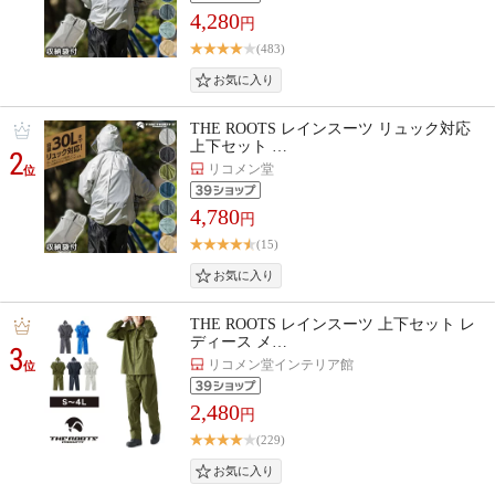
4,280
円
(483)
THE ROOTS レインスーツ リュック対応
上下セット …
2
リコメン堂
位
4,780
円
(15)
THE ROOTS レインスーツ 上下セット レ
ディース メ…
3
リコメン堂インテリア館
位
2,480
円
(229)