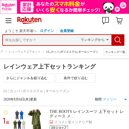
ようこそ 楽天市場へ
ログイン
会員登録
ェア
>
レインウェア上下セット
>
LL,カッパ,ポリエステル,オールシーズン
ランキング一覧
レインウェア上下セットランキング
条件で絞り込む
LL | カッパ | ポリエステル | オールシーズン
2026年8月6日(木)更新
期間
THE ROOTS レインスーツ 上下セット レ
ディース メ…
1
リコメン堂インテリア館
位