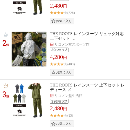
2,480
円
(228)
THE ROOTS レインスーツ リュック対応
上下セット …
2
リコメン堂スポーツ館
位
4,280
円
(483)
THE ROOTS レインスーツ 上下セット レ
ディース メ…
3
リコメン堂生活館
位
2,480
円
(13)