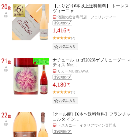
20
【よりどり6本以上送料無料】 トーレス
位
ヴィーニャ …
UP
酒類の総合専門店 フェリシティー
1,416
円
(2)
21
ナチュール ロゼ[2023]ゲブリューダー マ
位
ティス Nat…
UP
リカーMORISAWA
4,180
円
(1)
22
[クール便]【6本〜送料無料】フランチャ
位
コルタ イン…
UP
トスカニー イタリアワイン専門店