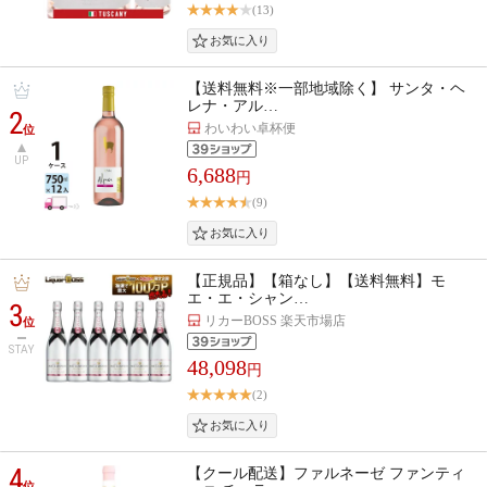
(13)
【送料無料※一部地域除く】 サンタ・ヘ
レナ・アル…
2
わいわい卓杯便
位
UP
6,688
円
(9)
【正規品】【箱なし】【送料無料】モ
エ・エ・シャン…
3
リカーBOSS 楽天市場店
位
STAY
48,098
円
(2)
4
【クール配送】ファルネーゼ ファンティ
位