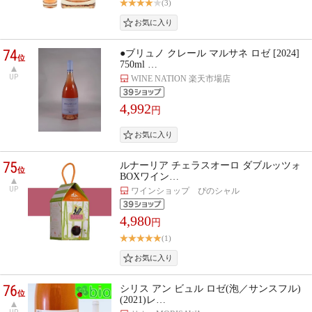
(3)
74
●ブリュノ クレール マルサネ ロゼ [2024]
位
750ml …
UP
WINE NATION 楽天市場店
4,992
円
75
ルナーリア チェラスオーロ ダブルッツォ
位
BOXワイン…
UP
ワインショップ ぴのシャル
4,980
円
(1)
76
シリス アン ビュル ロゼ(泡／サンスフル)
位
(2021)レ…