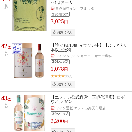
ゼ)はお一人…
UP
自然派ワイン フルッタ
3,025
円
42
【誰でもP10倍 マラソン中】【よりどり6
位
本以上送料…
UP
ワイン＆ワインセラー セラー専科
1,078
円
(2)
43
【エノテカ公式直営・正規代理店】ロゼ
位
ワイン 2024…
UP
ワイン通販 エノテカ楽天市場店
2,200
円