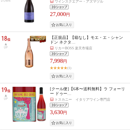
DOWN
ワインスクエアー・アズマヅル
27,000
円
18
【正規品】【箱なし】モエ・エ・シャン
位
ドン ネクタ…
UP
リカーBOSS 楽天市場店
7,998
円
(1)
19
[クール便]【6本〜送料無料】ラ フォーリ
位
ー ドゥー…
UP
トスカニー イタリアワイン専門店
3,630
円