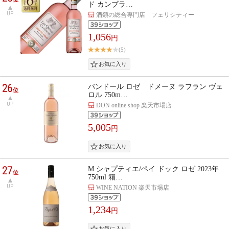
ド カンブラ…
UP
酒類の総合専門店 フェリシティー
1,056
円
(5)
26
バンドール ロゼ ドメーヌ ラフラン ヴェ
位
ロル 750m…
UP
DON online shop 楽天市場店
5,005
円
27
M.シャプティエ/ペイ ドック ロゼ 2023年
位
750ml 箱…
UP
WINE NATION 楽天市場店
1,234
円