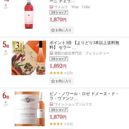
ーニ チェラ…
ウメムラ Wine Cellar
UP
1,870
円
5
ポイント3倍 【よりどり3本以上送料無
位
料】 セラー …
酒類の総合専門店 フェリシティー
UP
1,892
円
(25)
6
ピノ・ノワール・ロゼ ドメーヌ・ド・
位
ラ・ヴァンソ…
ワインショップソムリエ
UP
1,870
円
(13)