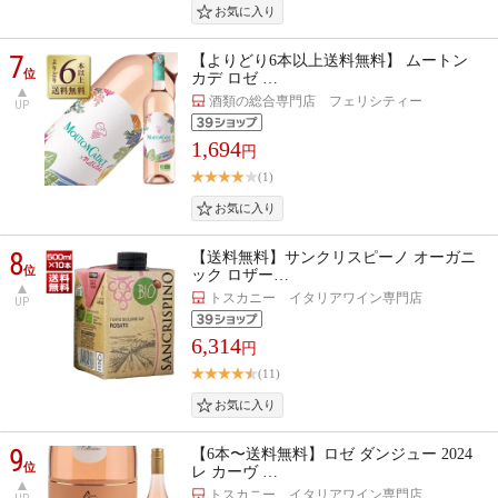
7
【よりどり6本以上送料無料】 ムートン
位
カデ ロゼ …
酒類の総合専門店 フェリシティー
UP
1,694
円
(1)
8
【送料無料】サンクリスピーノ オーガニ
位
ック ロザー…
トスカニー イタリアワイン専門店
UP
6,314
円
(11)
9
【6本〜送料無料】ロゼ ダンジュー 2024
位
レ カーヴ …
トスカニー イタリアワイン専門店