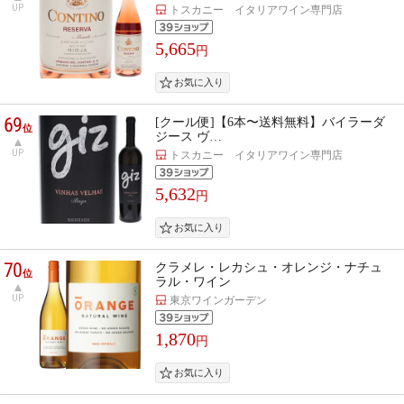
UP
トスカニー イタリアワイン専門店
5,665
円
69
[クール便]【6本〜送料無料】バイラーダ
位
ジース ヴ…
UP
トスカニー イタリアワイン専門店
5,632
円
70
クラメレ・レカシュ・オレンジ・ナチュ
位
ラル・ワイン
UP
東京ワインガーデン
1,870
円