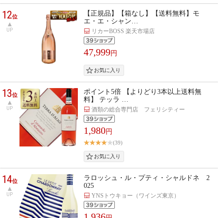
12
【正規品】【箱なし】【送料無料】モ
位
エ・エ・シャン…
UP
リカーBOSS 楽天市場店
47,999
円
13
ポイント5倍 【よりどり3本以上送料無
位
料】 テッラ …
UP
酒類の総合専門店 フェリシティー
1,980
円
(39)
14
ラロッシュ・ル・プティ・シャルドネ 2
位
025
UP
YNSトウキョー（ワインズ東京）
1,936
円