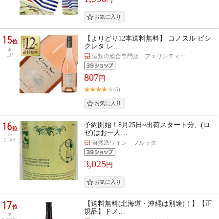
15
【よりどり12本送料無料】 コノスル ビシ
位
クレタ レ…
UP
酒類の総合専門店 フェリシティー
807
円
(5)
16
予約開始！8月25日~出荷スタート分、(ロ
位
ゼ)はお一人…
STAY
自然派ワイン フルッタ
3,025
円
17
【送料無料(北海道・沖縄は別途)！】【正
位
規品】ドメ…