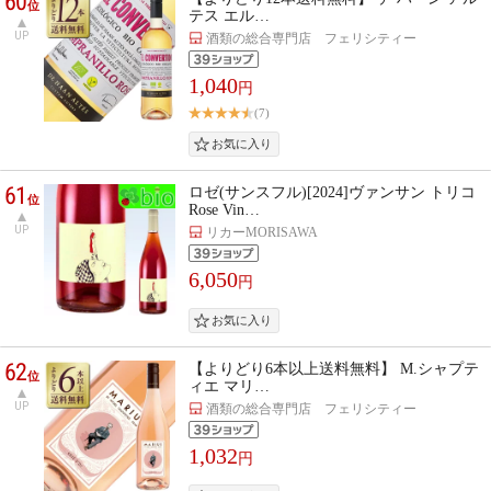
60
位
テス エル…
UP
酒類の総合専門店 フェリシティー
1,040
円
(7)
61
ロゼ(サンスフル)[2024]ヴァンサン トリコ
位
Rose Vin…
UP
リカーMORISAWA
6,050
円
62
【よりどり6本以上送料無料】 M.シャプテ
位
ィエ マリ…
UP
酒類の総合専門店 フェリシティー
1,032
円