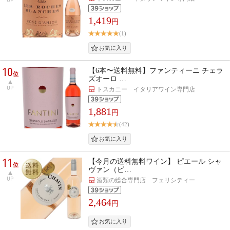
UP
1,419
円
(1)
10
【6本〜送料無料】ファンティーニ チェラ
位
ズオーロ …
UP
トスカニー イタリアワイン専門店
1,881
円
(42)
11
【今月の送料無料ワイン】 ピエール シャ
位
ヴァン（ピ…
UP
酒類の総合専門店 フェリシティー
2,464
円