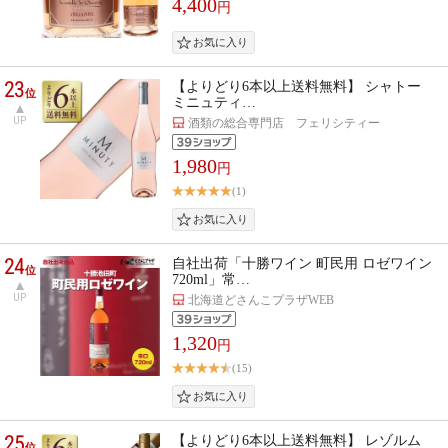
4,400
円
23
【よりどり6本以上送料無料】 シャトー
位
ミニュティ…
UP
酒類の総合専門店 フェリシティー
1,980
円
(1)
24
自社出荷「十勝ワイン 町民用 ロゼワイン
位
720ml」常…
UP
北海道どさんこプラザWEB
1,320
円
(15)
25
【よりどり6本以上送料無料】 レゾルム
位