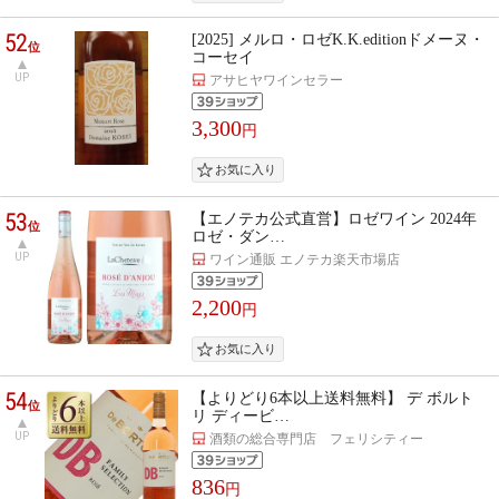
52
[2025] メルロ・ロゼK.K.editionドメーヌ・
位
コーセイ
UP
アサヒヤワインセラー
3,300
円
53
【エノテカ公式直営】ロゼワイン 2024年
位
ロゼ・ダン…
UP
ワイン通販 エノテカ楽天市場店
2,200
円
54
【よりどり6本以上送料無料】 デ ボルト
位
リ ディービ…
UP
酒類の総合専門店 フェリシティー
836
円