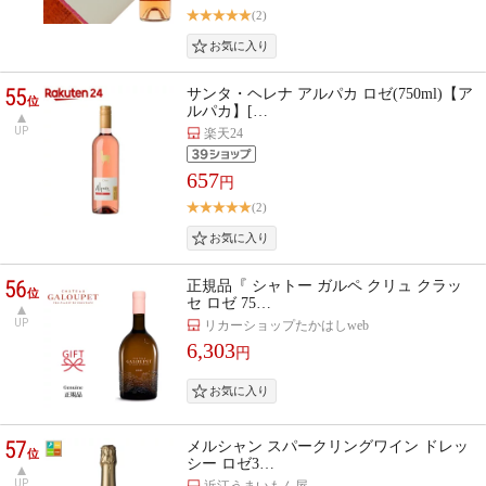
(2)
55
サンタ・ヘレナ アルパカ ロゼ(750ml)【ア
位
ルパカ】[…
UP
楽天24
657
円
(2)
56
正規品『 シャトー ガルペ クリュ クラッ
位
セ ロゼ 75…
UP
リカーショップたかはしweb
6,303
円
57
メルシャン スパークリングワイン ドレッ
位
シー ロゼ3…
UP
近江うまいもん屋