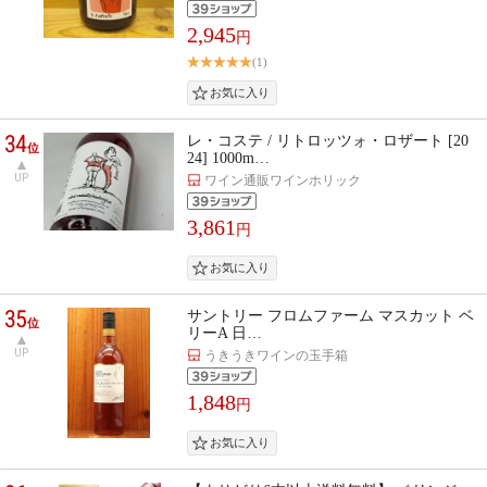
2,945
円
(1)
34
レ・コステ / リトロッツォ・ロザート [20
位
24] 1000m…
UP
ワイン通販ワインホリック
3,861
円
35
サントリー フロムファーム マスカット ベ
位
リーA 日…
UP
うきうきワインの玉手箱
1,848
円