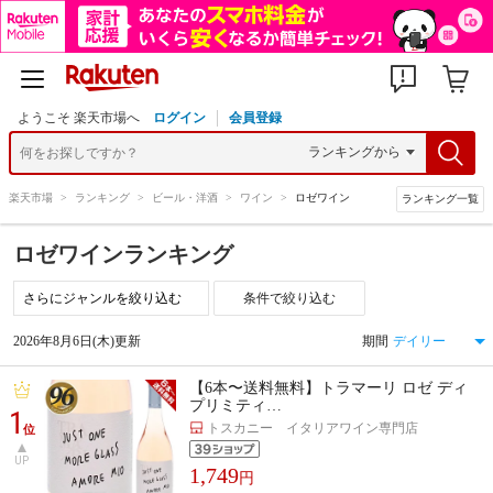
ようこそ 楽天市場へ
ログイン
会員登録
楽天市場
>
ランキング
>
ビール・洋酒
>
ワイン
>
ロゼワイン
ランキング一覧
ロゼワインランキング
条件で絞り込む
2026年8月6日(木)更新
期間
【6本〜送料無料】トラマーリ ロゼ ディ
プリミティ…
1
トスカニー イタリアワイン専門店
位
UP
1,749
円