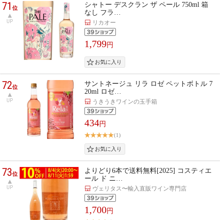
71
シャトー デスクラン ザ ペール 750ml 箱
位
なし フラ…
UP
リカオー
1,799
円
72
サントネージュ リラ ロゼ ペットボトル 7
位
20ml ロゼ…
UP
うきうきワインの玉手箱
434
円
(1)
73
よりどり6本で送料無料[2025] コスティエ
位
ール ド ニ…
UP
ヴェリタス〜輸入直販ワイン専門店
1,700
円