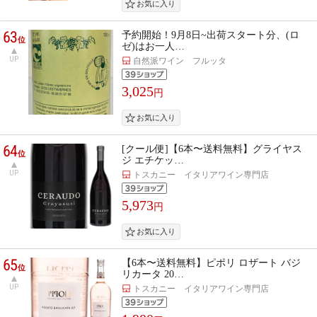
63
予約開始！9月8日~出荷スタート分、(ロ
位
ゼ)はお一人…
UP
自然派ワイン フルッタ
3,025
円
64
[クール便]【6本〜送料無料】グライヤス
位
ジ エチケッ…
UP
トスカニー イタリアワイン専門店
5,973
円
65
【6本〜送料無料】ピポリ ロザート バジ
位
リカータ 20…
UP
トスカニー イタリアワイン専門店