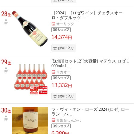
28
［2024］［ロゼワイン］チェラスオー
位
ロ・ダブルッツ…
UP
オーリック
14,374
円
29
[送無][セット12][大容量] マテウス ロゼ 1
位
000ml×1…
UP
リカオー
13,332
円
30
ラ・ヴィ・オン・ローズ 2024 (ロゼ) ロー
位
ラン・バ…
UP
青葉台しんかわ
6,380
円