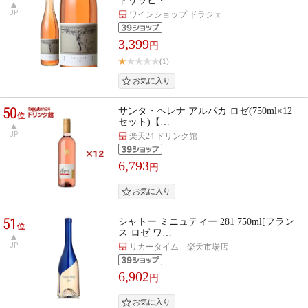
ドリッヒ・…
UP
ワインショップ ドラジェ
3,399
円
(1)
50
サンタ・ヘレナ アルパカ ロゼ(750ml×12
位
セット)【…
UP
楽天24 ドリンク館
6,793
円
51
シャトー ミニュティー 281 750ml[フラン
位
ス ロゼ ワ…
UP
リカータイム 楽天市場店
6,902
円