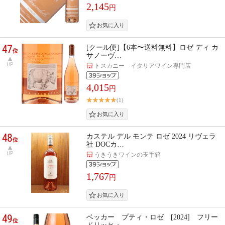
2,145
円
47
[クール便]【6本〜送料無料】ロゼ ディ カ
位
サノーヴ…
UP
トスカニー イタリアワイン専門店
4,015
円
(1)
48
カステル デル モンテ ロゼ 2024 リヴェラ
位
社 DOCカ…
UP
うきうきワインの玉手箱
1,767
円
49
ベッカー プティ・ロゼ [2024] フリー
位