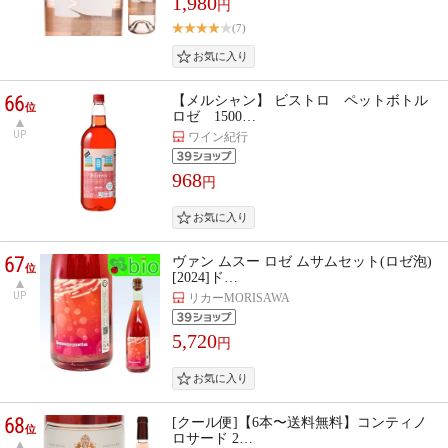
1,980
円
(7)
66
【メルシャン】 ビストロ ペットボトル
位
ロゼ 1500…
UP
ワイン紀行
968
円
67
ヴァン ムスー ロゼ ムサムセット(ロゼ泡)
位
[2024]ド…
UP
リカーMORISAWA
5,720
円
68
[クール便]【6本〜送料無料】コンティノ
位
ロサード 2…