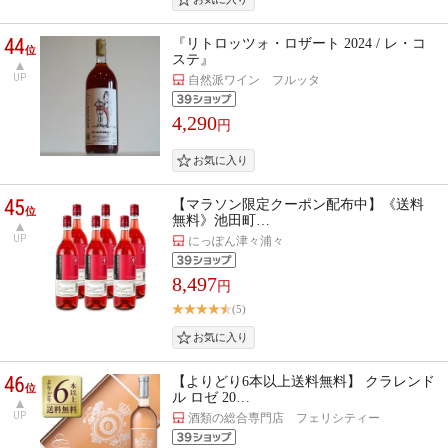
44
『リトロッツォ・ロザート 2024 / レ・コ
位
ステ』
UP
自然派ワイン フルッタ
4,290
円
45
【マラソン限定クーポン配布中】《送料
位
無料》池田町…
UP
にっぽん津々浦々
8,497
円
(5)
46
【よりどり6本以上送料無料】 クラレンド
位
ル ロゼ 20…
UP
酒類の総合専門店 フェリシティー