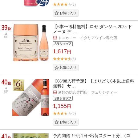
(2)
39
【6本〜送料無料】ロゼ ダンジュ 2025 ド
位
メーヌ デ …
UP
トスカニー イタリアワイン専門店
1,617
円
(3)
40
【08/08入荷予定】【よりどり6本以上送料
位
無料】 サ…
UP
酒類の総合専門店 フェリシティー
1,155
円
(3)
41
予約開始！9月1日~出荷スタート分、(ロ
位