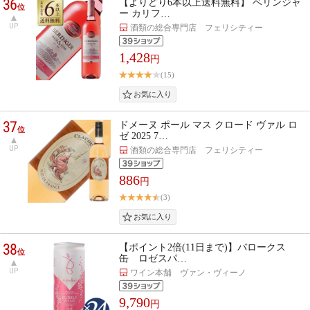
36
【よりどり6本以上送料無料】 ベリンジャ
位
ー カリフ…
UP
酒類の総合専門店 フェリシティー
1,428
円
(15)
37
ドメーヌ ポール マス クロード ヴァル ロ
位
ゼ 2025 7…
UP
酒類の総合専門店 フェリシティー
886
円
(3)
38
【ポイント2倍(11日まで)】バロークス
位
缶 ロゼスパ…
UP
ワイン本舗 ヴァン・ヴィーノ
9,790
円