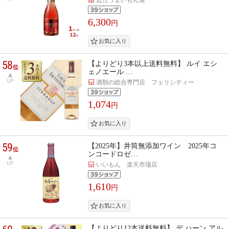
6,300
円
58
【よりどり3本以上送料無料】 ルイ エシ
位
ェノエール …
UP
酒類の総合専門店 フェリシティー
1,074
円
59
【2025年】井筒無添加ワイン 2025年コ
位
ンコードロゼ…
UP
いいもん 楽天市場店
1,610
円
【よりどり12本送料無料】 デ ハーン アル