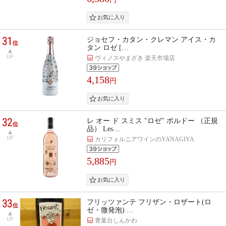
31
ジョセフ・カタン・クレマン アイス・カ
位
タン ロゼ […
UP
ヴィノスやまざき 楽天市場店
4,158
円
32
レ オー ド スミス "ロゼ" ボルドー （正規
位
品） Les…
UP
カリフォルニアワインのYANAGIYA
5,885
円
33
フリッツァンテ フリザン・ロザート(ロ
位
ゼ・微発泡) …
UP
青葉台しんかわ