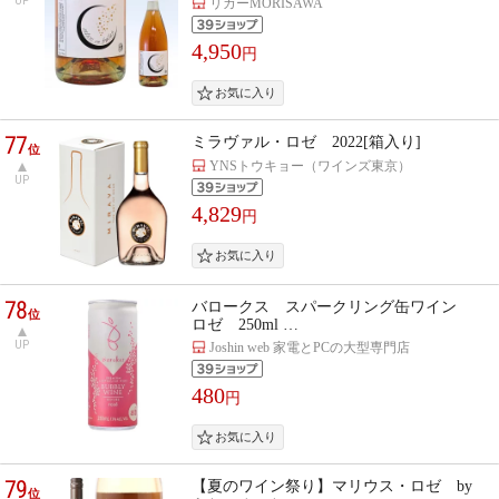
UP
リカーMORISAWA
4,950
円
77
ミラヴァル・ロゼ 2022[箱入り]
位
YNSトウキョー（ワインズ東京）
UP
4,829
円
78
バロークス スパークリング缶ワイン
位
ロゼ 250ml …
UP
Joshin web 家電とPCの大型専門店
480
円
79
【夏のワイン祭り】マリウス・ロゼ by
位