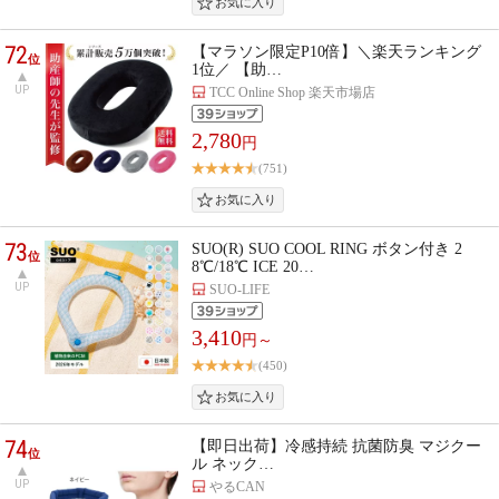
72
【マラソン限定P10倍】＼楽天ランキング
位
1位／ 【助…
UP
TCC Online Shop 楽天市場店
2,780
円
(751)
73
SUO(R) SUO COOL RING ボタン付き 2
位
8℃/18℃ ICE 20…
UP
SUO-LIFE
3,410
円～
(450)
74
【即日出荷】冷感持続 抗菌防臭 マジクー
位
ル ネック…
UP
やるCAN