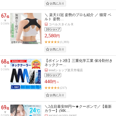
67
＼ 楽天11冠 姿勢のプロも紹介 ／ 猫背 ベ
位
ルト 姿勢…
DOWN
コペルスタイル R
2,580
円
(1,393)
68
【ポイント2倍】三重化学工業 保冷剤付き
位
ネッククー…
DOWN
trendショップ楽天市場店
440
円～
(217)
69
＼2点目最安88円〜★クーポンで／【最新
位
カラー】(MK…
DOWN
MONO KOTO DEPT.