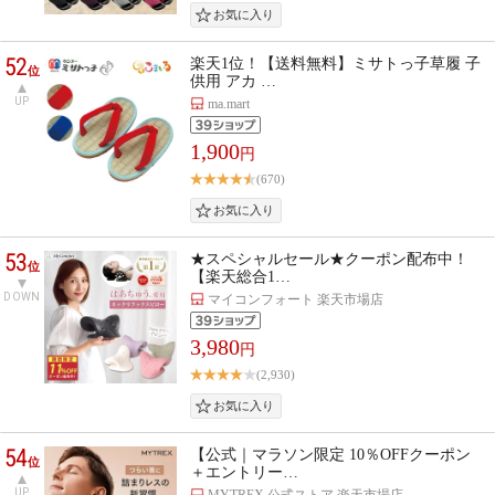
52
楽天1位！【送料無料】ミサトっ子草履 子
位
供用 アカ …
UP
ma.mart
1,900
円
(670)
53
★スペシャルセール★クーポン配布中！
位
【楽天総合1…
DOWN
マイコンフォート 楽天市場店
3,980
円
(2,930)
54
【公式｜マラソン限定 10％OFFクーポン
位
＋エントリー…
UP
MYTREX 公式ストア 楽天市場店