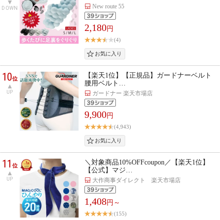
New route 55
DOWN
2,180
円
(4)
10
【楽天1位】【正規品】ガードナーベルト
位
腰用ベルト…
UP
ガードナー 楽天市場店
9,900
円
(4,943)
11
＼対象商品10%OFFcoupon／【楽天1位】
位
【公式】マジ…
UP
大作商事ダイレクト 楽天市場店
1,408
円～
(155)