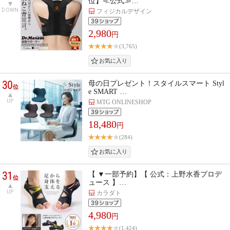
位】≪公式≫…
DOWN
フィジカルデザイン
2,980
円
(3,765)
30
母の日プレゼント！スタイルスマート Styl
位
e SMART …
UP
MTG ONLINESHOP
18,480
円
(284)
31
【 ▼一部予約】【 公式：上野水香プロデ
位
ュース 】…
UP
カラダト
4,980
円
(1,424)