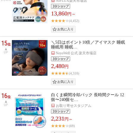
NIPLUX楽天市場店
13,860
円～
(4,452)
15
＼5日はポイント10倍／アイマスク 睡眠
位
睡眠用 睡眠…
UP
NeyoWell 公式 楽天市場店
2,480
円
(4,310)
16
白くま瞬間冷却パック 長時間クール 12
位
個〜240個セ…
UP
お取り寄せスタジアム
2,231
円～
(69)