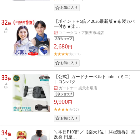
32
【ポイント＋5倍／2026最新版★布製カバ
位
ー付き★楽…
UP
ユニークストア楽天市場店
2,680
円
(302)
33
【公式】ガードナーベルト mini（ミニ）
位
｜コンパク…
UP
ガードナー 楽天市場店
9,900
円
(50)
34
＼本日P10倍!／【楽天1位！14冠獲得】 高
位
反発 円座…