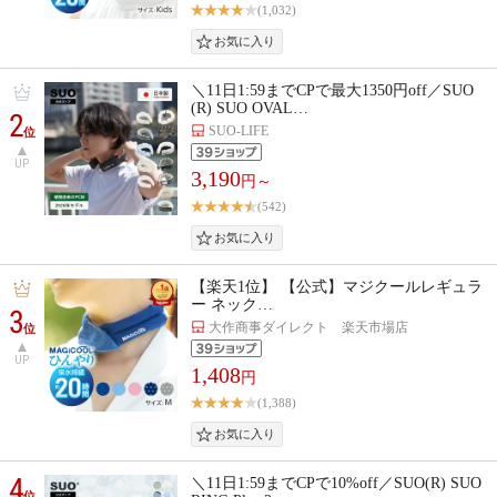
(1,032)
＼11日1:59までCPで最大1350円off／SUO
(R) SUO OVAL…
2
SUO-LIFE
位
UP
3,190
円～
(542)
【楽天1位】 【公式】マジクールレギュラ
ー ネック…
3
大作商事ダイレクト 楽天市場店
位
UP
1,408
円
(1,388)
4
＼11日1:59までCPで10%off／SUO(R) SUO
位