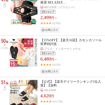
位
推奨 RELAXEE…
UP
RELAXEE（リラクシー）
2,499
円～
(792)
50
【15%OFF】【楽天16冠】カモシカソール
位
世界特許技…
DOWN
プリエ・インターナショナル
6,480
円～
(155)
51
【公式】【楽天デイリーランキング1位入
位
賞】【送料…
UP
AKAISHI
4,620
円
(1,754)