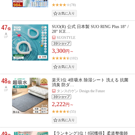
(78)
47
SUO(R) 公式 日本製 SUO RING Plus 18° /
位
28° ICE…
UP
SUOSTYLE
3,300
円～
(102)
48
楽天1位 4倍吸水 除湿シート 洗える 抗菌
位
消臭 防ダ…
UP
タンスのゲン Design the Future
2,222
円～
(55)
49
【ランキング1位！8冠獲得】柔道整復師