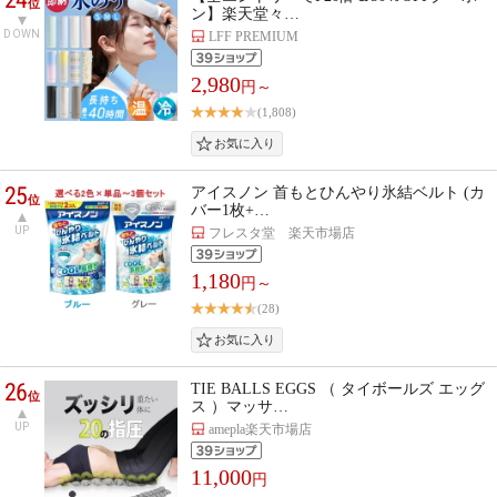
位
ン】楽天堂々…
DOWN
LFF PREMIUM
2,980
円～
(1,808)
25
アイスノン 首もとひんやり氷結ベルト (カ
位
バー1枚+…
UP
フレスタ堂 楽天市場店
1,180
円～
(28)
26
TIE BALLS EGGS （ タイボールズ エッグ
位
ス ）マッサ…
UP
amepla楽天市場店
11,000
円