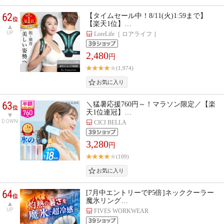
62
【タイムセール中！8/11(火)1:59まで】
位
【楽天1位】…
UP
LoreLife［ ロアライフ ］
2,480
円
(1,974)
63
＼猛暑応援760円～！マラソン限定／【楽
位
天1位連冠】…
DOWN
CICI BELLA
3,280
円
(109)
64
[7月中エントリーでP5倍]ネッククーラー
位
魔氷リング…
UP
FIVES WORKWEAR