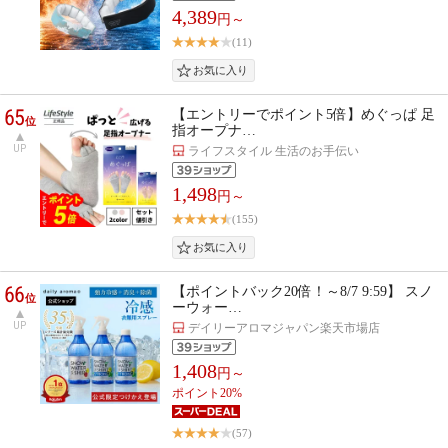
4,389
円～
(11)
65
【エントリーでポイント5倍】めぐっぱ 足
位
指オープナ…
UP
ライフスタイル 生活のお手伝い
1,498
円～
(155)
66
【ポイントバック20倍！～8/7 9:59】 スノ
位
ーウォー…
UP
デイリーアロマジャパン楽天市場店
1,408
円～
ポイント20%
(57)