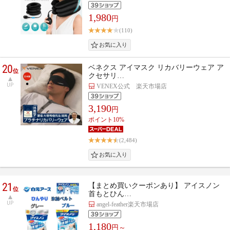
1,980
円
(110)
20
ベネクス アイマスク リカバリーウェア ア
位
クセサリ…
UP
VENEX公式 楽天市場店
3,190
円
ポイント10%
(2,484)
21
【まとめ買いクーポンあり】 アイスノン
位
首もとひん…
UP
angel-feather楽天市場店
1,180
円～