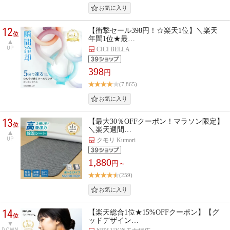
12
【衝撃セール398円！☆楽天1位】＼楽天
位
年間1位★最…
UP
CICI BELLA
398
円
(7,865)
13
【最大30％OFFクーポン！マラソン限定】
位
＼楽天週間…
UP
クモリ Kumori
1,880
円～
(259)
14
【楽天総合1位★15%OFFクーポン】【グ
位
ッドデザイン…
DOWN