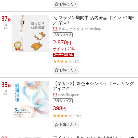
37
＼ マラソン期間中 店内全品 ポイント10倍
位
／ 楽天1…
UP
アルファックス onlineshop
2,970
円
ポイント20%
(820)
38
【楽天1位】新色★シシベラ クールリング
位
アイスク…
UP
cicibella sports
398
円
(5,792)