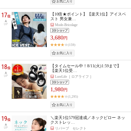
17
【10倍★ポイント】【楽天1位】アイスベ
位
スト 男女兼…
UP
Mode-Bricolage
3,680
円
(159)
18
【タイムセール中！8/11(火)1:59まで】
位
【楽天1位受…
UP
LoreLife［ ロアライフ ］
1,980
円
(1,295)
19
＼楽天1位579冠達成／ネックピロー ネッ
位
クストレッ…
UP
リバーブ セレクト