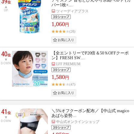
39
アイスノン 首もとひんやり氷結ベルト (カ
位
バー1枚+…
UP
ツィーディアプラス
1,060
円
(26)
40
【全エントリーでP20倍＆50％OFFクーポ
位
ン】FRESH SW…
DOWN
LFF PREMIUM
1,580
円
(47)
41
＼5%オフクーポン配布／【中山式 magico
位
あばら姿勢…
DOWN
中山式オンラインショップ