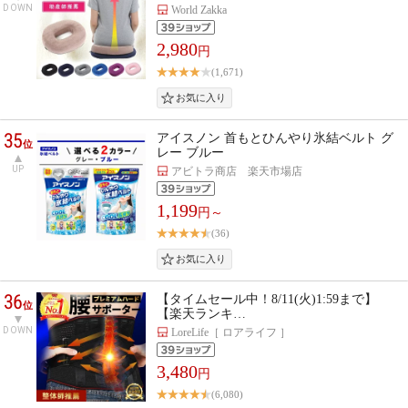
DOWN
World Zakka
2,980
円
(1,671)
35
アイスノン 首もとひんやり氷結ベルト グ
位
レー ブルー
UP
アビトラ商店 楽天市場店
1,199
円～
(36)
36
【タイムセール中！8/11(火)1:59まで】
位
【楽天ランキ…
DOWN
LoreLife［ ロアライフ ］
3,480
円
(6,080)