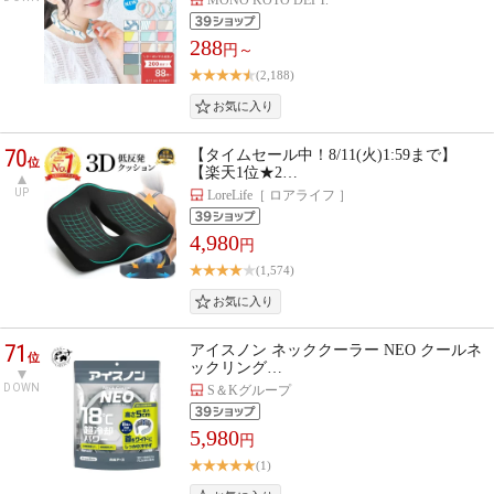
288
円～
(2,188)
70
【タイムセール中！8/11(火)1:59まで】
位
【楽天1位★2…
UP
LoreLife［ ロアライフ ］
4,980
円
(1,574)
71
アイスノン ネッククーラー NEO クールネ
位
ックリング…
DOWN
S＆Kグループ
5,980
円
(1)