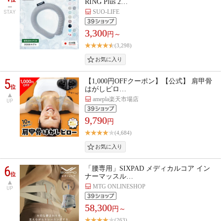
RING Plus 2…
SUO-LIFE
STAY
3,300
円～
(3,298)
5
【1,000円OFFクーポン】【公式】 肩甲骨
位
はがしピロ…
amepla楽天市場店
UP
9,790
円
(4,684)
6
「腰専用」SIXPAD メディカルコア イン
位
ナーマッスル…
MTG ONLINESHOP
UP
58,300
円～
(263)