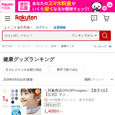
ようこそ 楽天市場へ
ログイン
会員登録
楽天市場
>
ランキング
>
ダイエット・健康
>
健康グッズ
ランキング一覧
健康グッズランキング
条件で絞り込む
2026年8月6日(木)更新
期間
＼対象商品10%OFFcoupon／【楽天1位】
【公式】マジ…
1
大作商事ダイレクト 楽天市場店
位
STAY
1,408
円～