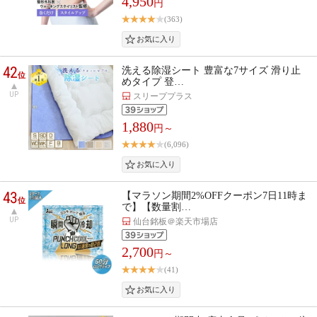
4,950
円
(363)
42
洗える除湿シート 豊富な7サイズ 滑り止
位
めタイプ 登…
UP
スリーププラス
1,880
円～
(6,096)
43
【マラソン期間2%OFFクーポン7日11時ま
位
で】【数量割…
UP
仙台銘板＠楽天市場店
2,700
円～
(41)