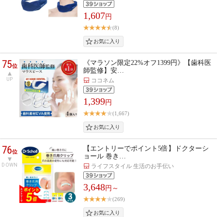
1,607
円
(8)
75
《マラソン限定22%オフ1399円》【歯科医
位
師監修】安…
UP
ココネム
1,399
円
(1,667)
76
【エントリーでポイント5倍】ドクターシ
位
ョール 巻き…
DOWN
ライフスタイル 生活のお手伝い
3,648
円～
(269)