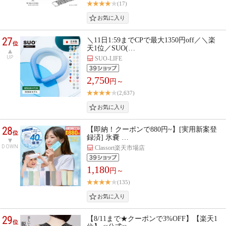
(17)
27
＼11日1:59までCPで最大1350円off／＼楽
位
天1位／SUO(…
UP
SUO-LIFE
2,750
円～
(2,637)
28
【即納！クーポンで880円~】[実用新案登
位
録済] 氷嚢 …
DOWN
Classort楽天市場店
1,180
円～
(135)
29
【8/11まで★クーポンで3%OFF】【楽天1
位