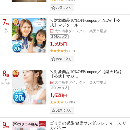
7
＼対象商品10%OFFcoupon／ NEW【公
位
式】マジクール …
大作商事ダイレクト 楽天市場店
UP
1,595
円
(113)
8
＼対象商品10%OFFcoupon／【楽天1位】
位
【公式】マジ…
大作商事ダイレクト 楽天市場店
DOWN
1,628
円
(196)
9
ゴリラの裸足 健康サンダル レディース リ
位
カバリー …