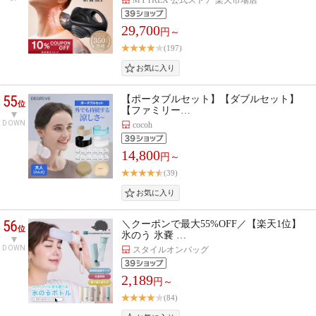
29,700
円～
(197)
55
【ポータブルセット】【ダブルセット】
位
【ファミリー…
DOWN
cocoh
14,800
円～
(39)
56
＼クーポンで最大55%OFF／【楽天1位】
位
氷のう 氷嚢 …
DOWN
スタイルオンバッグ
2,189
円～
(84)