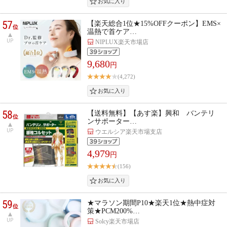
57
【楽天総合1位★15%OFFクーポン】EMS×
位
温熱で首ケア…
UP
NIPLUX楽天市場店
9,680
円
(4,272)
58
【送料無料】【あす楽】興和 バンテリ
位
ンサポーター…
UP
ウエルシア楽天市場支店
4,979
円
(156)
59
★マラソン期間P10★楽天1位★熱中症対
位
策★PCM200%…
UP
Solcy楽天市場店