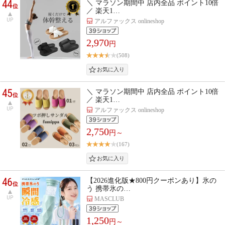
44
＼ マラソン期間中 店内全品 ポイント10倍
位
／ 楽天1…
UP
アルファックス onlineshop
2,970
円
(508)
45
＼ マラソン期間中 店内全品 ポイント10倍
位
／ 楽天1…
UP
アルファックス onlineshop
2,750
円～
(167)
46
【2026進化版★800円クーポンあり】氷の
位
う 携帯氷の…
UP
MASCLUB
1,250
円～