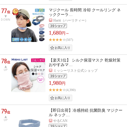
77
マジクール 長時間 冷却 クールリング ネ
位
ッククーラ…
DOWN
Hariti（ハーリティー）
1,680
円～
(507)
78
【楽天1位】 シルク保湿マスク 乾燥対策
位
おやすみマ…
UP
ミッシーリスト公式ショップ
1,980
円
(4,390)
79
【即日出荷】冷感持続 抗菌防臭 マジクー
位
ル ネック…
UP
やるCAN