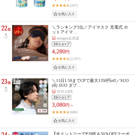
(287)
22
＼ランキング1位／アイマスク 充電式 ホ
位
ットアイマ…
UP
nerugoo公式店
4,280
円
(2,707)
23
＼11日1:59までCPで最大1350円off／SUO
位
(R) SUO ダブ…
UP
SUO-LIFE
3,080
円～
(680)
24
【全エントリーでP20倍＆50％OFFクーポ