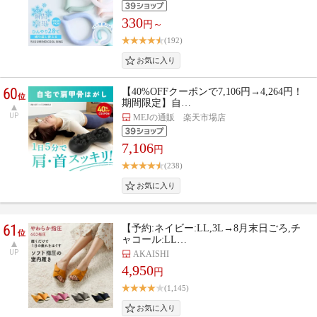
330
円～
(192)
60
【40%OFFクーポンで7,106円→4,264円！
位
期間限定】自…
UP
MEJの通販 楽天市場店
7,106
円
(238)
61
【予約:ネイビー:LL,3L→8月末日ごろ,チ
位
ャコール:LL…
UP
AKAISHI
4,950
円
(1,145)