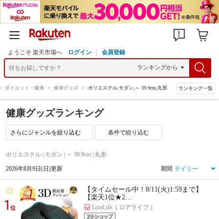
ようこそ 楽天市場へ
ログイン
会員登録
>
ダイエット・健康
>
健康グッズ
>
ポリエステル,モダン,～ 39.9cm,丸形
ランキング一覧
健康グッズランキング
条件で絞り込む
ポリエステル | モダン | ～ 39.9cm | 丸形
2026年8月9日(日)更新
期間
【タイムセール中！8/11(火)1:59まで】
【楽天1位★2…
1
LoreLife［ ロアライフ ］
位