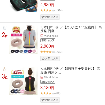
4,980
円
(1,574)
＼本日P10倍!／【楽天1位！14冠獲得】 高
反発 円座…
2
World Zakka
位
2,980
円
(1,673)
＼本日P10倍!／【5冠獲得★楽天1位】 高
反発 円座ク…
3
World Zakka
位
3,180
円
(410)