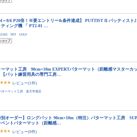
/4～8/6 P20倍！※要エントリー&条件達成】 PUTTIST II パッティスト
ティング機 「 PT2-01 …
EZAKI NET GOLF
ーマット工房 90cm×10m EXPERTパターマット（距離感マスター
】【パット練習用具の専門工房…
レビュー(1件)
パターマット工房 楽天市場店
別オーダー】ロングパット 90cm×10m（特注）パターマット工房 SUPE
ーベントパターマット（距離感…
レビュー(9件)