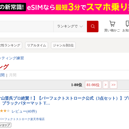
ランキングで
買い物かご
お知
女性ランキング
リアルタイム
ジャンル別1位
ッティング練習
ング
週間
|
月間
1-80位
81-96位
>
>>
片山晋呉プロ絶賛！】【パーフェクトストローク公式（3点セット）】プ
 ブラックパターマット T…
レビュー(40件)
パーフェクトストローク楽天市場店