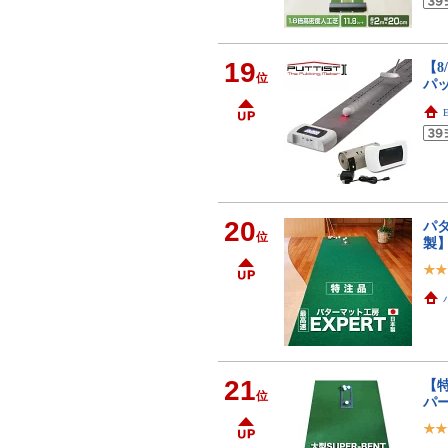
19
【8
位
パッ
20
パタ
位
製
21
【特
位
パ