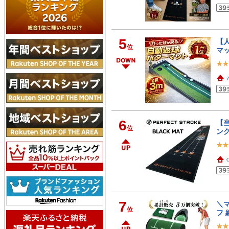
5
【人
位
マ
6
【当
位
ン
7
＼
位
フ 