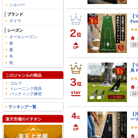
シルバー
ブランド
【マ
ダイヤ
Pu
シーズン
オールシーズン
春
夏
冬
秋
【マ
具 
このジャンルの商品
ゴルフ
トレーニング用具
パッティング練習
ランキング一覧
4
【
位
楽天市場のイチオシ
ー