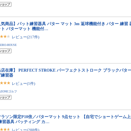
気商品】パット練習器具 パター マット 3m 返球機能付き パター 練習 
ット パターマット 機能付…
レビュー(217件)
ZERO-HOUSE
店在庫】 PERFECT STROKE パーフェクトストローク ブラックパタ
グ練習器
レビュー(1件)
GZONEゴルフ
マラソン限定P10倍／パターマット 9点セット 【自宅でショートゲーム上
練習器具 パッティング カ…
レビュー(288件)