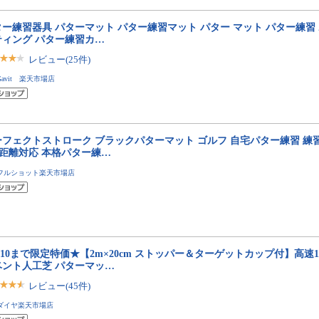
ー練習器具 パターマット パター練習マット パター マット パター練習 
ティング パター練習カ…
レビュー(25件)
Gavit 楽天市場店
フェクトストローク ブラックパターマット ゴルフ 自宅パター練習 練習器具 9
3距離対応 本格パター練…
フルショット楽天市場店
/10まで限定特価★【2m×20cm ストッパー＆ターゲットカップ付】高速1
ベント人工芝 パターマッ…
レビュー(45件)
ダイヤ楽天市場店