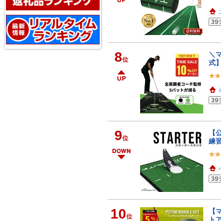
8
＼マ
位
式】
9
【公
位
練
10
【マ
位
ト