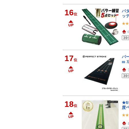
16
パタ
位
ッ
17
パー
位
m 
18
★8
位
度