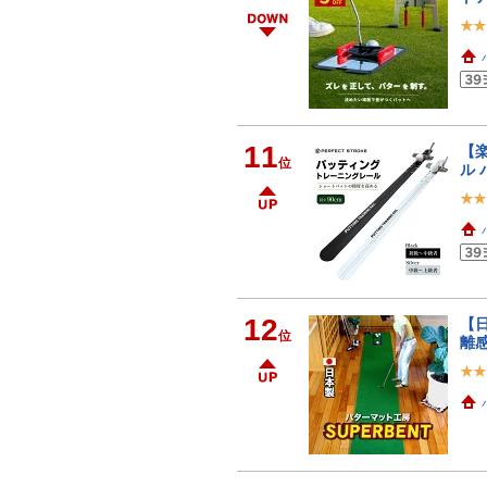
11
【
位
ル 
12
【日
位
離