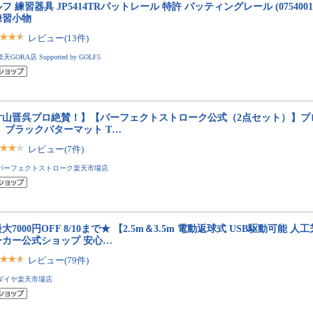
フ 練習器具 JP5414TRパットレール 特許 パッティングレール (0754001
練習小物
レビュー(13件)
楽天GORA店 Supported by GOLF5
片山晋呉プロ絶賛！】【パーフェクトストローク公式（2点セット）】プ
 ブラックパターマット T…
レビュー(7件)
パーフェクトストローク楽天市場店
大7000円OFF 8/10まで★ 【2.5m＆3.5m 電動返球式 USB駆動可能
ーカー公式ショップ 安心…
レビュー(79件)
ダイヤ楽天市場店