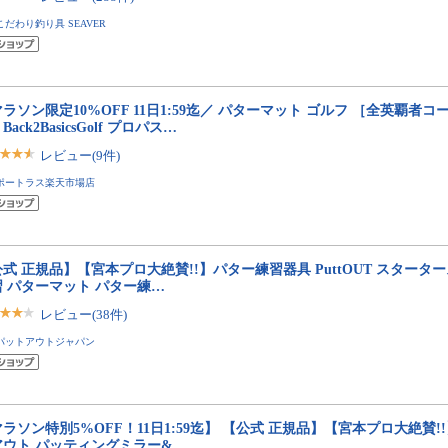
こだわり釣り具 SEAVER
ラソン限定10%OFF 11日1:59迄／ パターマット ゴルフ ［全英覇者コ
Back2BasicsGolf プロパス…
レビュー(9件)
ポートラス楽天市場店
式 正規品】【宮本プロ大絶賛!!】パター練習器具 PuttOUT スタータ
習 パターマット パター練…
レビュー(38件)
パットアウトジャパン
ラソン特別5%OFF！11日1:59迄】 【公式 正規品】【宮本プロ大絶賛!!】 
アウト パッティングミラー&…