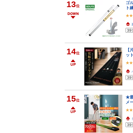
13
ゴル
位
ト
14
【
位
ット
15
★最
位
メ