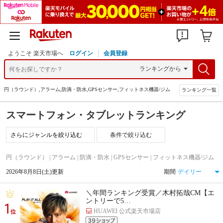
ようこそ 楽天市場へ
ログイン
会員登録
>
円（ラウンド）,アラーム,防滴・防水,GPSセンサー,フィットネス機器/ジム
ランキング一覧
スマートフォン・タブレットランキング
条件で絞り込む
円（ラウンド） | アラーム | 防滴・防水 | GPSセンサー | フィットネス機器/ジム
2026年8月8日(土)更新
期間
＼年間ランキング受賞／木村拓哉CM【エ
ントリーで5…
1
HUAWEI 公式楽天市場店
位