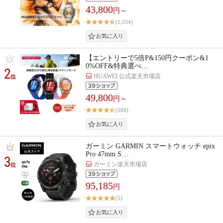
43,800
円～
(1,334)
【エントリーで5倍P&150円クーポン&1
0%OFF&特典選べ…
2
HUAWEI 公式楽天市場店
位
49,800
円～
(506)
ガーミン GARMIN スマートウォッチ epix
Pro 47mm S…
3
ガーミン楽天市場店
位
95,185
円
(5)