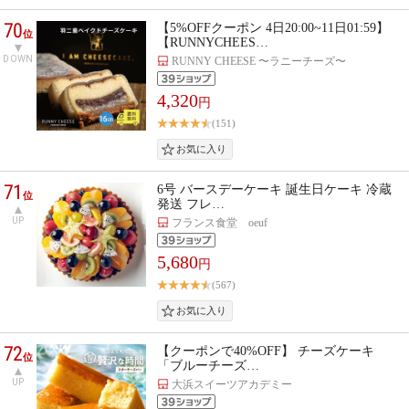
70
【5%OFFクーポン 4日20:00~11日01:59】
位
【RUNNYCHEES…
DOWN
RUNNY CHEESE 〜ラニーチーズ〜
4,320
円
(151)
71
6号 バースデーケーキ 誕生日ケーキ 冷蔵
位
発送 フレ…
UP
フランス食堂 oeuf
5,680
円
(567)
72
【クーポンで40%OFF】 チーズケーキ
位
「ブルーチーズ…
UP
大浜スイーツアカデミー