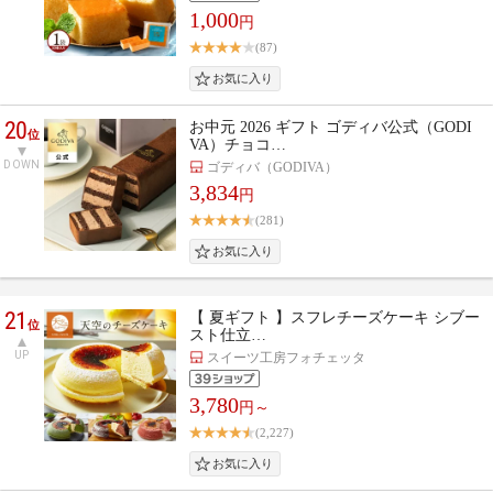
1,000
円
(87)
20
お中元 2026 ギフト ゴディバ公式（GODI
位
VA）チョコ…
DOWN
ゴディバ（GODIVA）
3,834
円
(281)
21
【 夏ギフト 】スフレチーズケーキ シブー
位
スト仕立…
UP
スイーツ工房フォチェッタ
3,780
円～
(2,227)