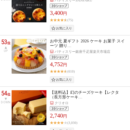
パティスリーSANPAKU
3,400
円
(75)
53
お中元 夏ギフト 2026 ケーキ お菓子 スイ
位
ーツ 贈り…
UP
パティスリー銀座千疋屋楽天市場店
4,752
円
(610)
54
【送料込】幻のチーズケーキ【レクタ
位
（長方形ケーキ…
DOWN
クリオロ
2,740
円
(3,030)