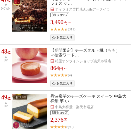
位
ラミス ケ…
DOWN
ティラミス専門店Aquilaアークイラ
3,490
円～
(311)
48
【期間限定】チーズタルト桃（もも）
位
＜検索ワード…
UP
柏屋オンラインショップ楽天市場店
864
円～
(4)
49
丹波蜜芋のチーズケーキ スイーツ 中島大
位
祥堂 芋 い…
UP
中島大祥堂 楽天市場店
2,376
円
(99)