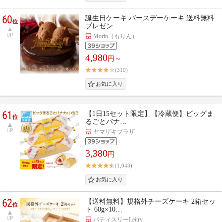
60
誕生日ケーキ バースデーケーキ 送料無料
位
プレゼン…
UP
Morin（もりん）
4,980
円～
(319)
61
【1日15セット限定】【冷蔵便】ビッグま
位
るごとバナ…
UP
ヤマザキプラザ
3,380
円
(1,043)
62
【送料無料】規格外チーズケーキ 2箱セッ
位
ト 60g×10…
UP
パティスリーLeitry