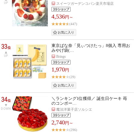
UP
スイーツガーデンコパン楽天市場店
4,536
円～
(447)
33
東京ばな奈「見ぃつけたっ」8個入 専用お
位
みやげ袋(…
UP
Brings
1,970
円
(29)
34
＼ランキング1位獲得／ 誕生日ケーキ 苺
位
のコンポー…
DOWN
魔法洋菓子店ソルシエ
2,740
円～
(296)