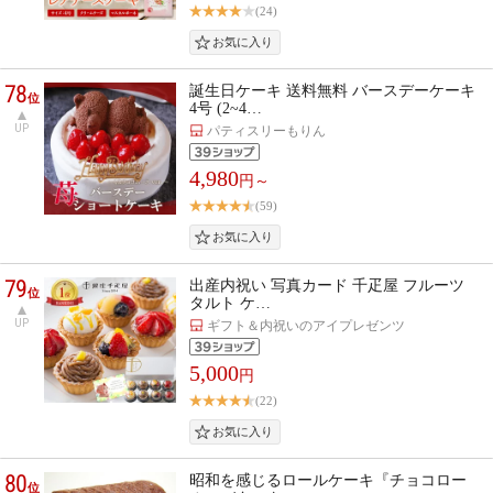
(24)
78
誕生日ケーキ 送料無料 バースデーケーキ
位
4号 (2~4…
UP
パティスリーもりん
4,980
円～
(59)
79
出産内祝い 写真カード 千疋屋 フルーツ
位
タルト ケ…
UP
ギフト＆内祝いのアイプレゼンツ
5,000
円
(22)
80
昭和を感じるロールケーキ『チョコロー
位