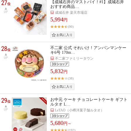
27
【成城石井のマストバイ！#1】成城石井
位
おすすめ商品…
UP
成城石井 楽天市場店
5,994
円
(90)
28
不二家 公式 それいけ！アンパンマンケー
位
キ6号 170m…
UP
不二家ファミリータウン
5,832
円
(38)
29
お中元 ケーキ チョコレートケーキ ギフト
位
ルタオ L…
UP
LeTAO（小樽洋菓子舗ルタオ）
5,680
円～
(192)