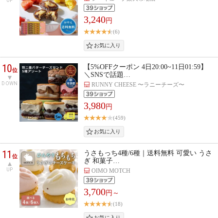
UP
3,240
円
(6)
10
【5%OFFクーポン 4日20:00~11日01:59】
位
＼SNSで話題…
DOWN
RUNNY CHEESE 〜ラニーチーズ〜
3,980
円
(459)
11
うさもっち4種/6種｜送料無料 可愛い うさ
位
ぎ 和菓子…
UP
OIMO MOTCH
3,700
円～
(18)