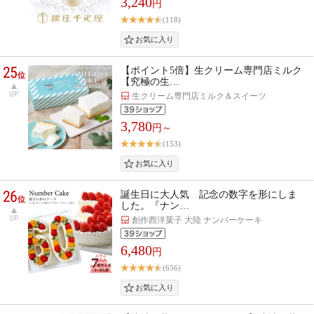
3,240
円
(118)
25
【ポイント5倍】生クリーム専門店ミルク
位
【究極の生…
UP
生クリーム専門店ミルク＆スイーツ
3,780
円～
(153)
26
誕生日に大人気 記念の数字を形にしま
位
した。『ナン…
UP
創作西洋菓子 大陸 ナンバーケーキ
6,480
円
(656)