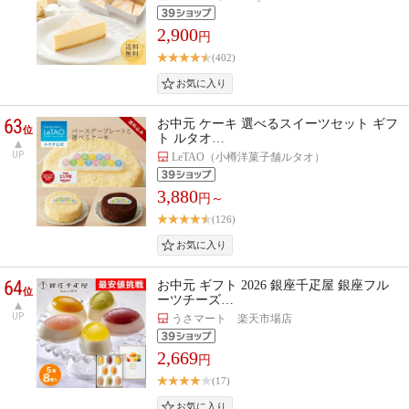
2,900
円
(402)
63
お中元 ケーキ 選べるスイーツセット ギフ
位
ト ルタオ…
UP
LeTAO（小樽洋菓子舗ルタオ）
3,880
円～
(126)
64
お中元 ギフト 2026 銀座千疋屋 銀座フル
位
ーツチーズ…
UP
うさマート 楽天市場店
2,669
円
(17)