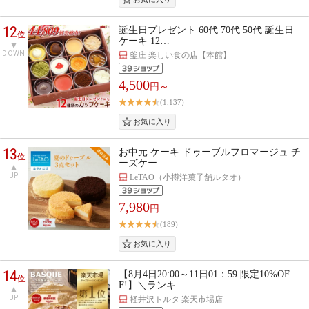
12
誕生日プレゼント 60代 70代 50代 誕生日
位
ケーキ 12…
DOWN
釜庄 楽しい食の店【本館】
4,500
円～
(1,137)
13
お中元 ケーキ ドゥーブルフロマージュ チ
位
ーズケー…
UP
LeTAO（小樽洋菓子舗ルタオ）
7,980
円
(189)
14
【8月4日20:00～11日01：59 限定10%OF
位
F!】＼ランキ…
UP
軽井沢トルタ 楽天市場店