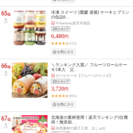
65
冷凍 スイーツ [愛媛 道後] ケーキとプリン
位
の缶詰6…
UP
W-harmony楽天市場店
6,480
円
(213)
66
＼ランキング入賞／ フルーツロールケー
位
キ1本入 父…
UP
ロールケーキ【フルーツのウメダ】
3,720
円
(903)
67
北海道の素材使用！楽天ランキング1位獲
位
得！無添加…
UP
自然素材の菓子工房 ましゅれ