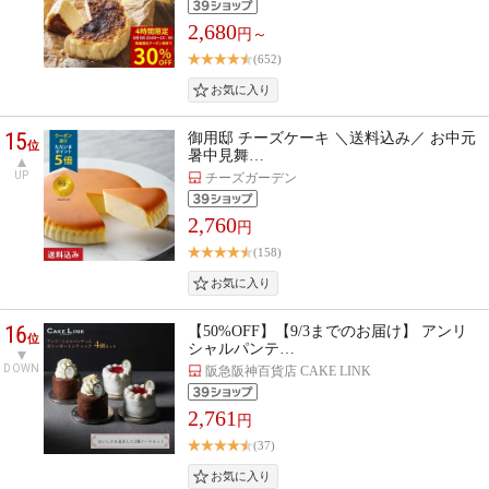
2,680
円～
(652)
15
御用邸 チーズケーキ ＼送料込み／ お中元
位
暑中見舞…
UP
チーズガーデン
2,760
円
(158)
16
【50%OFF】【9/3までのお届け】 アンリ
位
シャルパンテ…
DOWN
阪急阪神百貨店 CAKE LINK
2,761
円
(37)