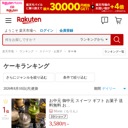
ようこそ 楽天市場へ
ログイン
会員登録
楽天市場
>
ランキング
>
スイーツ・お菓子
>
ケーキ
ランキング一覧
ケーキランキング
条件で絞り込む
2026年8月10日(月)更新
期間
お中元 御中元 スイーツ ギフト お菓子 送
料無料 お…
1
Morin（もりん）
位
STAY
3,580
円～