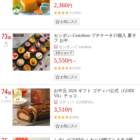
2,360
円
(330)
73
セシボン-Cestsibon-プチケーキ15個入 夏ギ
位
フ お中…
UP
セシボン-C’estsibon-
5,550
円～
(519)
74
お中元 2026 ギフト ゴディバ公式（GODI
位
VA）チョコ…
DOWN
ゴディバ（GODIVA）
3,510
円
(84)
＼テレビで紹介／ わらび餅てらみす 6個