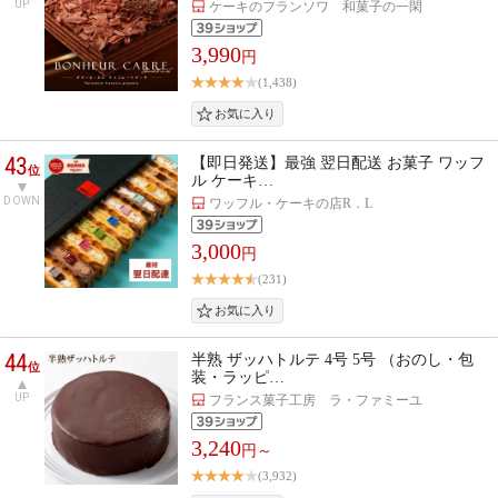
UP
ケーキのフランソワ 和菓子の一閑
3,990
円
(1,438)
43
【即日発送】最強 翌日配送 お菓子 ワッフ
位
ル ケーキ…
DOWN
ワッフル・ケーキの店R．L
3,000
円
(231)
44
半熟 ザッハトルテ 4号 5号 （おのし・包
位
装・ラッピ…
UP
フランス菓子工房 ラ・ファミーユ
3,240
円～
(3,932)