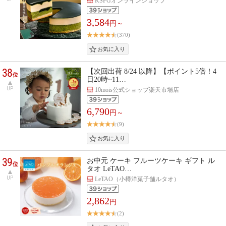
KSFGオンラインショップ
3,584
円～
(370)
38
【次回出荷 8/24 以降】【ポイント5倍！4
位
日20時~11…
UP
10mois公式ショップ楽天市場店
6,790
円～
(9)
39
お中元 ケーキ フルーツケーキ ギフト ル
位
タオ LeTAO…
UP
LeTAO（小樽洋菓子舗ルタオ）
2,862
円
(2)