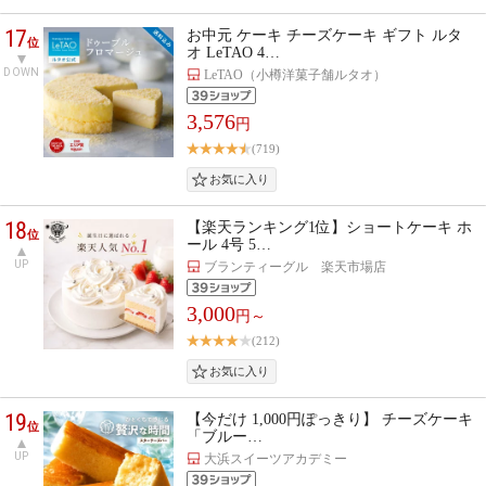
17
お中元 ケーキ チーズケーキ ギフト ルタ
位
オ LeTAO 4…
DOWN
LeTAO（小樽洋菓子舗ルタオ）
3,576
円
(719)
18
【楽天ランキング1位】ショートケーキ ホ
位
ール 4号 5…
UP
ブランティーグル 楽天市場店
3,000
円～
(212)
19
【今だけ 1,000円ぽっきり】 チーズケーキ
位
「ブルー…
UP
大浜スイーツアカデミー