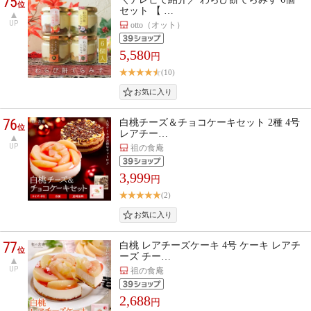
75
位
セット 【 …
UP
otto（オット）
5,580
円
(10)
76
白桃チーズ＆チョコケーキセット 2種 4号
位
レアチー…
UP
祖の食庵
3,999
円
(2)
77
白桃 レアチーズケーキ 4号 ケーキ レアチ
位
ーズ チー…
UP
祖の食庵
2,688
円