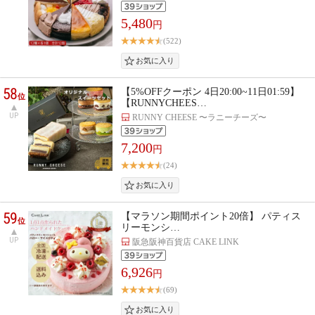
5,480
円
(522)
58
【5%OFFクーポン 4日20:00~11日01:59】
位
【RUNNYCHEES…
UP
RUNNY CHEESE 〜ラニーチーズ〜
7,200
円
(24)
59
【マラソン期間ポイント20倍】 パティス
位
リーモンシ…
UP
阪急阪神百貨店 CAKE LINK
6,926
円
(69)