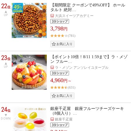
22
【期間限定 クーポンで49%OFF】 ホール
位
タルト 絶対…
UP
大浜スイーツアカデミー
3,798
円
(781)
23
【ポイント10倍！8/11 1:59まで】ラ・メゾ
位
ン フルー…
UP
ラ・メゾン アンソレイユターブル
4,960
円～
(631)
24
銀座千疋屋 銀座フルーツチーズケーキ
位
（8個入り）…
DOWN
銀座千疋屋