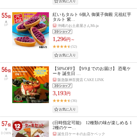
55
紅いもタルト 6個入 御菓子御殿 元祖紅芋
位
タルト 紫…
UP
沖縄のお土産屋さんMi-ja
1,296
円～
(52)
56
【50%OFF】【9/9までのお届け】 恐竜ケ
位
ーキ 誕生日 …
UP
阪急阪神百貨店 CAKE LINK
3,193
円
(36)
57
(日時指定可能) 12種類の味が楽しめる 1
位
2種のケー…
DOWN
誕生日ケーキのお店ケベック