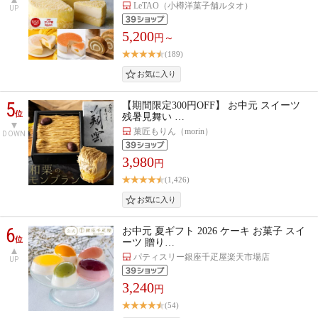
LeTAO（小樽洋菓子舗ルタオ）
UP
5,200
円～
(189)
5
【期間限定300円OFF】 お中元 スイーツ
位
残暑見舞い …
菓匠もりん（morin）
DOWN
3,980
円
(1,426)
6
お中元 夏ギフト 2026 ケーキ お菓子 スイ
位
ーツ 贈り…
パティスリー銀座千疋屋楽天市場店
UP
3,240
円
(54)