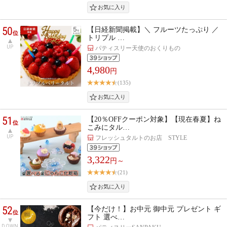
50
【日経新聞掲載】＼ フルーツたっぷり ／
位
トリプル …
UP
パティスリー天使のおくりもの
4,980
円
(135)
51
【20％OFFクーポン対象】【現在春夏】ね
位
こみにタル…
UP
フレッシュタルトのお店 STYLE
3,322
円～
(21)
52
【今だけ！】お中元 御中元 プレゼント ギ
位
フト 選べ…
DOWN