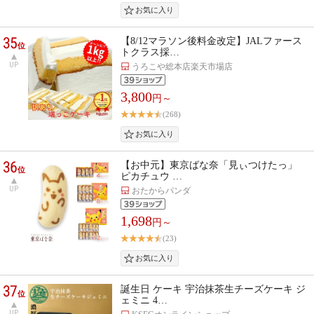
35
【8/12マラソン後料金改定】JALファース
位
トクラス採…
UP
うろこや総本店楽天市場店
3,800
円～
(268)
36
【お中元】東京ばな奈「見ぃつけたっ」
位
ピカチュウ …
UP
おたからパンダ
1,698
円～
(23)
37
誕生日 ケーキ 宇治抹茶生チーズケーキ ジ
位
ェミニ 4…
UP