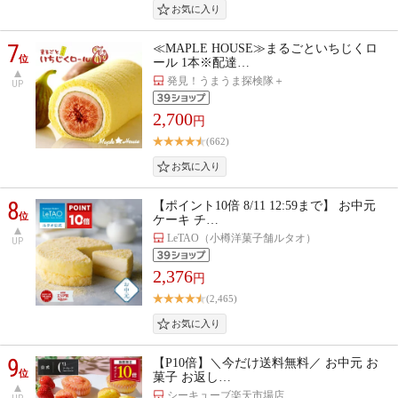
7
≪MAPLE HOUSE≫まるごといちじくロ
位
ール 1本※配達…
発見！うまうま探検隊＋
UP
2,700
円
(662)
8
【ポイント10倍 8/11 12:59まで】 お中元
位
ケーキ チ…
LeTAO（小樽洋菓子舗ルタオ）
UP
2,376
円
(2,465)
9
【P10倍】＼今だけ送料無料／ お中元 お
位
菓子 お返し…
シーキューブ楽天市場店