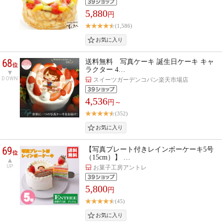
5,880
円
(1,586)
68
送料無料 写真ケーキ 誕生日ケーキ キャ
位
ラクター 4…
DOWN
スイーツガーデンコパン楽天市場店
4,536
円～
(352)
69
【写真プレート付きレインボーケーキ5号
位
（15cm）】 …
UP
お菓子工房アントレ
5,800
円
(45)