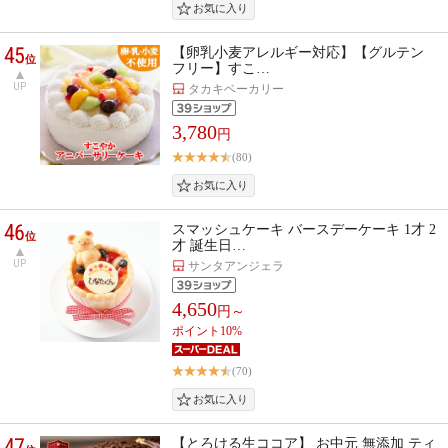
45
【卵乳小麦アレルギー対応】【グルテン
位
フリー】すこ…
UP
タカキベーカリー
3,780
円
(80)
46
スマッシュケーキ バースデーケーキ 1才 2
位
才 誕生日…
UP
サンタアンジェラ
4,650
円～
ポイント10%
(70)
47
【とろける生ココア】 お中元 無添加 ティ