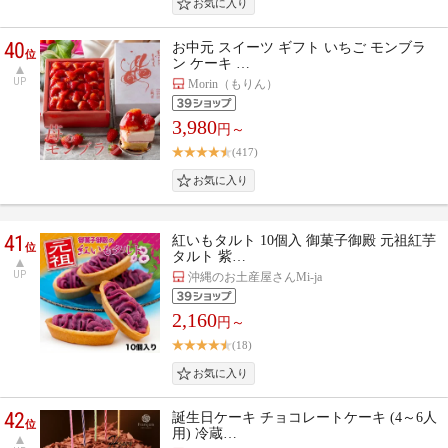
40
お中元 スイーツ ギフト いちご モンブラ
位
ン ケーキ …
UP
Morin（もりん）
3,980
円～
(417)
41
紅いもタルト 10個入 御菓子御殿 元祖紅芋
位
タルト 紫…
UP
沖縄のお土産屋さんMi-ja
2,160
円～
(18)
42
誕生日ケーキ チョコレートケーキ (4～6人
位
用) 冷蔵…