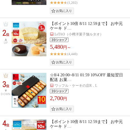
(1,202)
【ポイント10倍 8/11 12:59まで】 お中元
ケーキ ド…
2
LeTAO（小樽洋菓子舗ルタオ）
位
UP
5,480
円～
(4,440)
☆8/4 20:00~8/11 01:59 10%OFF 最短翌日
配送 お菓…
3
ワッフル・ケーキの店R．L
位
DOWN
2,700
円
4
【ポイント10倍 8/11 12:59まで】 お中元
位
ケーキ ド…