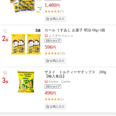
1,480
円
(7)
カール うすあじ お菓子 明治 68g×3袋
よろずやマルシェ
2
位
596
円
(32)
ザヌイ トルティーヤチップス 200g
【輸入食品】
3
Kitchen Garden
位
496
円
(2)