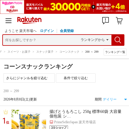
ようこそ 楽天市場へ
ログイン
会員登録
グ
>
スイーツ・お菓子
>
スナック菓子
>
コーンスナック
>
200 ～ 299
ランキング一覧
コーンスナックランキング
条件で絞り込む
200 ～ 299
2026年8月8日(土)更新
期間
揚げとうもろこし 250g 標準60袋 大容量
個包装 シ…
1
PrimeSellerJapan 楽天市場店
位