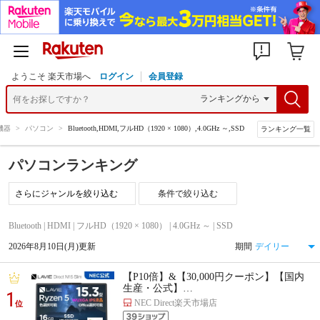
ようこそ 楽天市場へ
ログイン
会員登録
機器
>
パソコン
>
Bluetooth,HDMI,フルHD（1920 × 1080）,4.0GHz ～,SSD
ランキング一覧
パソコンランキング
条件で絞り込む
Bluetooth | HDMI | フルHD（1920 × 1080） | 4.0GHz ～ | SSD
2026年8月10日(月)更新
期間
【P10倍】&【30,000円クーポン】【国内
生産・公式】…
1
NEC Direct楽天市場店
位