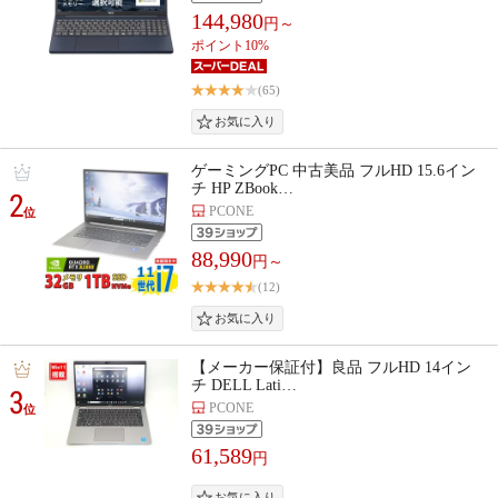
144,980
円～
ポイント10%
(65)
ゲーミングPC 中古美品 フルHD 15.6イン
チ HP ZBook…
2
PCONE
位
88,990
円～
(12)
【メーカー保証付】良品 フルHD 14イン
チ DELL Lati…
3
PCONE
位
61,589
円