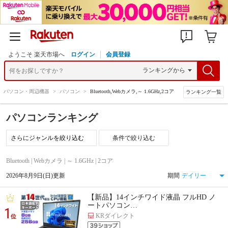
ようこそ 楽天市場へ
ログイン
会員登録
>
パソコン・周辺機器
>
パソコン
>
Bluetooth,Webカメラ,～ 1.6GHz,2コア
ランキング一覧
パソコンランキング
条件で絞り込む
Bluetooth | Webカメラ | ～ 1.6GHz | 2コア
2026年8月9日(日)更新
期間
【新品】14インチワイド液晶 フルHD ノ
ートパソコン…
1
KRダイレクト
位