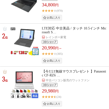
34,800
円
(970)
LTE対応 中古美品 / タッチ 10.5インチ Mic
rosoft S…
2
レインボー家電
位
20,990
円～
(305)
【今だけ無線マウスプレゼント 】Panasoni
c CF-RZ6 …
3
中古パソコン販売のワットファン
位
29,980
円
(24)