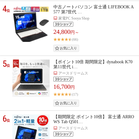
4
中古ノートパソコン 富士通 LIFEBOOK A
位
577 第7世代 …
家電PC Sooya Shop
24,800
円～
(66)
5
【ポイント10倍 期間限定】dynabook K70
位
第11世代 i…
アースドリームス
16,700
円
(17)
6
【期間限定 ポイント10倍】 富士通 ARRO
位
WS Tab Q501…
アースドリームス