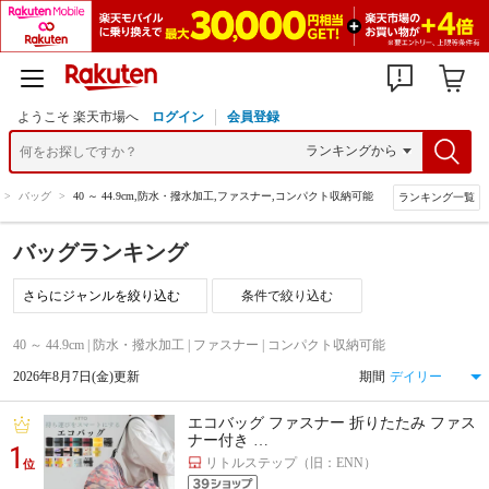
ようこそ 楽天市場へ
ログイン
会員登録
>
バッグ
>
40 ～ 44.9cm,防水・撥水加工,ファスナー,コンパクト収納可能
ランキング一覧
バッグランキング
条件で絞り込む
40 ～ 44.9cm | 防水・撥水加工 | ファスナー | コンパクト収納可能
2026年8月7日(金)更新
期間
エコバッグ ファスナー 折りたたみ ファス
ナー付き …
1
リトルステップ（旧：ENN）
位