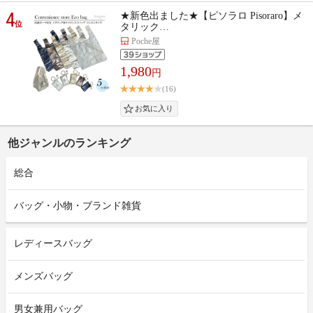
4
★新色出ました★【ピソラロ Pisoraro】メ
位
タリック…
Poche屋
1,980
円
(16)
他ジャンルのランキング
総合
バッグ・小物・ブランド雑貨
レディースバッグ
メンズバッグ
男女兼用バッグ