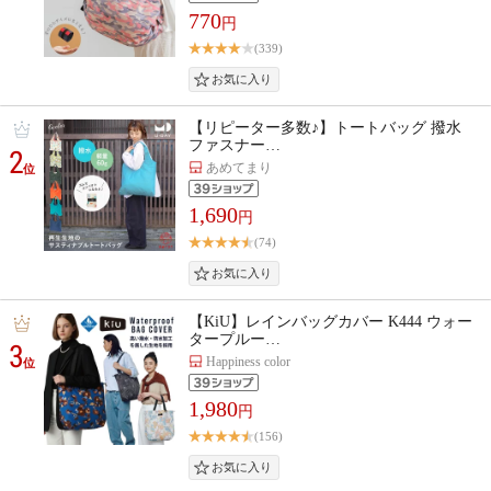
770
円
(339)
【リピーター多数♪】トートバッグ 撥水
ファスナー…
2
あめてまり
位
1,690
円
(74)
【KiU】レインバッグカバー K444 ウォー
タープルー…
3
Happiness color
位
1,980
円
(156)