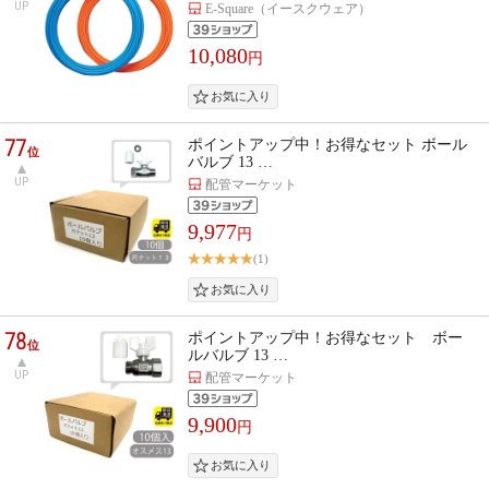
UP
E-Square（イースクウェア）
10,080
円
77
ポイントアップ中！お得なセット ボール
位
バルブ 13 …
UP
配管マーケット
9,977
円
(1)
78
ポイントアップ中！お得なセット ボー
位
ルバルブ 13 …
UP
配管マーケット
9,900
円