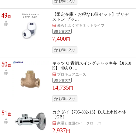
49
【限定在庫・お得な10個セット】ブリヂ
位
ストン プッ…
UP
暮らしよくするネットライフ
7,400
円
50
キッツ O 青銅スイングチャッキ弁【JIS10
位
K】 40A O …
UP
プロキュアエース
14,735
円
51
カクダイ【705-802-13】D式止水栓本体
位
〔GB〕
UP
家電と住設のイークローバー
2,937
円