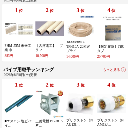
2026年8月8日(土)更新
1
2
3
4
位
位
位
位
P​H​M​-​5​5​M​ ​未​来​工​
【​古​河​電​工​】​ ​プ​
T​P​H​1​5​A​-​2​0​M​W​ ​ ​
【​限​定​在​庫​】​T​B​C​ ​
業​ ​巾​…
ラ​フ​…
プ​ラ​イ​…
タ​ブ​…
883円
10,500円
14,000円
20,700円
パイプ用継手ランキング
もっと見る
2026年8月8日(土)更新
1
2
3
4
位
位
位
位
ブ​リ​ジ​ス​ト​ン​《​N​
ブ​リ​ジ​ス​ト​ン​《​N​
■​エ​ス​ロ​ン​ ​塩​ビ​パ​
三​菱​電​機​ ​B​F​-​2​8​T​5​ ​
A​U​1​3​J​…
A​M​1​3​J​…
イ​…
片​…