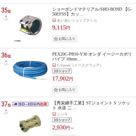
35
ショーボンドマテリアル/SHO-BOND 【G-
位
50EFSS】カッ…
UP
あいあいショップさくら
9,115
円
36
PEX20C-PB10-Y30 オンダ イージーカポリ
位
パイプ 10mm…
UP
E-Square（イースクウェア）
17,902
円
37
【秀栄継手工業】STジョイント S ソケッ
位
ト 水道 二…
UP
シンキ
2,930
円～