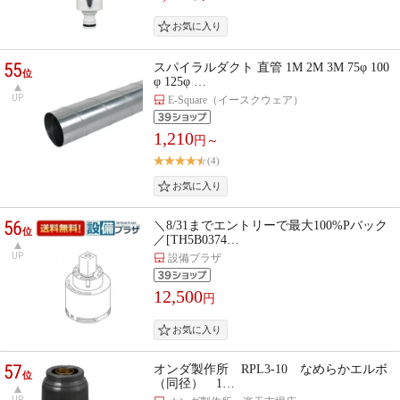
55
スパイラルダクト 直管 1M 2M 3M 75φ 100
位
φ 125φ …
UP
E-Square（イースクウェア）
1,210
円～
(4)
56
＼8/31までエントリーで最大100%Pバック
位
／[TH5B0374…
UP
設備プラザ
12,500
円
57
オンダ製作所 RPL3-10 なめらかエルボ
位
（同径） 1…
UP