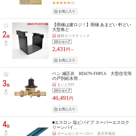
(5)
【雨樋は建ロジ！】雨樋 あまどい 軒どい
大型角ど…
2
建材ロジスティック
位
UP
2,431
円～
ベン 減圧弁 RD47N-FHPL6 大型住宅等
の戸別給水用…
3
まいどDIY
位
UP
46,491
円
4
■エスロン 塩ビパイプ スーパーエスロク
位
リーンパイ…
ホームセンターバロー 楽天市場店
UP