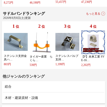
55,457円
47,236円
8,272円
46,190円
サドルバンドランキング
もっと見る
2026年8月8日(土)更新
1
2
3
4
位
位
位
位
ス​テ​ン​レ​ス​支​持​金​
ス​テ​ン​レ​ス​バ​ル​ブ​
タ​イ​ガ​ー​産​業​ ​ら​
【​P​】​未​来​工​業​ ​S​V​
具​ハ​…
支​持​…
く​ら​…
E​-​1​6​…
803円
1,199円
539円
2,202円
他ジャンルのランキング
総合
木材・建築資材・設備