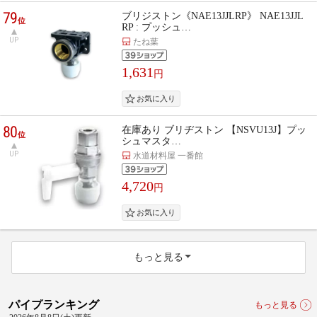
79
ブリジストン《NAE13JJLRP》 NAE13JJL
位
RP : プッシュ…
UP
たね葉
1,631
円
80
在庫あり ブリヂストン 【NSVU13J】プッ
位
シュマスタ…
UP
水道材料屋 一番館
4,720
円
もっと見る
パイプランキング
もっと見る