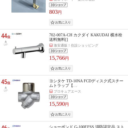
803
円
44
702-007A-CH カクダイ KAKUDAI 横水栓
位
送料無料[]
UP
激安通販！住設ショッピング
15,766
円
45
ヨシタケ TD-10NA FCDディスク式スチー
位
ムトラップ【…
UP
プロキュアエース
15,590
円
46
ショーボンド G-100EFSS 消防認定品 スト