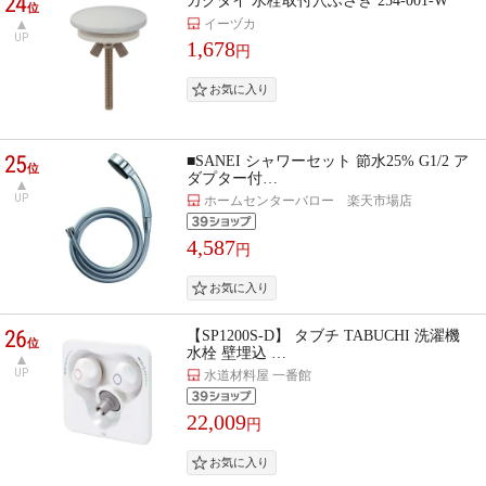
24
カクダイ 水栓取付穴ふさぎ 254-001-W
位
イーヅカ
UP
1,678
円
25
■SANEI シャワーセット 節水25% G1/2 ア
位
ダプター付…
UP
ホームセンターバロー 楽天市場店
4,587
円
26
【SP1200S-D】 タブチ TABUCHI 洗濯機
位
水栓 壁埋込 …
UP
水道材料屋 一番館
22,009
円