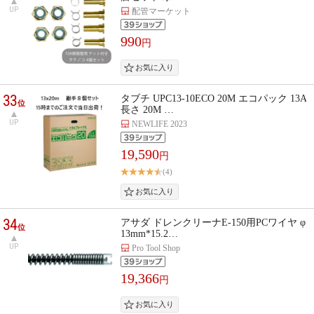
UP
配管マーケット
990
円
33
タブチ UPC13-10ECO 20M エコパック 13A
位
長さ 20M …
UP
NEWLIFE 2023
19,590
円
(4)
34
アサダ ドレンクリーナE-150用PCワイヤ φ
位
13mm*15.2…
UP
Pro Tool Shop
19,366
円