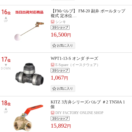
16
【FMバルブ】 FM-20 副弁 ボールタップ
位
複式 定水位…
UP
シンキ
16,500
円
17
WPT1-13-S オンダ チーズ
位
E-Square（イースクウェア）
DOWN
1,067
円
18
KITZ 3方弁シリーズバルブ ＃2 TN50A 1
位
個
UP
DIY FACTORY ONLINE SHOP
15,892
円