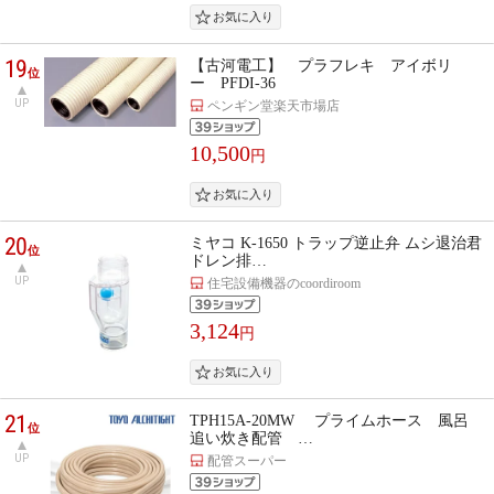
19
【古河電工】 プラフレキ アイボリ
位
ー PFDI-36
UP
ペンギン堂楽天市場店
10,500
円
20
ミヤコ K-1650 トラップ逆止弁 ムシ退治君
位
ドレン排…
UP
住宅設備機器のcoordiroom
3,124
円
21
TPH15A-20MW プライムホース 風呂
位
追い炊き配管 …
UP
配管スーパー