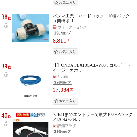
38
バクマ工業 ハードロック 10個パック
位
（架橋ポリエ…
UP
ウォーターセンス
8,811
円
39
【】ONDA PEX13C-CB-Y60 : コルゲート
位
イージーカポ…
UP
たね葉
17,384
円
40
＼8/31までエントリーで最大100%Pバック
位
／[A-4276/N…
UP
設備プラザ