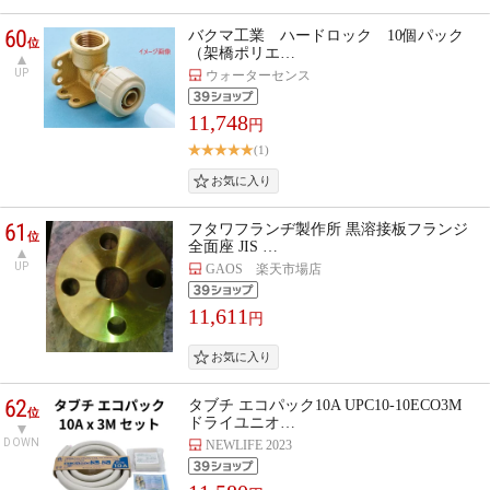
60
バクマ工業 ハードロック 10個パック
位
（架橋ポリエ…
UP
ウォーターセンス
11,748
円
(1)
61
フタワフランヂ製作所 黒溶接板フランジ
位
全面座 JIS …
UP
GAOS 楽天市場店
11,611
円
62
タブチ エコパック10A UPC10-10ECO3M
位
ドライユニオ…
DOWN
NEWLIFE 2023