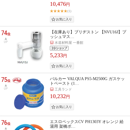
10,476
円
(1)
74
【在庫あり】ブリヂストン 【NVU16J】プ
位
ッシュマス…
UP
水道材料屋 一番館
5,233
円
75
バルカー VALQUA PS5-M2500G ガスケッ
位
トペースト (1…
UP
工具ランド
10,232
円
76
エスロペックスCV PH1303Y オレンジ 給
位
湯用 架橋ポ…