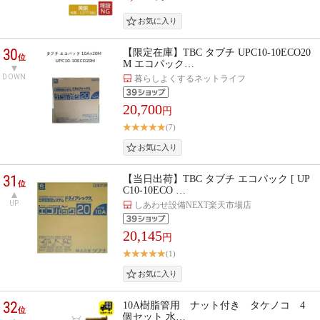
30
【限定在庫】TBC タブチ UPC10-10ECO20
位
M エコパック…
DOWN
暮らしよくするネットライフ
20,700
円
(7)
31
【当日出荷】TBC タブチ エコパック [ UP
位
C10-10ECO …
UP
しあわせ設備NEXT楽天市場店
20,145
円
(1)
32
10A樹脂管用 ナット付き タケノコ 4
位
個セット 水…