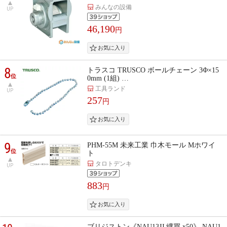
みんなの設備
UP
46,190
円
8
トラスコ TRUSCO ボールチェーン 3Φ×15
位
0mm (1組) …
工具ランド
UP
257
円
9
PHM-55M 未来工業 巾木モール Mホワイ
位
ト
タロトデンキ
UP
883
円
ブリジストン《NAU13JJ 纒買 x50》 NAU1