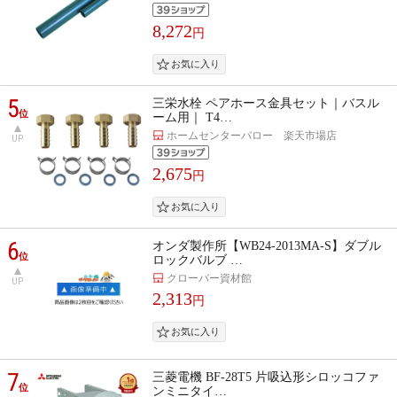
8,272
円
5
三栄水栓 ペアホース金具セット｜バスル
位
ーム用｜ T4…
ホームセンターバロー 楽天市場店
UP
2,675
円
6
オンダ製作所【WB24-2013MA-S】ダブル
位
ロックバルブ …
クローバー資材館
UP
2,313
円
7
三菱電機 BF-28T5 片吸込形シロッコファ
位
ンミニタイ…