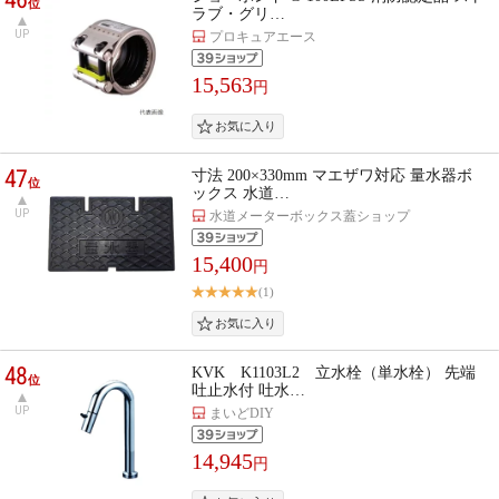
位
ラブ・グリ…
UP
プロキュアエース
15,563
円
47
寸法 200×330mm マエザワ対応 量水器ボ
位
ックス 水道…
UP
水道メーターボックス蓋ショップ
15,400
円
(1)
48
KVK K1103L2 立水栓（単水栓） 先端
位
吐止水付 吐水…
UP
まいどDIY
14,945
円