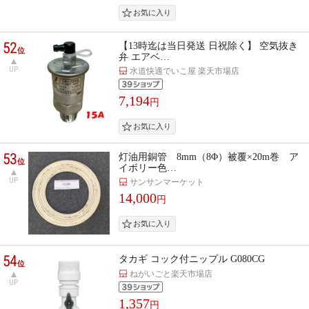
52
【13時迄は当日発送 日祝除く】 空気抜き
位
弁 エアベ…
UP
水道快適でいこ屋 楽天市場店
7,194
円
53
灯油用銅管 8mm（8Φ）被覆×20m巻 ア
位
イボリー色…
UP
サンサンマーケット
14,000
円
54
タカギ コック付ニップル G080CG
位
ねがいごと楽天市場店
UP
1,357
円