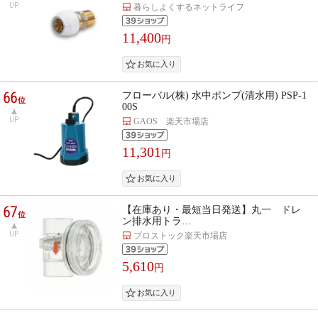
UP
暮らしよくするネットライフ
11,400
円
66
フローバル(株) 水中ポンプ(清水用) PSP-1
位
00S
UP
GAOS 楽天市場店
11,301
円
67
【在庫あり・最短当日発送】丸一 ドレ
位
ン排水用トラ…
UP
プロストック楽天市場店
5,610
円