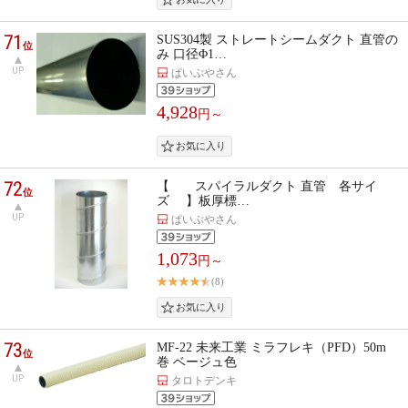
71
SUS304製 ストレートシームダクト 直管の
位
み 口径Φ1…
UP
ぱいぷやさん
4,928
円～
72
【 スパイラルダクト 直管 各サイ
位
ズ 】板厚標…
UP
ぱいぷやさん
1,073
円～
(8)
73
MF-22 未来工業 ミラフレキ（PFD）50m
位
巻 ベージュ色
UP
タロトデンキ