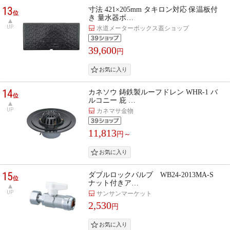
13
寸法 421×205mm タキロン対応 保温板付
位
き 量水器ボ…
UP
水道メーターボックス蓋ショップ
39,600
円
14
カネソウ 鋳鉄製ルーフドレン WHR-1 バ
位
ルコニー 庇 …
UP
カネマサ金物
11,813
円～
15
ダブルロックバルブ WB24-2013MA-S
位
ナット付きア…
UP
サンサンマーケット
2,530
円