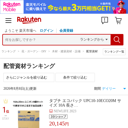
ようこそ 楽天市場へ
ログイン
会員登録
>
ランキング
>
花・ガーデン・DIY
>
木材・建築資材・設備
>
配管資材
ランキング一覧
配管資材ランキング
条件で絞り込む
2026年8月8日(土)更新
期間
タブチ エコパック UPC10-10ECO20M サ
イズ 10A 長さ…
1
NEWLIFE 2023
位
STAY
20,145
円