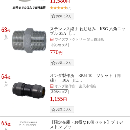
11,580
円
(2)
63
ステンレス継手 ねじ込み KSG 六角ニッ
位
プル 25A 【…
UP
ワイズファクトリー 楽天市場店
770
円
64
オンダ製作所 RPJ3-10 ソケット（同
位
径） 10A（PE…
UP
オンダ製作所 楽天市場店
1,155
円
65
【限定在庫・お得な10個セット】ブリヂ
位
ストン プッ…