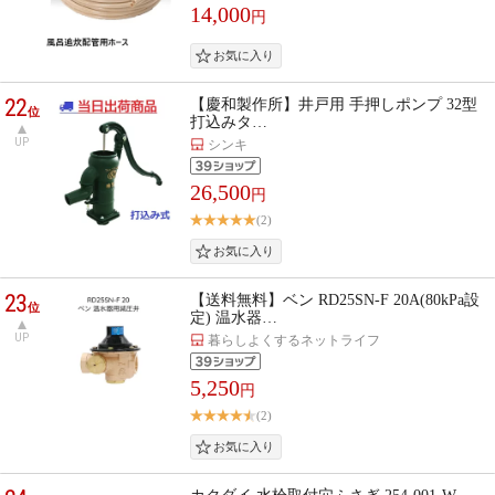
14,000
円
22
【慶和製作所】井戸用 手押しポンプ 32型
位
打込みタ…
UP
シンキ
26,500
円
(2)
23
【送料無料】ベン RD25SN-F 20A(80kPa設
位
定) 温水器…
UP
暮らしよくするネットライフ
5,250
円
(2)