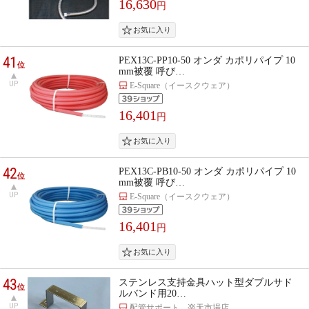
16,630
円
41
PEX13C-PP10-50 オンダ カポリパイプ 10
位
mm被覆 呼び…
UP
E-Square（イースクウェア）
16,401
円
42
PEX13C-PB10-50 オンダ カポリパイプ 10
位
mm被覆 呼び…
UP
E-Square（イースクウェア）
16,401
円
43
ステンレス支持金具ハット型ダブルサド
位
ルバンド用20…
UP
配管サポート 楽天市場店