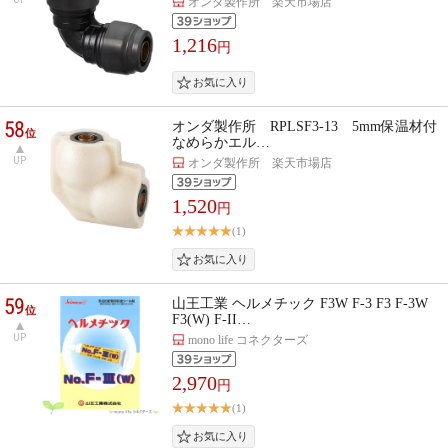
オンダ製作所 楽天市場店
1,216
円
58
オンダ製作所 RPLSF3-13 5mm保温材付
位
なめらかエル…
UP
オンダ製作所 楽天市場店
1,520
円
(1)
59
山王工業 ヘルメチック F3W F-3 F3 F-3W
位
F3(W) F-II…
UP
mono life コネクターズ
2,970
円
(1)