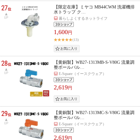
27
【限定在庫】ミヤコ MB44CWM 洗濯機排
位
水トラップ ク…
UP
暮らしよくするネットライフ
1,600
円
(13)
28
【黄銅製】WB27-1313MB-S-V80G 流量調
位
整ボールバル…
UP
E-Square（イースクウェア）
2,619
円
29
【黄銅製】WB27-1313MC-S-V80G 流量調
位
整ボールバル…
UP
E-Square（イースクウェア）
2,619
円