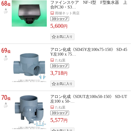
68
ファインスケア NF−I型 F型集水器 上
位
合PC30・S3…
UP
雨樋ネット商店
5,600
円
69
アロン化成《SD45Y左100x75-150》 SD-45
位
Y左100 x 75…
UP
たね葉
3,718
円
70
アロン化成《SDUT左100x50-150》 SD-UT
位
左100 x 50-…
UP
たね葉
5,577
円