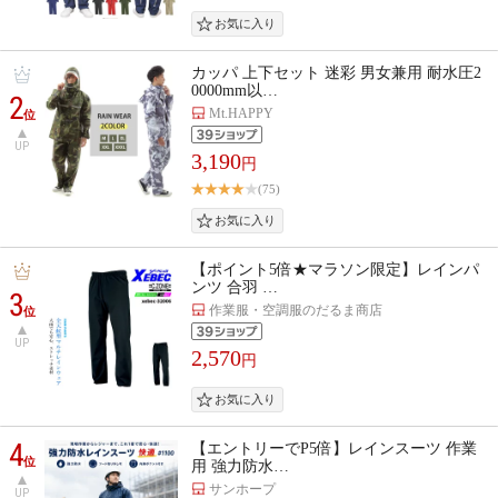
カッパ 上下セット 迷彩 男女兼用 耐水圧2
0000mm以…
2
Mt.HAPPY
位
UP
3,190
円
(75)
【ポイント5倍★マラソン限定】レインパ
ンツ 合羽 …
3
作業服・空調服のだるま商店
位
UP
2,570
円
4
【エントリーでP5倍】レインスーツ 作業
位
用 強力防水…
サンホープ
UP