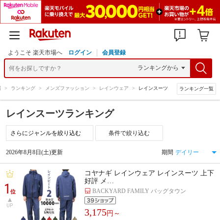
ようこそ 楽天市場へ
ログイン
会員登録
場
>
ランキング
>
メンズファッション
>
レインウェア
>
レインスーツ
ランキング一覧
レインスーツランキング
条件で絞り込む
2026年8月8日(土)更新
期間
コヤナギ レインウェア レインスーツ 上下
好評 メ…
1
BACKYARD FAMILY バッグタウン
位
UP
3,175
円～