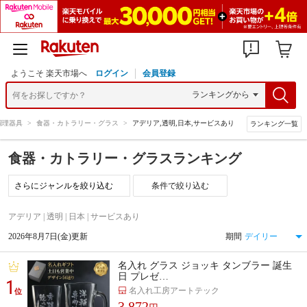
ようこそ 楽天市場へ
ログイン
会員登録
調理器具
>
食器・カトラリー・グラス
>
アデリア,透明,日本,サービスあり
ランキング一覧
食器・カトラリー・グラスランキング
条件で絞り込む
アデリア | 透明 | 日本 | サービスあり
2026年8月7日(金)更新
期間
名入れ グラス ジョッキ タンブラー 誕生
日 プレゼ…
1
名入れ工房アートテック
位
3,872