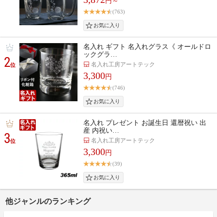
円～
(763)
名入れ ギフト 名入れグラス《 オールドロ
ックグラ…
2
名入れ工房アートテック
位
3,300
円
(746)
名入れ プレゼント お誕生日 還暦祝い 出
産 内祝い…
3
名入れ工房アートテック
位
3,300
円
(39)
他ジャンルのランキング