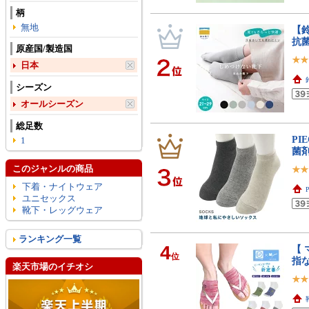
柄
無地
【鈴
抗
原産国/製造国
日本
シーズン
オールシーズン
総足数
PI
1
菌剤
このジャンルの商品
下着・ナイトウェア
ユニセックス
靴下・レッグウェア
ランキング一覧
4
【 
位
指な
楽天市場のイチオシ