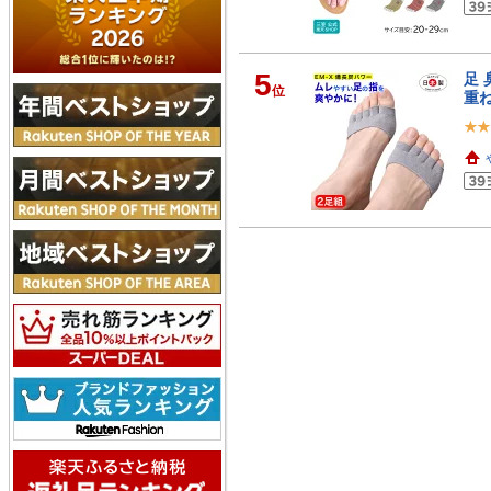
5
足 
位
重