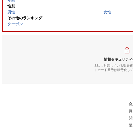
年間
性別
男性
女性
その他のランキング
クーポン
情報セキュリティ
SSLに対応している楽天
トカード番号は暗号化し
会
買
閲
購