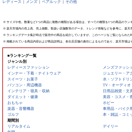
レディース
|
メンズ
|
ペアルック
|
その他
※
サイズや色、数量など1つの商品に複数の種類がある場合は、すべての種類を1つの商品のラン
※
楽天市場内の売上高、売上個数、取扱い店舗数等のデータ、トレンド情報などを参考に、楽天
※
ランキングデータ集計時点で販売中の商品を紹介していますが、このページをご覧になられた
※
掲載されている商品内容および商品説明は、各出店店舗の責任によるものであり、楽天市場は
■ランキング一覧
ジャンル別
レディースファッション
メンズファッシ
インナー・下着・ナイトウェア
ジュエリー・ア
スイーツ・お菓子
水・ソフトドリ
パソコン・周辺機器
TV・オーディオ
インテリア・寝具・収納
日用品雑貨・文
ダイエット・健康
美容・コスメ・
おもちゃ
ホビー
楽器・音響機器
車用品・バイク
ゴルフ
本・雑誌・コミ
期間別
リアルタイム
デイリー