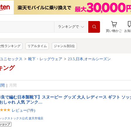
ランキングで
買い物かご
お知
女性ランキング
リアルタイム
ジャンル別1位
ユニセックス
>
靴下・レッグウェア
>
23.5,日本,オールシーズン
キング
週間
|
月間
良で編む日本製靴下】スヌーピー グッズ 大人 レディース ギフト ソックス 
 おしゃれ 人気 アンク…
レビュー(7件)
シックストックス公式 楽天市場店