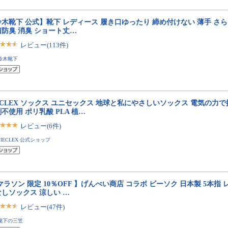
木靴下 公式】靴下 レディース 履き口ゆったり 締め付けない 薄手 さ
菌防臭 消臭 ショート丈…
レビュー(113件)
鈴木靴下
ECLEX ソックス ユニセックス 地球と私にやさしいソックス 電気の力で抗
不使用 ポリ乳酸 PLA 植…
レビュー(6件)
PIECLEX 公式ショップ
マラソン 限定 10％OFF 】げんべい商店 コラボ ビーソク 日本製 5本指
しソックス 涼しい …
レビュー(47件)
靴下の三笠