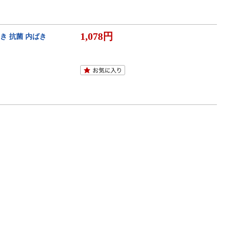
1,078円
き 抗菌 内ばき