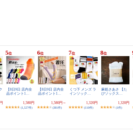
5
6
7
8
位
位
位
位
ク
【8日9日 店内全
【8日9日 店内全
くつ下 メンズ ラ
麻処さあさ 【た
品ポイント1…
品ポイント1…
インソック…
びソックス…
0円
1,580円
1,580円～
1,320円
1,320円
(1,527件)
(381件)
(110件)
(1件)