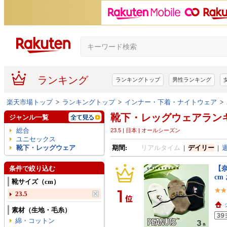
ランキング
ランキングトップ
男性ランキング
楽天市場トップ
>
ランキングトップ
>
インナー・下着・ナイトウェア
>
靴下・レッグウェアラン
ジャンル一覧
総合
23.5 | 日本 | オールシーズン
ユニセックス
靴下・レッグウェア
期間:
リアルタイム
|
デイリー
|
【奈
条件で絞り込む
cm
靴サイズ（cm）
23.5
素材（生地・毛糸）
綿・コットン