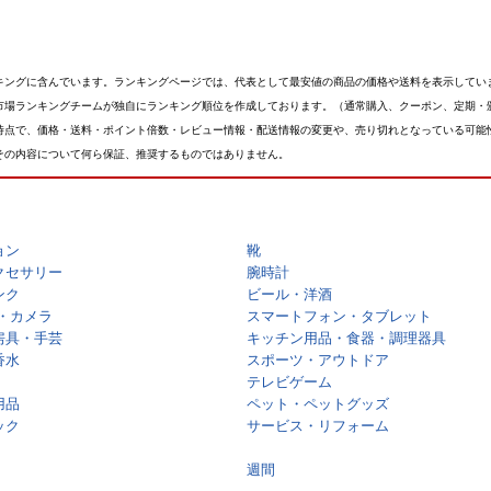
キングに含んでいます。ランキングページでは、代表として最安値の商品の価格や送料を表示してい
市場ランキングチームが独自にランキング順位を作成しております。（通常購入、クーポン、定期・
時点で、価格・送料・ポイント倍数・レビュー情報・配送情報の変更や、売り切れとなっている可能
その内容について何ら保証、推奨するものではありません。
ョン
靴
クセサリー
腕時計
ンク
ビール・洋酒
・カメラ
スマートフォン・タブレット
房具・手芸
キッチン用品・食器・調理器具
香水
スポーツ・アウトドア
テレビゲーム
用品
ペット・ペットグッズ
ック
サービス・リフォーム
週間