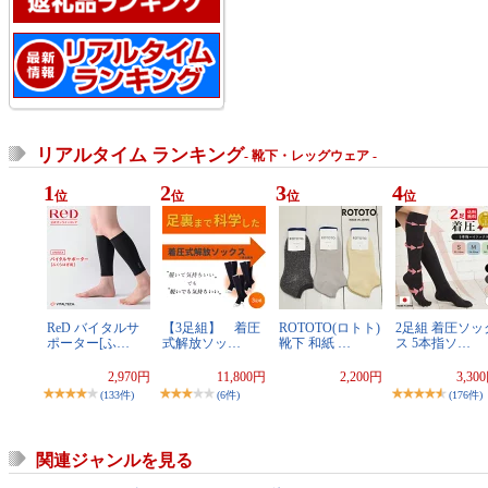
リアルタイム ランキング
- 靴下・レッグウェア -
1
2
3
4
位
位
位
位
ReD バイタルサ
【3足組】 着圧
ROTOTO(ロトト)
2足組 着圧ソッ
ポーター[ふ…
式解放ソッ…
靴下 和紙 …
ス 5本指ソ…
2,970円
11,800円
2,200円
3,30
(133件)
(6件)
(176件)
関連ジャンルを見る