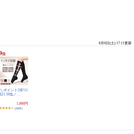
8月8日(土) 17:11更新
9
位
＼ポイント2倍!11
日1:59迄／…
1,000円
(39件)