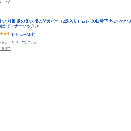
臭い 対策 足の臭い 指の間カバー（2足入り）ムレ 水虫 靴下 匂い べとつ
ねば インナーソックス …
レビュー(2件)
やさしいインナーアシラック