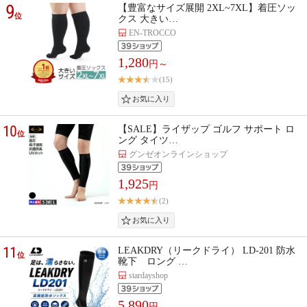
9
【豊富なサイズ展開 2XL~7XL】着圧ソッ
位
クス 大きい…
EN-TROCCO
1,280
円～
(15)
10
【SALE】ライザップ ゴルフ サポート ロ
位
ング タイツ…
グンゼオンラインショップ
1,925
円
(2)
11
LEAKDRY（リークドライ） LD-201 防水
位
靴下 ロング …
stardayshop
5,890
円