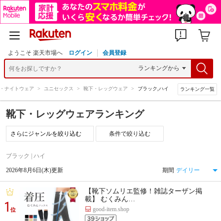
ようこそ 楽天市場へ
ログイン
会員登録
・ナイトウェア
>
ユニセックス
>
靴下・レッグウェア
>
ブラック,ハイ
ランキング一覧
靴下・レッグウェアランキング
条件で絞り込む
ブラック | ハイ
2026年8月6日(木)更新
期間
【靴下ソムリエ監修！雑誌ターザン掲
載】 むくみん…
1
good-item.shop
位