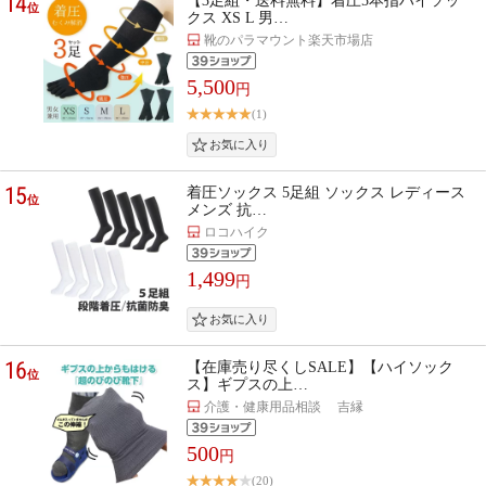
14
【3足組・送料無料】着圧5本指ハイソッ
位
クス XS L 男…
靴のパラマウント楽天市場店
5,500
円
(1)
15
着圧ソックス 5足組 ソックス レディース
位
メンズ 抗…
ロコハイク
1,499
円
16
【在庫売り尽くしSALE】【ハイソック
位
ス】ギプスの上…
介護・健康用品相談 吉縁
500
円
(20)