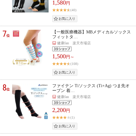
1,580
円
(40)
7
【一般医療機器】MBメディカルソックス
位
フィットタ…
健康fan 楽天市場店
1,500
円～
(108)
8
ファイテン Tiソックス (Ti+Ag) つま先オ
位
ープン 着…
健康fan 楽天市場店
2,200
円
(1)