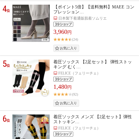
4
【ポイント5倍】【送料無料】MAEE コン
位
プレッション…
日本製下着通販肌着ソムリエ
3,960
円
(24)
5
着圧ソックス 【2足セット】 弾性ストッ
位
キング むく…
FELICE（フェリーチェ）
1,480
円
(92)
6
着圧ソックス メンズ 【2足セット】弾性
位
ストッキン…
FELICE（フェリーチェ）