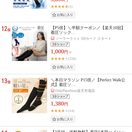
(1)
12
【P5倍】＼半額クーポン／【楽天10冠】
位
着圧ソック…
ソーラーライト SDカード スタート
1,000
円～
(226)
13
＼本日マラソン P15倍／【Perfect Walk公
位
式】着圧ソ…
OnlyPlaceStore楽天市場店
1,380
円
(14)