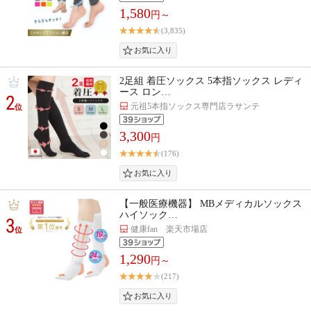
1,580
円～
(3,835)
2足組 着圧ソックス 5本指ソックス レディ
ース ロン…
2
元祖5本指ソックス専門店ラサンテ
位
3,300
円
(176)
【一般医療機器】 MBメディカルソックス
ハイソック…
3
健康fan 楽天市場店
位
1,290
円～
(217)