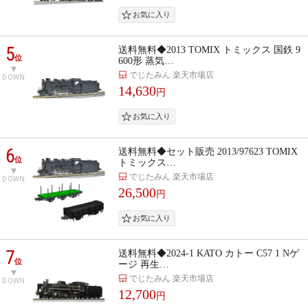
5
送料無料◆2013 TOMIX トミックス 国鉄 9
位
600形 蒸気…
でじたみん 楽天市場店
DOWN
14,630
円
6
送料無料◆セット販売 2013/97623 TOMIX
位
トミックス…
でじたみん 楽天市場店
DOWN
26,500
円
7
送料無料◆2024-1 KATO カトー C57 1 Nゲ
位
ージ 再生…
でじたみん 楽天市場店
DOWN
12,700
円