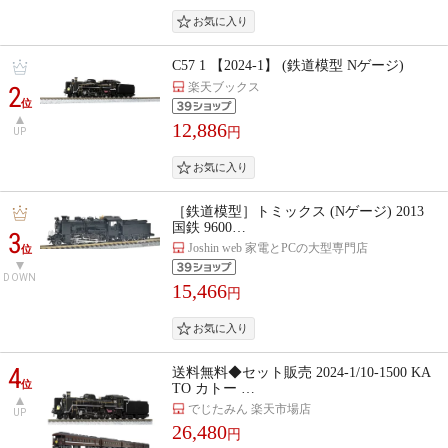
C57 1 【2024-1】 (鉄道模型 Nゲージ)
楽天ブックス
2
位
12,886
円
UP
［鉄道模型］トミックス (Nゲージ) 2013
国鉄 9600…
3
Joshin web 家電とPCの大型専門店
位
DOWN
15,466
円
4
送料無料◆セット販売 2024-1/10-1500 KA
位
TO カトー …
でじたみん 楽天市場店
UP
26,480
円