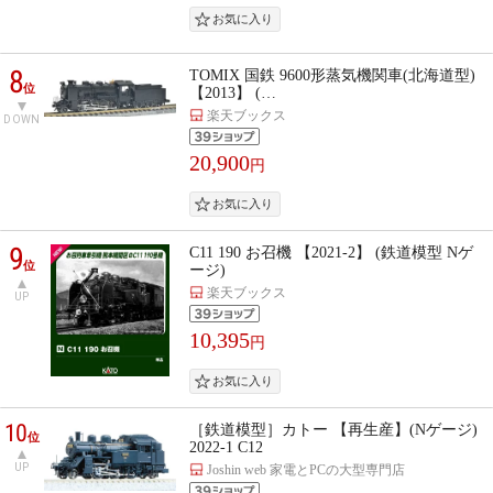
8
TOMIX 国鉄 9600形蒸気機関車(北海道型)
位
【2013】 (…
楽天ブックス
DOWN
20,900
円
9
C11 190 お召機 【2021-2】 (鉄道模型 Nゲ
位
ージ)
楽天ブックス
UP
10,395
円
10
［鉄道模型］カトー 【再生産】(Nゲージ)
位
2022-1 C12
UP
Joshin web 家電とPCの大型専門店