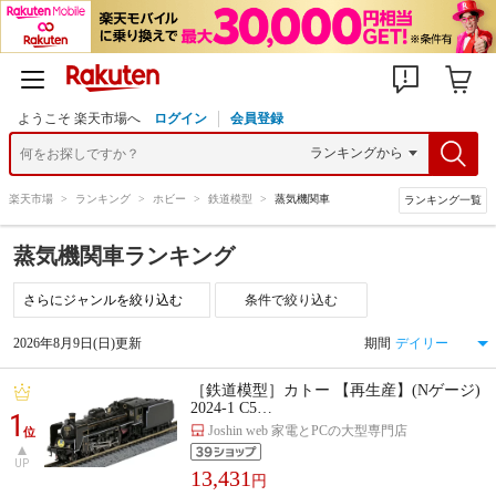
ようこそ 楽天市場へ
ログイン
会員登録
楽天市場
>
ランキング
>
ホビー
>
鉄道模型
>
蒸気機関車
ランキング一覧
蒸気機関車ランキング
条件で絞り込む
2026年8月9日(日)更新
期間
［鉄道模型］カトー 【再生産】(Nゲージ)
2024-1 C5…
1
Joshin web 家電とPCの大型専門店
位
UP
13,431
円