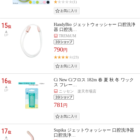
(1)
15
HandyBio ジェットウォッシャー 口腔洗浄
位
器 口腔洗…
UP
TREMiUM
790
円
(23)
16
Ci New Ciフロス 182m 春 夏 秋 冬 ワック
位
ス フレー…
UP
ニッセン 楽天市場店
781
円
17
Supika ジェットウォッシャー 口腔洗浄器
位
口腔洗浄…