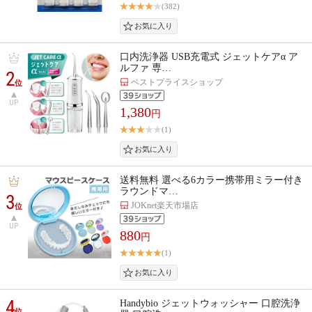
(382)
口内洗浄器 USB充電式 ジェットケアα ア
ルファ 専…
2
ベストプライスショップ
位
UP
1,380
円
(1)
送料無料 選べる6カラー携帯用ミラー付き
ラウンドマ…
3
JOKnet楽天市場店
位
UP
880
円
(1)
4
Handybio ジェットウォッシャー 口腔洗浄
位