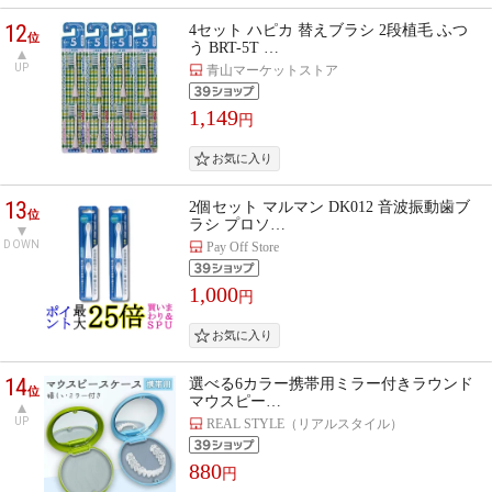
12
4セット ハピカ 替えブラシ 2段植毛 ふつ
位
う BRT-5T …
UP
青山マーケットストア
1,149
円
13
2個セット マルマン DK012 音波振動歯ブ
位
ラシ プロソ…
DOWN
Pay Off Store
1,000
円
14
選べる6カラー携帯用ミラー付きラウンド
位
マウスピー…
UP
REAL STYLE（リアルスタイル）
880
円