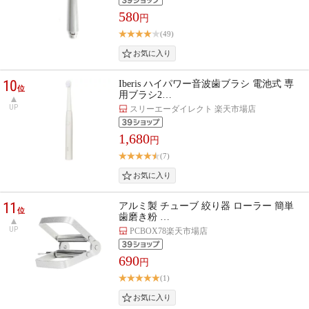
580
円
(49)
10
Iberis ハイパワー音波歯ブラシ 電池式 専
位
用ブラシ2…
UP
スリーエーダイレクト 楽天市場店
1,680
円
(7)
11
アルミ製 チューブ 絞り器 ローラー 簡単
位
歯磨き粉 …
UP
PCBOX78楽天市場店
690
円
(1)