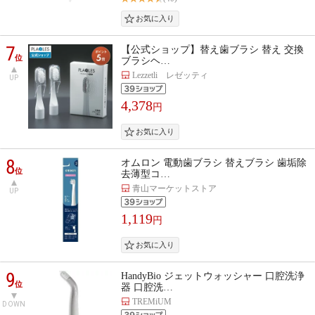
7
【公式ショップ】替え歯ブラシ 替え 交換
位
ブラシヘ…
Lezzetli レゼッティ
UP
4,378
円
8
オムロン 電動歯ブラシ 替えブラシ 歯垢除
位
去薄型コ…
青山マーケットストア
UP
1,119
円
9
HandyBio ジェットウォッシャー 口腔洗浄
位
器 口腔洗…
TREMiUM
DOWN