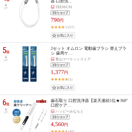
器 口腔洗…
TREMiUM
UP
790
円
(57)
5
2セット オムロン 電動歯ブラシ 替えブラ
位
シ 歯周ケ…
青山マーケットストア
UP
1,377
円
(1)
6
歯石取り 口腔洗浄器【楽天連続1位★360°
位
口腔ケア…
ハッピーみなもと
UP
4,560
円
(40)