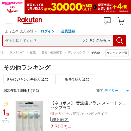
ようこそ 楽天市場へ
ログイン
会員登録
市場
>
ランキング
>
家電
>
美容・健康家電
>
デンタルケア
>
その他
ランキング一覧
その他ランキング
条件で絞り込む
2026年8月10日(月)更新
期間
【ネコポス】 音波歯ブラシ スマートソニ
ックプラス…
1
オリジナル家電のシバデンライフ
位
STAY
2,300
円～