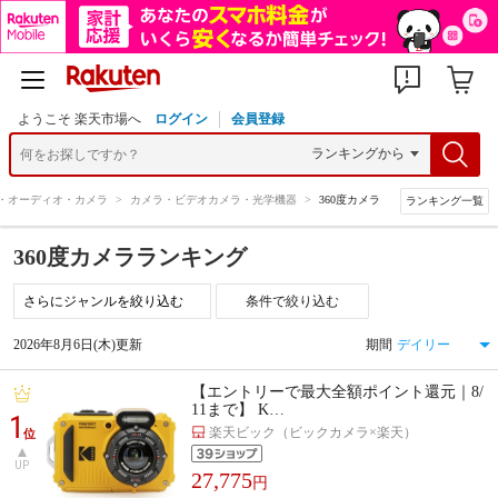
ようこそ 楽天市場へ
ログイン
会員登録
V・オーディオ・カメラ
>
カメラ・ビデオカメラ・光学機器
>
360度カメラ
ランキング一覧
360度カメラランキング
条件で絞り込む
2026年8月6日(木)更新
期間
【エントリーで最大全額ポイント還元｜8/
11まで】 K…
1
楽天ビック（ビックカメラ×楽天）
位
UP
27,775
円