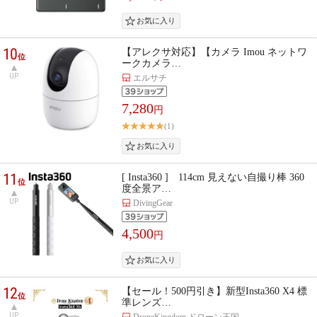
10
【アレクサ対応】【カメラ Imou ネットワ
位
ークカメラ…
UP
エルサチ
7,280
円
(1)
11
[ Insta360 ] 114cm 見えない自撮り棒 360
位
度全景ア…
UP
DivingGear
4,500
円
12
【セール！500円引き】新型Insta360 X4 標
位
準レンズ…
UP
DroneKingdom ドローン王国