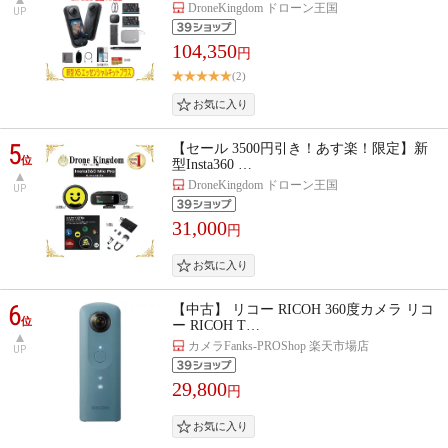
DroneKingdom ドローン王国
UP
104,350
円
(2)
5
【セール 3500円引き！あす楽！限定】新
位
型Insta360 …
DroneKingdom ドローン王国
UP
31,000
円
6
【中古】 リコー RICOH 360度カメラ リコ
位
ー RICOH T…
カメラFanks-PROShop 楽天市場店
UP
29,800
円