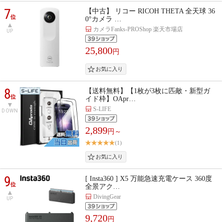
7
【中古】 リコー RICOH THETA 全天球 36
位
0°カメラ …
カメラFanks-PROShop 楽天市場店
UP
25,800
円
8
【送料無料】【1枚が3枚に匹敵・新型ガ
位
イド枠】OApr…
S-LIFE
DOWN
2,899
円～
(1)
9
[ Insta360 ] X5 万能急速充電ケース 360度
位
全景アク…
DivingGear
UP
9,720
円