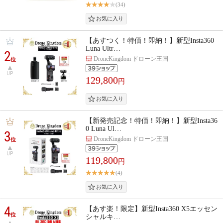
(34)
【あすつく！特価！即納！】新型Insta360
Luna Ultr…
2
DroneKingdom ドローン王国
位
UP
129,800
円
【新発売記念！特価！即納！】新型Insta36
0 Luna Ul…
3
DroneKingdom ドローン王国
位
UP
119,800
円
(4)
4
【あす楽！限定】新型Insta360 X5エッセン
位
シャルキ…