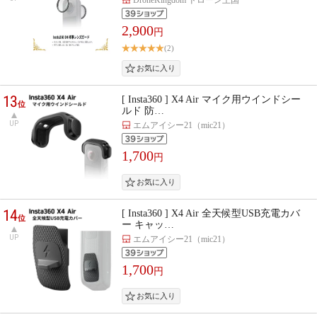
2,900
円
(2)
13
[ Insta360 ] X4 Air マイク用ウインドシー
位
ルド 防…
UP
エムアイシー21（mic21）
1,700
円
14
[ Insta360 ] X4 Air 全天候型USB充電カバ
位
ー キャッ…
UP
エムアイシー21（mic21）
1,700
円