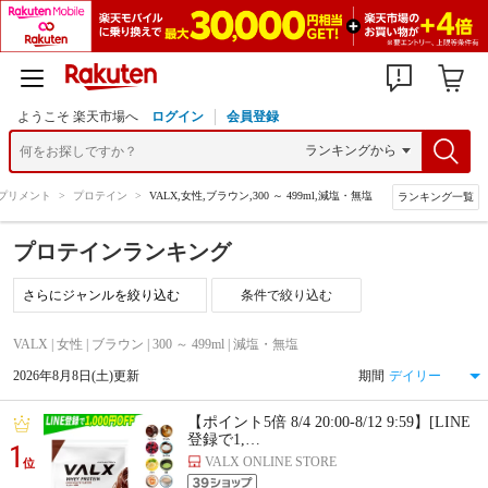
ようこそ 楽天市場へ
ログイン
会員登録
プリメント
>
プロテイン
>
VALX,女性,ブラウン,300 ～ 499ml,減塩・無塩
ランキング一覧
プロテインランキング
条件で絞り込む
VALX | 女性 | ブラウン | 300 ～ 499ml | 減塩・無塩
2026年8月8日(土)更新
期間
【ポイント5倍 8/4 20:00-8/12 9:59】[LINE
登録で1,…
1
VALX ONLINE STORE
位