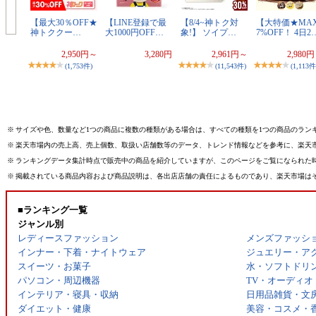
【最大30％OFF★
【LINE登録で最
【8/4~神トク対
【大特価★MAX
神トククー…
大1000円OFF…
象!】 ソイプ…
7%OFF！ 4日2
2,950円～
3,280円
2,961円～
2,980
(1,753件)
(11,543件)
(1,113件
※
サイズや色、数量など1つの商品に複数の種類がある場合は、すべての種類を1つの商品のラン
※
楽天市場内の売上高、売上個数、取扱い店舗数等のデータ、トレンド情報などを参考に、楽天
※
ランキングデータ集計時点で販売中の商品を紹介していますが、このページをご覧になられた
※
掲載されている商品内容および商品説明は、各出店店舗の責任によるものであり、楽天市場は
■ランキング一覧
ジャンル別
レディースファッション
メンズファッシ
インナー・下着・ナイトウェア
ジュエリー・ア
スイーツ・お菓子
水・ソフトドリ
パソコン・周辺機器
TV・オーディオ
インテリア・寝具・収納
日用品雑貨・文
ダイエット・健康
美容・コスメ・