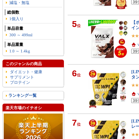
減塩・無塩
総個数
1個入り
5
【ポ
位
イン
単品容量
300 ～ 499ml
単品重量
1.0 ～ 1.4kg
このジャンルの商品
6
[L
ダイエット・健康
位
タン
サプリメント
プロテイン
ランキング一覧
楽天市場のイチオシ
7
[L
位
レー