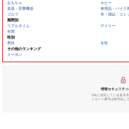
おもちゃ
ホビー
楽器・音響機器
車用品・バイク
ゴルフ
本・雑誌・コミ
期間別
リアルタイム
デイリー
年間
性別
男性
女性
その他のランキング
クーポン
情報セキュリティ
SSLに対応している楽天
トカード番号は暗号化し