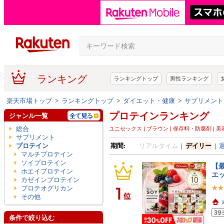
ランキング
ランキングトップ
男性ランキング
楽天市場トップ
>
ランキングトップ
>
ダイエット・健康
>
サプリメント
プロテインランキング
ジャンル一覧
総合
ユニセックス | ブラウン | 保存料・防腐剤 | 美
サプリメント
プロテイン
期間:
リアルタイム
|
デイリー
|
マルチプロテイン
ソイプロテイン
【最
ホエイプロテイン
エッ
カゼインプロテイン
プロテオグリカン
その他
条件で絞り込む