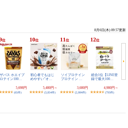
8月6日(木) 09:57更新
9
10
11
12
位
位
位
位
ザバス ホエイプ
初心者でもはじ
ソイプロテイン
総合1位【LINE登
ロテイン100…
めやすい"オ…
プロテイン …
録で最大100…
5,698円
5,480円～
3,680円
4,980円～
(65件)
(3,854件)
(2,084件)
(793件)