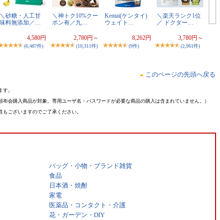
＼砂糖・人工甘
＼神トク10%クー
Kentai(ケンタイ)
＼楽天ランク1位
味料無添加／…
ポン有／九…
ウェイト…
／ ドクター…
4,580円
2,780円～
8,262円
3,780円～
(6,487件)
(10,311件)
(9件)
(2,961件)
このページの先頭へ戻る
ます。
頒布会購入商品が対象。専用ユーザ名・パスワードが必要な商品の購入は含まれていません。）
性もございますのでご了承ください。
バッグ・小物・ブランド雑貨
食品
日本酒・焼酎
家電
医薬品・コンタクト・介護
花・ガーデン・DIY