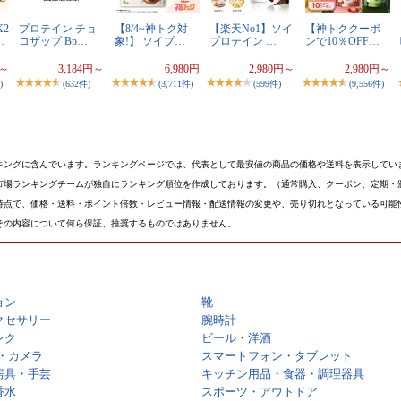
2
プロテイン チョ
【8/4~神トク対
【楽天No1】ソイ
【神トククーポ
…
コザップ Bp…
象!】 ソイプ…
プロテイン …
ンで10％OFF…
円～
3,184円～
6,980円
2,980円～
2,980円～
)
(632件)
(3,711件)
(599件)
(9,556件)
キングに含んでいます。ランキングページでは、代表として最安値の商品の価格や送料を表示してい
市場ランキングチームが独自にランキング順位を作成しております。（通常購入、クーポン、定期・
時点で、価格・送料・ポイント倍数・レビュー情報・配送情報の変更や、売り切れとなっている可能
その内容について何ら保証、推奨するものではありません。
ョン
靴
クセサリー
腕時計
ンク
ビール・洋酒
・カメラ
スマートフォン・タブレット
房具・手芸
キッチン用品・食器・調理器具
香水
スポーツ・アウトドア