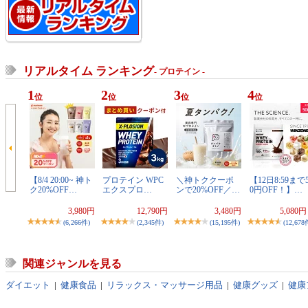
リアルタイム ランキング
- プロテイン -
1
2
3
4
位
位
位
位
【8/4 20:00~ 神ト
プロテイン WPC
＼神トククーポ
【12日8:59まで5
ク20%OFF…
エクスプロ…
ンで20%OFF／…
0円OFF！】…
3,980円
12,790円
3,480円
5,080
(6,266件)
(2,345件)
(15,195件)
(12,678
関連ジャンルを見る
ダイエット
|
健康食品
|
リラックス・マッサージ用品
|
健康グッズ
|
健康