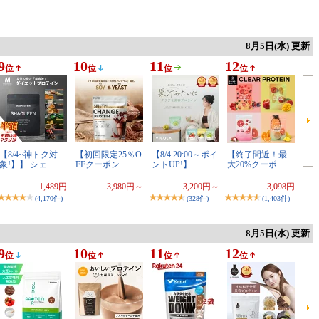
8月5日(水) 更新
9
10
11
12
位
位
位
位
【8/4~神トク対
【初回限定25％O
【8/4 20:00～ポイ
【終了間近！最
象!】】 シェ…
FFクーポン…
ントUP!】…
大20%クーポ…
1,489円
3,980円～
3,200円～
3,098円
(4,170件)
(328件)
(1,403件)
8月5日(水) 更新
9
10
11
12
位
位
位
位