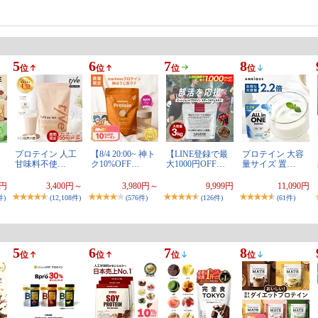
5
6
7
8
位
位
位
位
プロテイン 人工
【8/4 20:00~ 神ト
【LINE登録で最
プロテイン 大容
甘味料不使…
ク10%OFF…
大1000円OFF…
量サイズ 置…
8円
3,400円～
3,980円～
9,999円
11,090円
件)
(12,108件)
(576件)
(126件)
(61件)
5
6
7
8
位
位
位
位