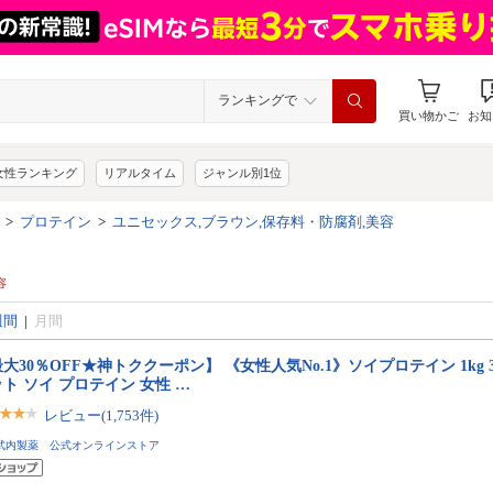
ランキングで
買い物かご
お知
女性ランキング
リアルタイム
ジャンル別1位
>
プロテイン
>
ユニセックス,ブラウン,保存料・防腐剤,美容
容
週間
|
月間
大30％OFF★神トククーポン】 《女性人気No.1》ソイプロテイン 1kg 3
ト ソイ プロテイン 女性 …
レビュー(1,753件)
武内製薬 公式オンラインストア