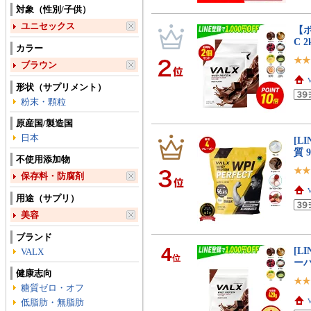
対象（性別/子供）
ユニセックス
【ポ
C 
カラー
ブラウン
形状（サプリメント）
粉末・顆粒
原産国/製造国
日本
[L
質 
不使用添加物
保存料・防腐剤
用途（サプリ）
美容
ブランド
4
[L
VALX
位
ーバ
健康志向
糖質ゼロ・オフ
低脂肪・無脂肪