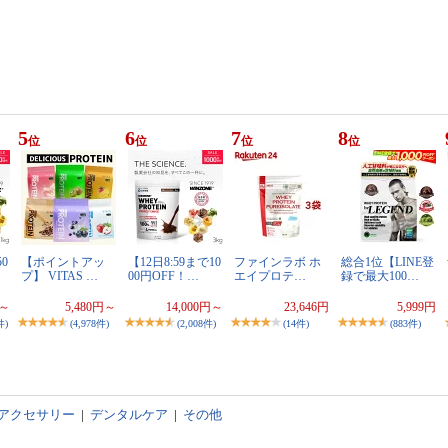
5
6
7
8
位
位
位
位
0
【ポイントアッ
【12日8:59まで10
ファインラボ ホ
総合1位【LINE登
プ】 VITAS …
00円OFF！…
エイプロテ…
録で最大100…
円～
5,480円～
14,000円～
23,646円
5,999円
件)
(4,978件)
(2,008件)
(14件)
(883件)
アクセサリー
|
デンタルケア
|
その他