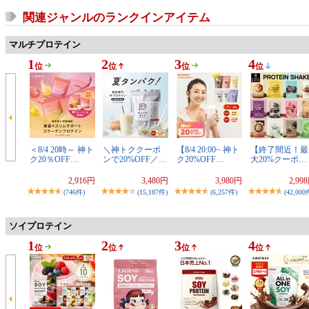
関連ジャンルのランクインアイテム
マルチプロテイン
1
2
3
4
位
位
位
位
＜8/4 20時～ 神ト
＼神トククーポ
【8/4 20:00~ 神ト
【終了間近！最
ク20％OFF…
ンで20%OFF／…
ク20%OFF…
大20%クーポ…
2,916円
3,480円
3,980円
2,99
(746件)
(15,187件)
(6,257件)
(42,000
ソイプロテイン
1
2
3
4
位
位
位
位