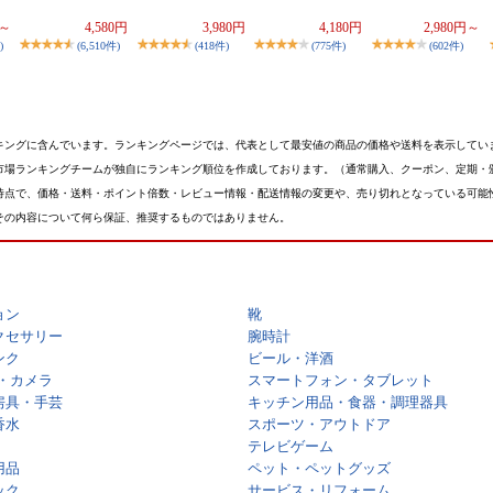
円～
4,580円
3,980円
4,180円
2,980円～
)
(6,510件)
(418件)
(775件)
(602件)
キングに含んでいます。ランキングページでは、代表として最安値の商品の価格や送料を表示してい
市場ランキングチームが独自にランキング順位を作成しております。（通常購入、クーポン、定期・
時点で、価格・送料・ポイント倍数・レビュー情報・配送情報の変更や、売り切れとなっている可能
その内容について何ら保証、推奨するものではありません。
ョン
靴
クセサリー
腕時計
ンク
ビール・洋酒
・カメラ
スマートフォン・タブレット
房具・手芸
キッチン用品・食器・調理器具
香水
スポーツ・アウトドア
テレビゲーム
用品
ペット・ペットグッズ
ック
サービス・リフォーム