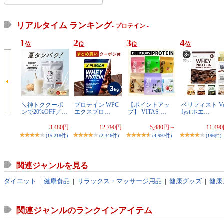
リアルタイム ランキング
- プロテイン -
1
2
3
4
位
位
位
位
＼神トククーポ
プロテイン WPC
【ポイントアッ
ベリフィスト Ve
ンで20%OFF／…
エクスプロ…
プ】 VITAS …
fyst ホエ…
3,480円
12,790円
5,480円～
11,49
(15,218件)
(2,346件)
(4,997件)
(196件)
関連ジャンルを見る
ダイエット
|
健康食品
|
リラックス・マッサージ用品
|
健康グッズ
|
健康
関連ジャンルのランクインアイテム