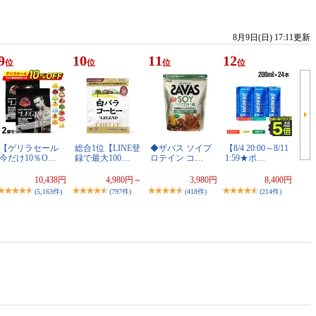
8月9日(日) 17:11更新
9
10
11
12
位
位
位
位
【ゲリラセール
総合1位【LINE登
◆ザバス ソイプ
【8/4 20:00～8/11
今だけ10％O…
録で最大100…
ロテイン コ…
1:59★ポ…
10,438円
4,980円～
3,980円
8,400円
(5,163件)
(797件)
(418件)
(214件)