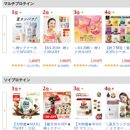
マルチプロテイン
1
2
3
4
位
位
位
位
＼神トククーポ
【8/4 20:00~ 神ト
＜8/4 20時～ 神ト
【終了間近！最
ンで20%OFF／…
ク20%OFF…
ク20％OFF…
大20%クーポ…
3,480円
3,980円
2,916円
2,99
(15,217件)
(6,268件)
(765件)
(42,043
ソイプロテイン
1
2
3
4
位
位
位
位
【大特価★MAX2
【最大30％OFF★
【大特価★30％O
＼楽天ランク1
7%OFF！ 11日…
神トククー…
FF マラソン…
／ ドクター…