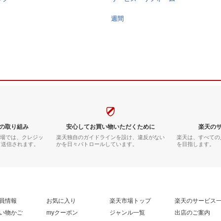
週間
の取り組み
安心してお買い物いただくために
楽天の
市場では、クレジッ
楽天独自のガイドラインを設け、違反がない
楽天は、すべての
て送信されます。
かを日々パトロールしています。
を目指します。
員情報
お気に入り
楽天市場トップ
楽天のサービス
い物かご
myクーポン
ジャンル一覧
出店のご案内