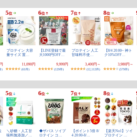
5
6
7
8
位
位
位
位
プロテイン 大容
【LINE登録で最
プロテイン 人工
【8/4 20:00~ 神ト
量サイズ 置…
大1000円OFF…
甘味料不使…
ク10%OFF…
8円
11,090円
9,999円
3,400円～
3,980円～
件)
(61件)
(129件)
(12,112件)
(579件)
5
6
7
8
位
位
位
位
位
＼砂糖・人工甘
◆ザバス ソイプ
【ポイント5倍 8/
【楽天No1】ソイ
味料無添加／…
ロテイン コ…
4 20:00-8/…
プロテイン …