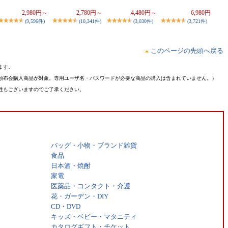
2,980円～
2,780円～
4,480円～
6,980円
(9,596件)
(10,341件)
(3,030件)
(3,721件)
このページの先頭へ戻る
ます。
頒布会購入商品が対象。専用ユーザ名・パスワードが必要な商品の購入は含まれていません。）
性もございますのでご了承ください。
バッグ・小物・ブランド雑貨
食品
日本酒・焼酎
家電
医薬品・コンタクト・介護
花・ガーデン・DIY
CD・DVD
キッズ・ベビー・マタニティ
カタログギフト・チケット