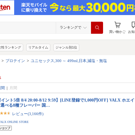
ランキングで
買い物かご
お知
女性ランキング
リアルタイム
ジャンル別1位
>
プロテイン
>
ユニセックス,300 ～ 499ml,日本,減塩・無塩
塩
週間
|
月間
イント5倍 8/4 20:00-8/12 9:59】[LINE登録で1,000円OFF] VALX 
g 選べる8種フレーバー 国…
レビュー(3,166件)
VALX ONLINE STORE