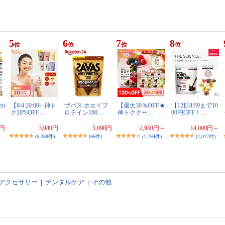
5
6
7
8
位
位
位
位
ri
【8/4 20:00~ 神ト
ザバス ホエイプ
【最大30％OFF★
【12日8:59まで10
ク20%OFF…
ロテイン100…
神トククー…
00円OFF！…
0円
3,980円
5,698円
2,950円～
14,000円～
(6,268件)
(66件)
(1,764件)
(2,017件)
アクセサリー
|
デンタルケア
|
その他