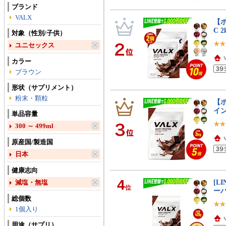
ブランド
VALX
【ポ
C 
対象（性別/子供）
ユニセックス
カラー
ブラウン
形状（サプリメント）
粉末・顆粒
【ポ
イン
単品容量
300 ～ 499ml
原産国/製造国
日本
健康志向
4
[L
減塩・無塩
位
ーバ
総個数
1個入り
用途（サプリ）