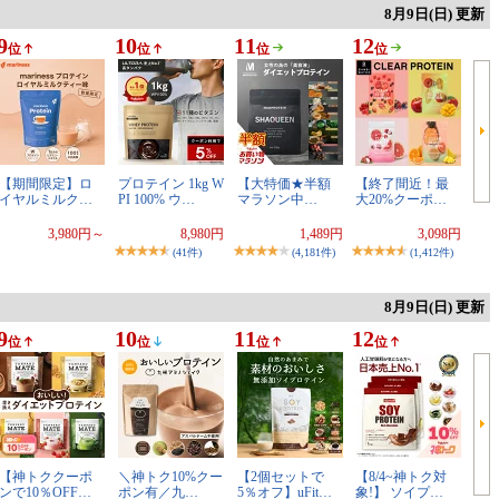
8月9日(日) 更新
9
10
11
12
位
位
位
位
【期間限定】ロ
プロテイン 1kg W
【大特価★半額
【終了間近！最
イヤルミルク…
PI 100% ウ…
マラソン中…
大20%クーポ…
3,980円～
8,980円
1,489円
3,098円
(41件)
(4,181件)
(1,412件)
8月9日(日) 更新
9
10
11
12
位
位
位
位
【神トククーポ
＼神トク10%クー
【2個セットで
【8/4~神トク対
ンで10％OFF…
ポン有／九…
5％オフ】uFit…
象!】 ソイプ…