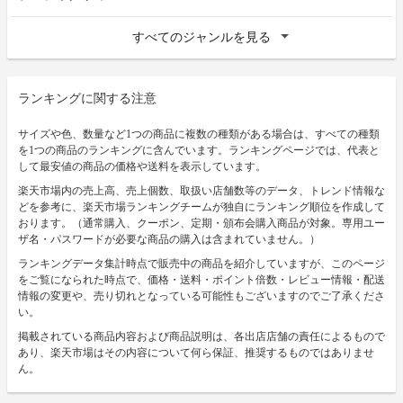
すべてのジャンルを見る
ランキングに関する注意
サイズや色、数量など1つの商品に複数の種類がある場合は、すべての種類
を1つの商品のランキングに含んでいます。ランキングページでは、代表と
して最安値の商品の価格や送料を表示しています。
楽天市場内の売上高、売上個数、取扱い店舗数等のデータ、トレンド情報な
どを参考に、楽天市場ランキングチームが独自にランキング順位を作成して
おります。（通常購入、クーポン、定期・頒布会購入商品が対象。専用ユー
ザ名・パスワードが必要な商品の購入は含まれていません。）
ランキングデータ集計時点で販売中の商品を紹介していますが、このページ
をご覧になられた時点で、価格・送料・ポイント倍数・レビュー情報・配送
情報の変更や、売り切れとなっている可能性もございますのでご了承くださ
い。
掲載されている商品内容および商品説明は、各出店店舗の責任によるもので
あり、楽天市場はその内容について何ら保証、推奨するものではありませ
ん。