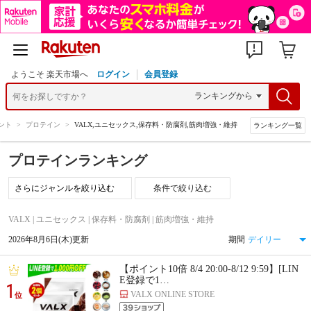
ようこそ 楽天市場へ
ログイン
会員登録
ント
>
プロテイン
>
VALX,ユニセックス,保存料・防腐剤,筋肉増強・維持
ランキング一覧
プロテインランキング
条件で絞り込む
VALX | ユニセックス | 保存料・防腐剤 | 筋肉増強・維持
2026年8月6日(木)更新
期間
【ポイント10倍 8/4 20:00-8/12 9:59】[LIN
E登録で1…
1
VALX ONLINE STORE
位