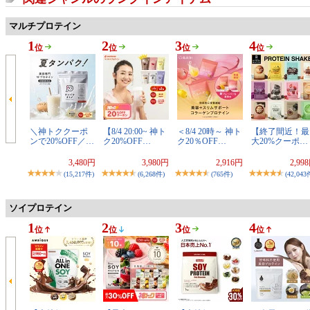
マルチプロテイン
1
2
3
4
位
位
位
位
＼神トククーポ
【8/4 20:00~ 神ト
＜8/4 20時～ 神ト
【終了間近！最
ンで20%OFF／…
ク20%OFF…
ク20％OFF…
大20%クーポ…
3,480円
3,980円
2,916円
2,99
(15,217件)
(6,268件)
(765件)
(42,043
ソイプロテイン
1
2
3
4
位
位
位
位