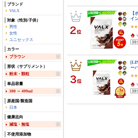
ブランド
VALX
【ポ
イン
対象（性別/子供）
男性
女性
ユニセックス
カラー
ブラウン
[L
形状（サプリメント）
ーバ
粉末・顆粒
単品容量
300 ～ 499ml
原産国/製造国
日本
健康志向
減塩・無塩
不使用添加物