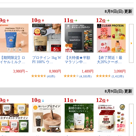
8月9日(日) 更新
9
10
11
12
位
位
位
位
【期間限定】ロ
プロテイン 1kg W
【大特価★半額
【終了間近！最
イヤルミルク…
PI 100% ウ…
マラソン中…
大20%クーポ…
3,980円～
8,980円
1,489円
3,098円
(41件)
(4,181件)
(1,412件)
8月9日(日) 更新
9
10
11
12
位
位
位
位