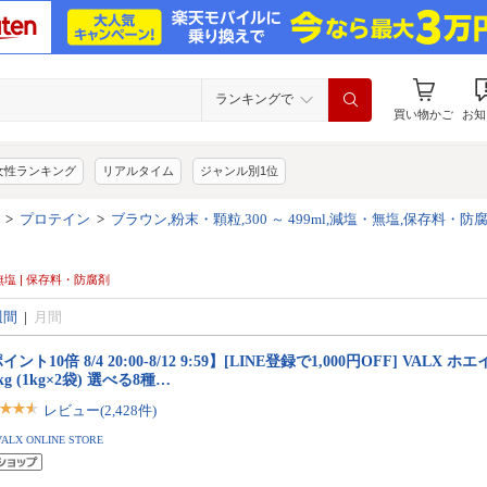
ランキングで
買い物かご
お知
女性ランキング
リアルタイム
ジャンル別1位
>
プロテイン
>
ブラウン,粉末・顆粒,300 ～ 499ml,減塩・無塩,保存料・防
塩・無塩 | 保存料・防腐剤
週間
|
月間
イント10倍 8/4 20:00-8/12 9:59】[LINE登録で1,000円OFF] VALX
2kg (1kg×2袋) 選べる8種…
レビュー(2,428件)
VALX ONLINE STORE