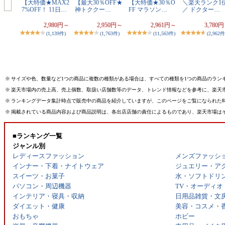
【大特価★MAX2
【最大30％OFF★
【大特価★30％O
＼楽天ランク1
7%OFF！ 11日…
神トククー…
FF マラソン…
／ ドクター…
2,980円～
2,950円～
2,961円～
3,780
(1,139件)
(1,763件)
(11,563件)
(2,962件
※
サイズや色、数量など1つの商品に複数の種類がある場合は、すべての種類を1つの商品のラン
※
楽天市場内の売上高、売上個数、取扱い店舗数等のデータ、トレンド情報などを参考に、楽天
※
ランキングデータ集計時点で販売中の商品を紹介していますが、このページをご覧になられた
※
掲載されている商品内容および商品説明は、各出店店舗の責任によるものであり、楽天市場は
■ランキング一覧
ジャンル別
レディースファッション
メンズファッシ
インナー・下着・ナイトウェア
ジュエリー・ア
スイーツ・お菓子
水・ソフトドリ
パソコン・周辺機器
TV・オーディオ
インテリア・寝具・収納
日用品雑貨・文
ダイエット・健康
美容・コスメ・
おもちゃ
ホビー