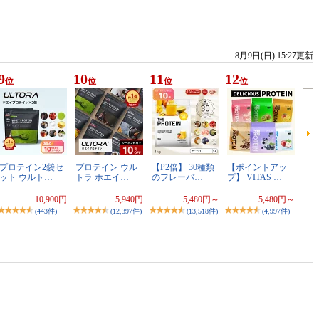
8月9日(日) 15:27更新
9
10
11
12
位
位
位
位
プロテイン2袋セ
プロテイン ウル
【P2倍】 30種類
【ポイントアッ
ット ウルト…
トラ ホエイ…
のフレーバ…
プ】 VITAS …
10,900円
5,940円
5,480円～
5,480円～
(443件)
(12,397件)
(13,518件)
(4,997件)