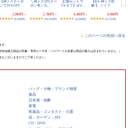
【神トククーポ
＼神トク10%クー
【2個セットで
【8/4~神トク対
ンで10％OFF…
ポン有／九…
5％オフ】uFit…
象!】 ソイプ…
2,980円～
2,780円～
4,480円～
6,980円
(9,596件)
(10,341件)
(3,030件)
(3,721件)
このページの先頭へ戻る
ます。
頒布会購入商品が対象。専用ユーザ名・パスワードが必要な商品の購入は含まれていません。）
性もございますのでご了承ください。
バッグ・小物・ブランド雑貨
食品
日本酒・焼酎
家電
医薬品・コンタクト・介護
花・ガーデン・DIY
CD・DVD