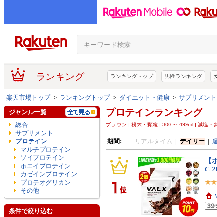
ランキング
ランキングトップ
男性ランキング
楽天市場トップ
>
ランキングトップ
>
ダイエット・健康
>
サプリメント
プロテインランキング
ジャンル一覧
総合
ブラウン | 粉末・顆粒 | 300 ～ 499ml | 減
サプリメント
プロテイン
期間:
リアルタイム
|
デイリー
|
マルチプロテイン
ソイプロテイン
【ポ
ホエイプロテイン
C 
カゼインプロテイン
プロテオグリカン
その他
条件で絞り込む