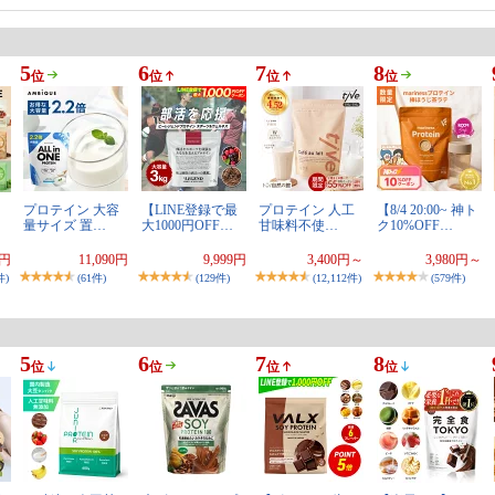
5
6
7
8
位
位
位
位
プロテイン 大容
【LINE登録で最
プロテイン 人工
【8/4 20:00~ 神ト
量サイズ 置…
大1000円OFF…
甘味料不使…
ク10%OFF…
8円
11,090円
9,999円
3,400円～
3,980円～
件)
(61件)
(129件)
(12,112件)
(579件)
5
6
7
8
位
位
位
位