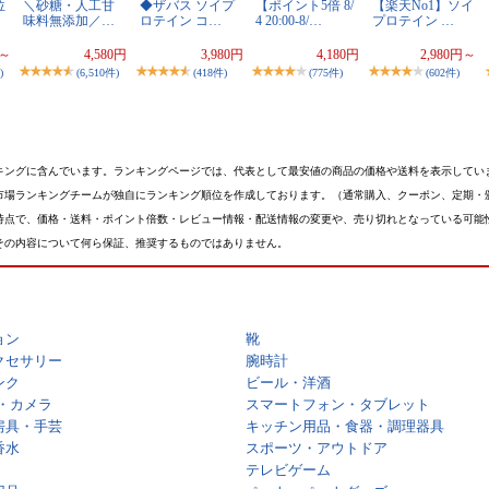
位
＼砂糖・人工甘
◆ザバス ソイプ
【ポイント5倍 8/
【楽天No1】ソイ
味料無添加／…
ロテイン コ…
4 20:00-8/…
プロテイン …
円～
4,580円
3,980円
4,180円
2,980円～
)
(6,510件)
(418件)
(775件)
(602件)
キングに含んでいます。ランキングページでは、代表として最安値の商品の価格や送料を表示してい
市場ランキングチームが独自にランキング順位を作成しております。（通常購入、クーポン、定期・
時点で、価格・送料・ポイント倍数・レビュー情報・配送情報の変更や、売り切れとなっている可能
その内容について何ら保証、推奨するものではありません。
ョン
靴
クセサリー
腕時計
ンク
ビール・洋酒
・カメラ
スマートフォン・タブレット
房具・手芸
キッチン用品・食器・調理器具
香水
スポーツ・アウトドア
テレビゲーム