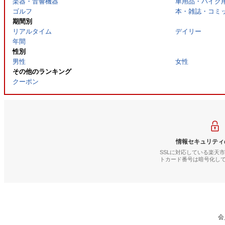
楽器・音響機器
車用品・バイク
ゴルフ
本・雑誌・コミ
期間別
リアルタイム
デイリー
年間
性別
男性
女性
その他のランキング
クーポン
情報セキュリティ
SSLに対応している楽天
トカード番号は暗号化し
会