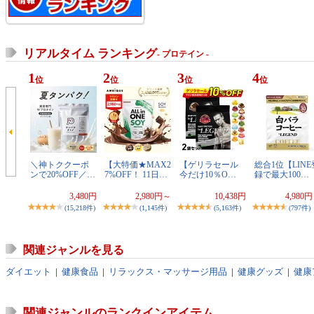
リアルタイム ランキング
- プロテイン -
1
2
3
4
位
位
位
位
＼神トククーポ
【大特価★MAX2
【ゲリラセール
総合1位【LINE
ンで20%OFF／…
7%OFF！ 11日…
今だけ10％O…
録で最大100…
3,480円
2,980円～
10,438円
4,980
(15,218件)
(1,145件)
(5,163件)
(797件)
関連ジャンルを見る
ダイエット
|
健康食品
|
リラックス・マッサージ用品
|
健康グッズ
|
健康
関連ジャンルのランクインアイテム