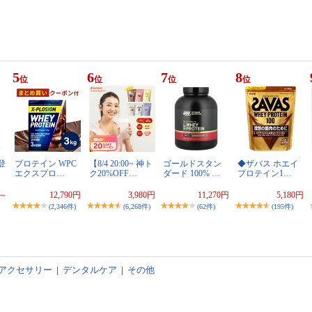
5
6
7
8
位
位
位
位
登
プロテイン WPC
【8/4 20:00~ 神ト
ゴールドスタン
◆ザバス ホエイ
エクスプロ…
ク20%OFF…
ダード 100% …
プロテイン1…
円～
12,790円
3,980円
11,270円
5,180円
(2,346件)
(6,268件)
(62件)
(195件)
アクセサリー
|
デンタルケア
|
その他