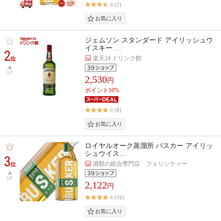
(2)
ジェムソン スタンダード アイリッシュウ
イスキー …
2
楽天24 ドリンク館
位
UP
2,530
円
ポイント10%
(8)
ロイヤルオーク蒸溜所 バスカー アイリッ
シュウイス…
3
酒類の総合専門店 フェリシティー
位
UP
2,122
円
(16)