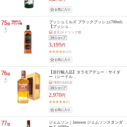
75
ブッシュミルズ ブラックブッシュ(700ml)
位
【ブッシュ…
UP
楽天24 ドリンク館
3,195
円
(21)
76
【並行輸入品】タラモアデュー・サイダ
位
ー（シードル…
UP
津田SAKE店
2,970
円
(1)
77
ジェムソン｜Jameson ジェムソンスタンダ
位
ード 1000m…