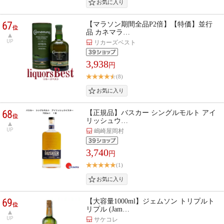
67
【マラソン期間全品P2倍】【特価】並行
位
品 カネマラ…
UP
リカーズベスト
3,938
円
(8)
68
【正規品】バスカー シングルモルト アイ
位
リッシュウ…
UP
嶋崎屋岡村
3,740
円
(1)
69
【大容量1000ml】ジェムソン トリプルト
位
リプル (Jam…
UP
サケコレ