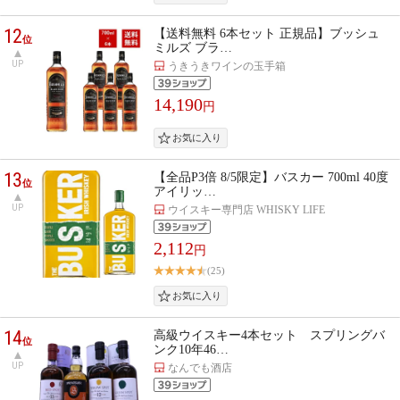
12
【送料無料 6本セット 正規品】ブッシュ
位
ミルズ ブラ…
UP
うきうきワインの玉手箱
14,190
円
13
【全品P3倍 8/5限定】バスカー 700ml 40度
位
アイリッ…
UP
ウイスキー専門店 WHISKY LIFE
2,112
円
(25)
14
高級ウイスキー4本セット スプリングバ
位
ンク10年46…
UP
なんでも酒店