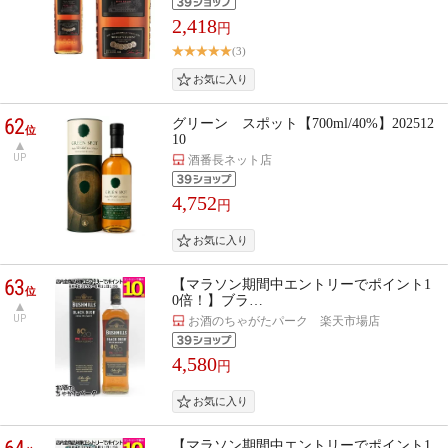
2,418
円
(3)
62
グリーン スポット【700ml/40%】202512
位
10
UP
酒番長ネット店
4,752
円
63
【マラソン期間中エントリーでポイント1
位
0倍！】ブラ…
UP
お酒のちゃがたパーク 楽天市場店
4,580
円
【マラソン期間中エントリーでポイント1