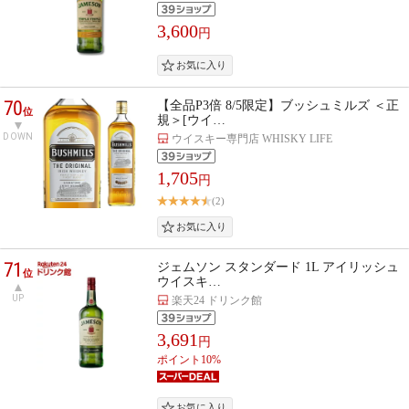
3,600
円
70
【全品P3倍 8/5限定】ブッシュミルズ ＜正
位
規＞[ウイ…
DOWN
ウイスキー専門店 WHISKY LIFE
1,705
円
(2)
71
ジェムソン スタンダード 1L アイリッシュ
位
ウイスキ…
UP
楽天24 ドリンク館
3,691
円
ポイント10%