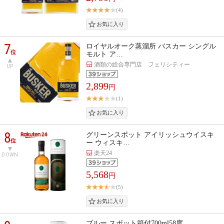
(4)
7
ロイヤルオーク蒸溜所 バスカー シングル
位
モルト ア…
酒類の総合専門店 フェリシティー
UP
2,899
円
(1)
8
グリーンスポット アイリッシュウイスキ
位
ー ウィスキ…
楽天24
DOWN
5,568
円
(5)
ブルー スポット箱付700ml58度