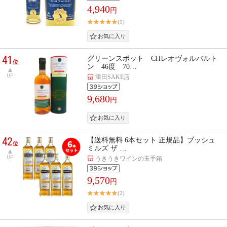
4,940
円
(1)
41
グリーンスポット CHレオヴォルバルト
位
ン 46度 70…
UP
津田SAKE店
9,680
円
42
【送料無料 6本セット 正規品】ブッシュ
位
ミルズ ザ …
UP
うきうきワインの玉手箱
9,570
円
(2)