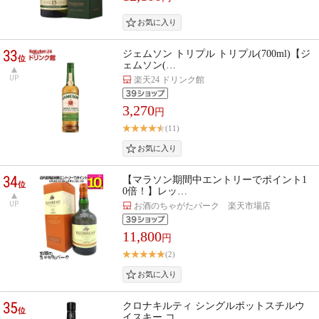
33
ジェムソン トリプル トリプル(700ml)【ジ
位
ェムソン(…
UP
楽天24 ドリンク館
3,270
円
(11)
34
【マラソン期間中エントリーでポイント1
位
0倍！】レッ…
UP
お酒のちゃがたパーク 楽天市場店
11,800
円
(2)
35
クロナキルティ シングルポットスチルウ
位
イスキー コ…