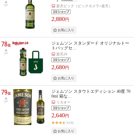
UP
楽天ビック（ビックカメラ×楽天）
2,880
円
78
ジェムソン スタンダード オリジナルトー
位
トバッグセ…
UP
楽天24
2,680
円
79
ジェムソン スタウトエディション 40度 70
位
0ml 箱な…
UP
リカオー
2,640
円
(3)