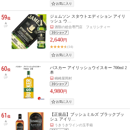
59
ジェムソン スタウトエディション アイリ
位
ッシュ ウ…
UP
酒類の総合専門店 フェリシティー
2,640
円
(14)
60
バスカー アイリッシュウイスキー 700ml 2
位
本
UP
嶋崎屋岡村
4,980
円
61
【正規品】ブッシュミルズ ブラックブッ
位
シュ アイリ…
UP
うきうきワインの玉手箱