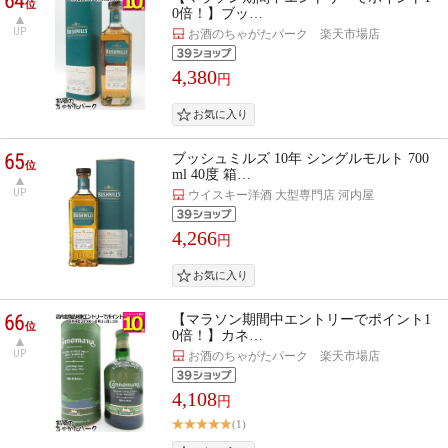
64
位
0倍！】ブッ…
UP
お酒のちゃがたパーク 楽天市場店
4,380
円
65
ブッシュミルズ 10年 シングルモルト 700
位
ml 40度 箱…
UP
ウイスキー洋酒 大型専門店 河内屋
4,266
円
66
【マラソン期間中エントリーでポイント1
位
0倍！】カネ…
UP
お酒のちゃがたパーク 楽天市場店
4,108
円
(1)