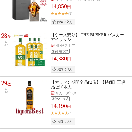
14,850
円
(1)
28
【ケース売り】 THE BUSKER バスカー
位
アイリッシュ…
UP
HINAストア
14,380
円
29
【マラソン期間全品P2倍】【特価】正規
位
品 黒 6本入…
UP
リカーズベスト
14,190
円
(3)