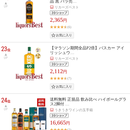
品 黒 バラ売…
UP
リカーズベスト
2,365
円
(6)
23
【マラソン期間全品P2倍】バスカー アイ
位
リッシュウ…
UP
リカーズベスト
2,112
円
(7)
24
送料無料 正規品 飲み比べ ハイボールグラ
位
ス2脚付 …
UP
うきうきワインの玉手箱
16,665
円
(2)