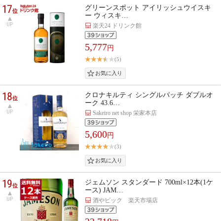
17
グリーンスポット アイリッシュウイスキ
位
ー ウィスキ…
UP
楽天24 ドリンク館
5,777
円
(5)
18
クロナキルティ シングルバッチ ダブルオ
位
ーク 43.6…
UP
Sakeiro net shop 栄家本店
5,600
円
(3)
19
ジェムソン スタンダード 700ml×12本(1ケ
位
ース) JAM…
UP
酒やビック 楽天市場店