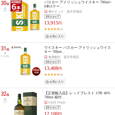
30
バスカー アイリッシュウイスキー 700ml×
位
6本(1ケー…
UP
酒やビック 楽天市場店
13,915
円
(2)
31
ウイスキー バスカー アイリッシュウイス
位
キー 700ml…
DOWN
逸酒創伝 楽天市場店
13,488
円
(6)
32
【正規輸入品】レッドブレスト 15年 46%
位
700ml 箱付…
UP
SAKE People
12,100
円