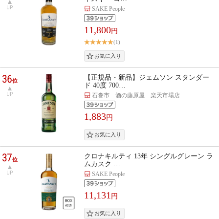
UP
SAKE People
11,800
円
(1)
36
【正規品・新品】ジェムソン スタンダー
位
ド 40度 700…
UP
石巻市 酒の藤原屋 楽天市場店
1,883
円
37
クロナキルティ 13年 シングルグレーン ラ
位
ムカスク …
UP
SAKE People
11,131
円