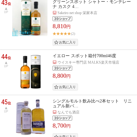
43
グリーンスポット シャトー・モンテレー
位
ナ カスク 4…
UP
Sakeiro net shop 栄家本店
8,810
円
(2)
44
イエロー スポット箱付700ml46度
位
ウイスキー専門店 MALKS楽天市場店
UP
8,800
円
45
シングルモルト飲み比べ2本セット リニ
位
ュアル新バ…
UP
なんでも酒店
8,700
円