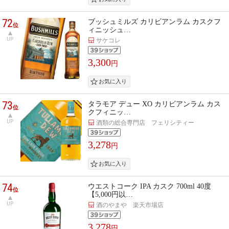
72
ブッシュミルズ カリビアンラム カスクフ
位
ィニッシュ…
UP
サケコレ
3,300
円
73
タラモア デュー XO カリビアンラム カス
位
クフィニッ…
UP
酒類の総合専門店 フェリシティー
3,278
円
74
ウエストコーク IPA カスク 700ml 40度
位
【5,000円以…
UP
酒のやまや 楽天市場店
3,278
円