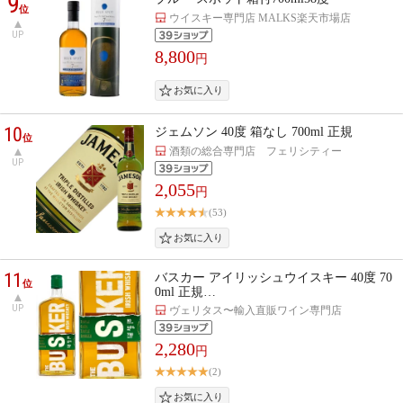
9
位
ウイスキー専門店 MALKS楽天市場店
UP
8,800
円
10
ジェムソン 40度 箱なし 700ml 正規
位
酒類の総合専門店 フェリシティー
UP
2,055
円
(53)
11
バスカー アイリッシュウイスキー 40度 70
位
0ml 正規…
UP
ヴェリタス〜輸入直販ワイン専門店
2,280
円
(2)