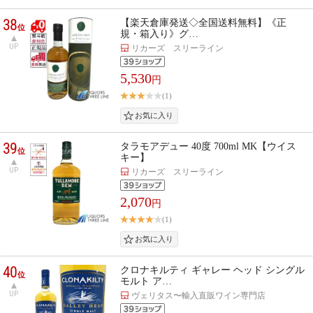
38
【楽天倉庫発送◇全国送料無料】《正
位
規・箱入り》グ…
UP
リカーズ スリーライン
5,530
円
(1)
39
タラモアデュー 40度 700ml MK【ウイス
位
キー】
UP
リカーズ スリーライン
2,070
円
(1)
40
クロナキルティ ギャレー ヘッド シングル
位
モルト ア…
UP
ヴェリタス〜輸入直販ワイン専門店