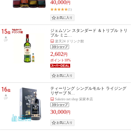
40,000
円
(1)
15
ジェムソン スタンダード ＆トリプル トリ
位
プル ミニ…
UP
楽天24 ドリンク館
2,602
円
ポイント10%
16
ティーリング シングルモルト ライジング
位
リザーブ N…
UP
Sakeiro net shop 栄家本店
30,000
円