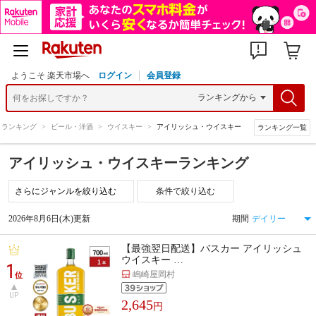
ようこそ 楽天市場へ
ログイン
会員登録
ランキング
>
ビール・洋酒
>
ウイスキー
>
アイリッシュ・ウイスキー
ランキング一覧
アイリッシュ・ウイスキーランキング
条件で絞り込む
2026年8月6日(木)更新
期間
【最強翌日配送】バスカー アイリッシュ
ウイスキー …
1
嶋崎屋岡村
位
UP
2,645
円