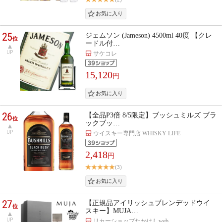
25
ジェムソン (Jameson) 4500ml 40度 【クレ
位
ードル付…
UP
サケコレ
15,120
円
26
【全品P3倍 8/5限定】ブッシュミルズ ブラ
位
ックブッ…
UP
ウイスキー専門店 WHISKY LIFE
2,418
円
(3)
27
【正規品アイリッシュブレンデッドウイ
位
スキー】MUJA…
UP
リカーショップたかはしweb