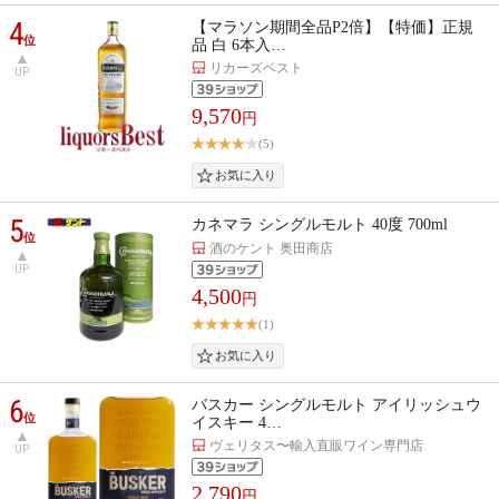
4
【マラソン期間全品P2倍】【特価】正規
位
品 白 6本入…
リカーズベスト
UP
9,570
円
(5)
5
カネマラ シングルモルト 40度 700ml
位
酒のケント 奥田商店
UP
4,500
円
(1)
6
バスカー シングルモルト アイリッシュウ
位
イスキー 4…
ヴェリタス〜輸入直販ワイン専門店
UP
2,790
円