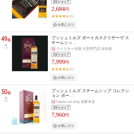
2,684
円
(3)
49
ブッシュミルズ ポートカスクリザーヴ ス
位
チームシッ…
UP
ウイスキー洋酒 大型専門店 河内屋
7,999
円
(2)
50
ブッシュミルズ スチームシップ コレクシ
位
ョン ポー…
UP
Sakeiro net shop 栄家本店
7,960
円