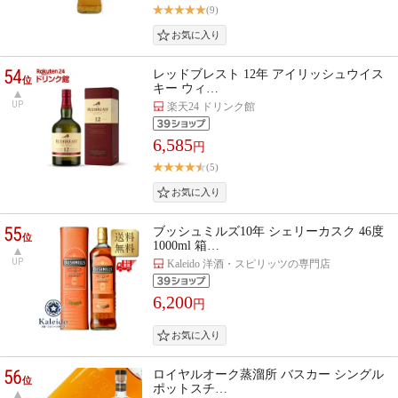
(9)
54
レッドブレスト 12年 アイリッシュウイス
位
キー ウィ…
UP
楽天24 ドリンク館
6,585
円
(5)
55
ブッシュミルズ10年 シェリーカスク 46度
位
1000ml 箱…
UP
Kaleido 洋酒・スピリッツの専門店
6,200
円
56
ロイヤルオーク蒸溜所 バスカー シングル
位
ポットスチ…