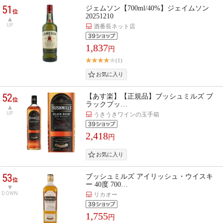
51
ジェムソン【700ml/40%】ジェイムソン
位
20251210
UP
酒番長ネット店
1,837
円
(1)
52
【あす楽】【正規品】ブッシュミルズ ブ
位
ラックブッ…
UP
うきうきワインの玉手箱
2,418
円
53
ブッシュミルズ アイリッシュ・ウイスキ
位
ー 40度 700…
DOWN
リカオー
1,755
円