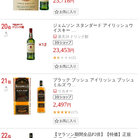
23,718
円
20
ジェムソン スタンダード アイリッシュウ
位
イスキー …
UP
楽天24 ドリンク館
23,453
円
(2)
21
ブラック ブッシュ アイリッシュ ブッシュ
位
ミルズ ウ…
UP
リカオー
2,497
円
(17)
22
【マラソン期間全品P2倍】【特価】正規
位