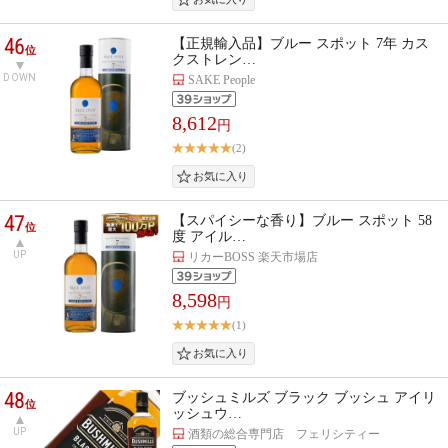
46
【正規輸入品】ブルー スポット 7年 カス
位
クストレン…
DOWN
SAKE People
8,612
円
(2)
47
【スパイシーな香り】ブルー スポット 58
位
度 アイル…
UP
リカーBOSS 楽天市場店
8,598
円
(1)
48
ブッシュミルズ ブラック ブッシュ アイリ
位
ッシュウ…
UP
酒類の総合専門店 フェリシティー