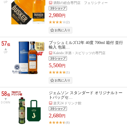
UP
酒類の総合専門店 フェリシティー
2,980
円
(2)
57
ブッシュミルズ12年 40度 700ml 箱付 並行
位
輸入 包装…
UP
Kaleido 洋酒・スピリッツの専門店
5,500
円
(1)
58
ジェムソン スタンダード オリジナルトー
位
トバッグセ…
DOWN
楽天24 ドリンク館
2,680
円
(6)