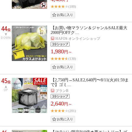
(100)
44
【お買い物マラソン＆ジャンルSALE最大
位
2000円OFFク…
DOWN
HAFOS オンラインショップ
1,980
円～
(130)
45
【2,750円→SALE2,640円〜8/11(火)01:59ま
位
で】ゴミ…
UP
プランB
2,640
円～
(201)