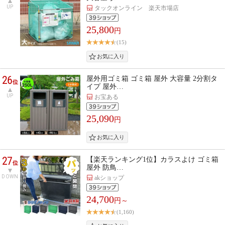
UP
タックオンライン 楽天市場店
25,800
円
(15)
26
屋外用ゴミ箱 ゴミ箱 屋外 大容量 2分割タ
位
イプ 屋外…
UP
お宝ある
25,090
円
27
【楽天ランキング1位】カラスよけ ゴミ箱
位
屋外 防鳥…
DOWN
akショップ
24,700
円～
(1,160)