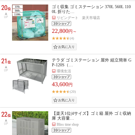
20
ゴミ収集 ゴミステーション 370L 560L 110
位
0L 折りた…
UP
リビングート 楽天市場店
22,800
円～
(4)
21
テラダ ゴミステーション 屋外 組立簡単 G
位
P-120S（…
UP
環境生活
43,600
円
(20)
22
【楽天1位|4サイズ】ゴミ箱 屋外 ゴミ収納
位
庫 大容量…
UP
Bliss time shop