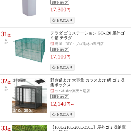
17,300
円
31
テラダ ゴミステーション GO-120 屋外ゴ
位
ミ箱 テラダ…
UP
島屋 DIY・プロ建材の専門店
17,100
円
32
野良猫よけ 大容量 カラスよけ 網 ゴミ収
位
集ボックス…
UP
ツバキshop楽天市場店
12,140
円～
33
【160L/210L/280L/350L】屋外ゴミ収納庫
位