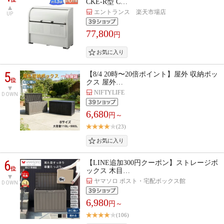
CKE-R型 C…
エントランス 楽天市場店
UP
77,800
円
5
【8/4 20時〜20倍ポイント】屋外 収納ボッ
位
クス 屋外…
NIFTYLIFE
DOWN
6,680
円～
(23)
6
【LINE追加300円クーポン】ストレージボ
位
ックス 木目…
ヤマソロ ポスト・宅配ボックス館
DOWN
6,980
円～
(106)