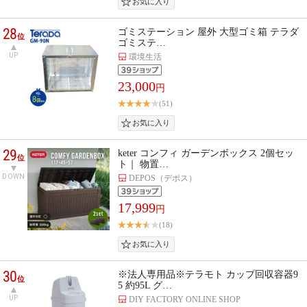
28
ゴミステーション 屋外 大型ゴミ箱 テラダ
位
ゴミステ…
UP
環境生活
23,000
円
(51)
29
keter コンフィ ガーデンボックス 2個セッ
位
ト｜ 物置…
DOWN
DEPOS（デポス）
17,999
円
(18)
30
※法人専用品※テラモト カップ回収容器9
位
5 約95L グ…
UP
DIY FACTORY ONLINE SHOP