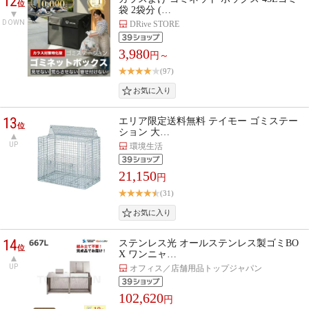
12
位
袋 2袋分 (…
DOWN
DRive STORE
3,980
円～
(97)
13
エリア限定送料無料 テイモー ゴミステー
位
ション 大…
UP
環境生活
21,150
円
(31)
14
ステンレス光 オールステンレス製ゴミBO
位
X ワンニャ…
UP
オフィス／店舗用品トップジャパン
102,620
円