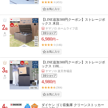
(451)
【LINE追加300円クーポン】ストレージボ
ックス 木目…
2
ヤマソロ ホームライフ店
位
UP
6,980
円～
(146)
【LINE追加300円クーポン】ストレージボ
ックス 118L…
3
ヤマソロ 楽天市場店
位
UP
4,980
円
(364)
4
ダイケン ゴミ収集庫 クリーンストッカー
位