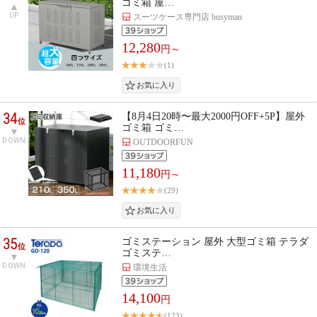
ゴミ箱 屋…
UP
スーツケース専門店 busyman
12,280
円～
(1)
34
【8月4日20時〜最大2000円OFF+5P】屋外
位
ゴミ箱 ゴミ…
DOWN
OUTDOORFUN
11,180
円～
(29)
35
ゴミステーション 屋外 大型ゴミ箱 テラダ
位
ゴミステ…
DOWN
環境生活
14,100
円
(123)