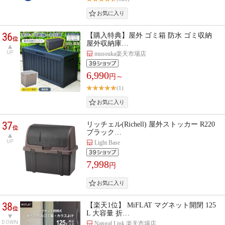
36
【購入特典】屋外 ゴミ箱 防水 ゴミ収納
位
屋外収納庫…
UP
musouka楽天市場店
6,990
円～
(1)
37
リッチェル(Richell) 屋外ストッカー R220
位
ブラック…
UP
Light Base
7,998
円
38
【楽天1位】 MiFLAT マグネット開閉 125
位
L 大容量 折…
DOWN
Natural Link 楽天市場店