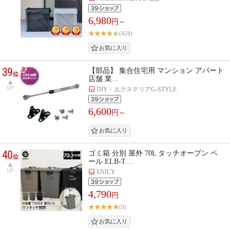
6,980
円～
(428)
39
【部品】 集合住宅用 マンション アパート
位
店舗 業…
UP
DIY・エクステリアG-STYLE
6,600
円～
40
ゴミ箱 分別 屋外 70L タッチオープン ペ
位
ール ELB-T…
UP
ENICY
4,790
円
(3)