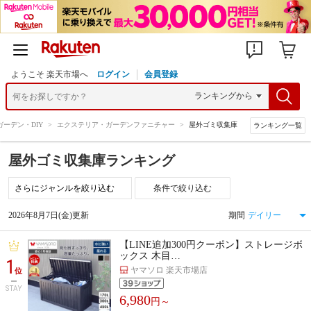
ようこそ 楽天市場へ
ログイン
会員登録
ガーデン・DIY
>
エクステリア・ガーデンファニチャー
>
屋外ゴミ収集庫
ランキング一覧
屋外ゴミ収集庫ランキング
条件で絞り込む
2026年8月7日(金)更新
期間
【LINE追加300円クーポン】ストレージボ
ックス 木目…
1
ヤマソロ 楽天市場店
位
STAY
6,980
円～