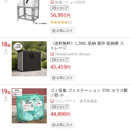
UP
快適バリューSHOP
56,991
円
(2)
18
《送料無料》1,200L 収納 屋外 収納庫 ス
位
トレージ …
UP
ShonanGardenCollection
45,419
円
19
ゴミ収集 ゴミステーション 370L カラス断
位
ノ助 小 …
UP
リビングート 楽天市場店
44,800
円