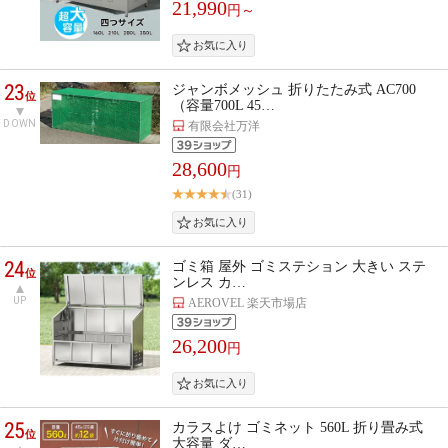
21,990
円～
23
ジャンボメッシュ 折りたたみ式 AC700
位
（容量700L 45…
DOWN
有限会社万洋
28,600
円
(31)
24
ゴミ箱 屋外 ゴミステション 大きい ステ
位
ンレス カ…
UP
AEROVEL 楽天市場店
26,200
円
25
カラスよけ ゴミネット 560L 折り畳み式
位
大容量 ダ…