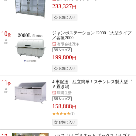
UP
233,327
円
10
ジャンボステーション J2000（大型タイプ
位
／容量2000…
UP
有限会社万洋
199,800
円
11
4t車配送 組立簡単！ステンレス製大型ゴ
位
ミ置き場 …
UP
環境生活
158,888
円
(1)
カラスよけ ゴミネット ボックス 45Lゴミ