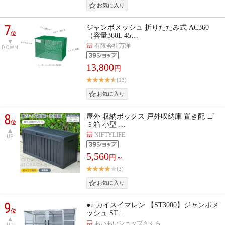
7
ジャンボメッシュ 折りたたみ式 AC360
位
（容量360L 45…
有限会社万洋
DOWN
13,800
円
(13)
8
屋外 収納ボックス 戸外収納庫 置き配 ゴ
位
ミ箱 小型 …
NIFTYLIFE
UP
5,560
円～
(3)
9
●u.カイスイマレン 【ST3000】ジャンボメ
位
ッシュ ST…
あいあいショップさくら