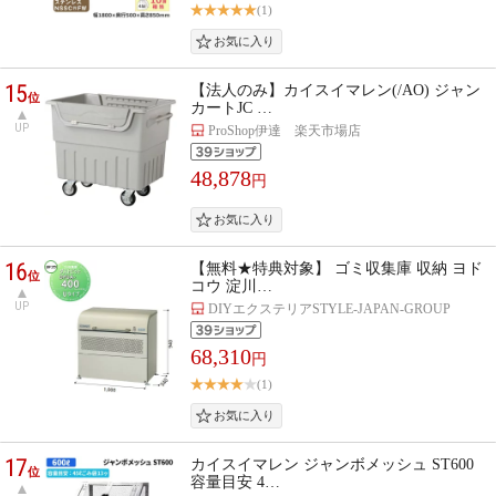
(1)
15
【法人のみ】カイスイマレン(/AO) ジャン
位
カートJC …
UP
ProShop伊達 楽天市場店
48,878
円
16
【無料★特典対象】 ゴミ収集庫 収納 ヨド
位
コウ 淀川…
UP
DIYエクステリアSTYLE-JAPAN-GROUP
68,310
円
(1)
17
カイスイマレン ジャンボメッシュ ST600
位
容量目安 4…