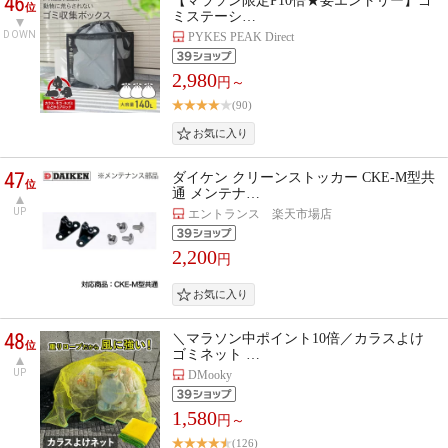
46
【マラソン限定P10倍★要エントリー】ゴ
位
ミステーシ…
DOWN
PYKES PEAK Direct
2,980
円～
(90)
47
ダイケン クリーンストッカー CKE-M型共
位
通 メンテナ…
UP
エントランス 楽天市場店
2,200
円
48
＼マラソン中ポイント10倍／カラスよけ
位
ゴミネット …
UP
DMooky
1,580
円～
(126)