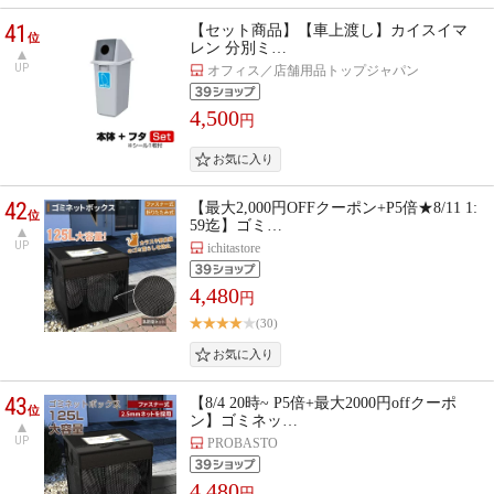
41
【セット商品】【車上渡し】カイスイマ
位
レン 分別ミ…
UP
オフィス／店舗用品トップジャパン
4,500
円
42
【最大2,000円OFFクーポン+P5倍★8/11 1:
位
59迄】ゴミ…
UP
ichitastore
4,480
円
(30)
43
【8/4 20時~ P5倍+最大2000円offクーポ
位
ン】ゴミネッ…
UP
PROBASTO
4,480
円