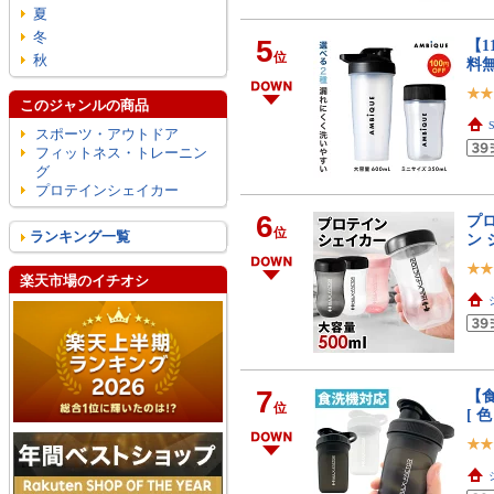
夏
冬
5
【1
位
秋
料無
このジャンルの商品
スポーツ・アウトドア
フィットネス・トレーニン
グ
プロテインシェイカー
6
プロ
位
ランキング一覧
ン 
楽天市場のイチオシ
7
【食
位
[ 