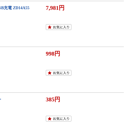
7,981円
充電 ZD14A55
998円
385円
ー