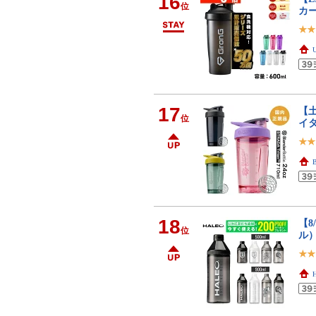
16
位
カー
17
【
位
イタ
18
【8
位
ル）