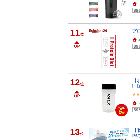
11
プ
位
12
【ポ
位
l 
13
【楽
位
PA