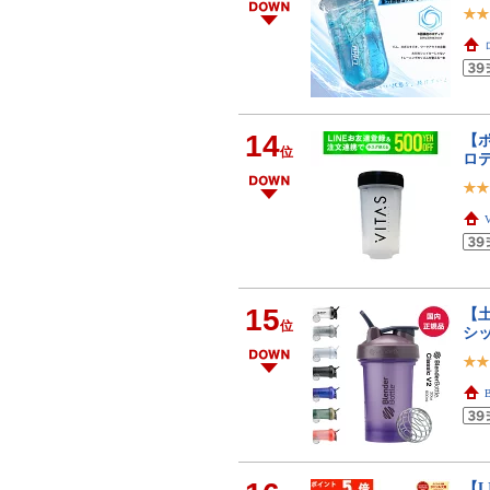
14
【ポ
位
ロテ
15
【
位
シッ
【L