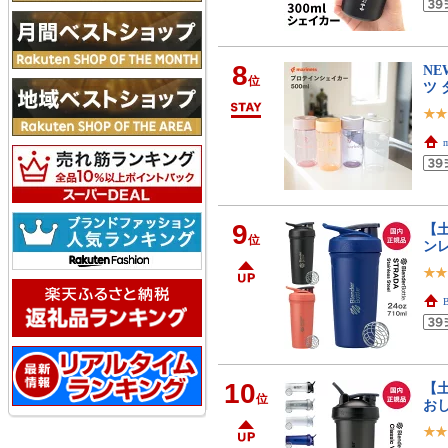
8
NE
位
ツ 
m
9
【
位
ンレ
10
【
位
おし