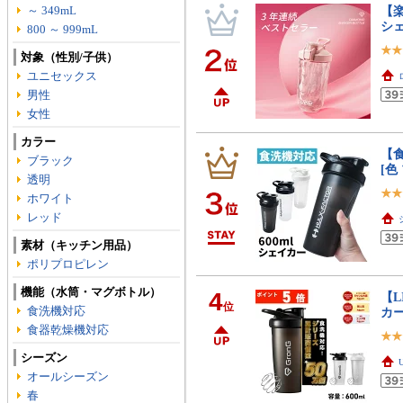
～ 349mL
【楽
シェ
800 ～ 999mL
対象（性別/子供）
ユニセックス
男性
女性
カラー
【食
ブラック
[色
透明
ホワイト
レッド
素材（キッチン用品）
ポリプロピレン
機能（水筒・マグボトル）
4
【L
位
食洗機対応
カー
食器乾燥機対応
シーズン
オールシーズン
春