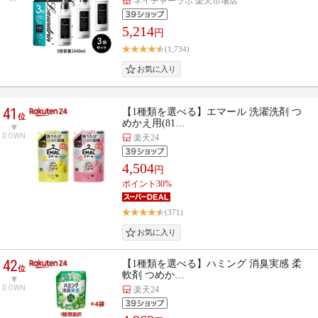
ネイチャーラボ 楽天市場店
5,214
円
(1,734)
41
【1種類を選べる】エマール 洗濯洗剤 つ
位
めかえ用(81…
DOWN
楽天24
4,504
円
ポイント30%
(371)
42
【1種類を選べる】ハミング 消臭実感 柔
位
軟剤 つめか…
DOWN
楽天24