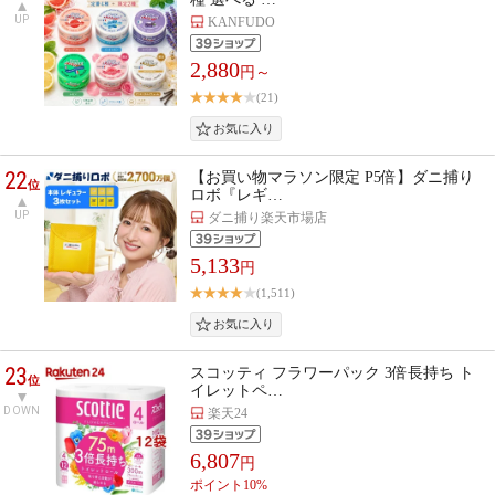
UP
KANFUDO
2,880
円～
(21)
22
【お買い物マラソン限定 P5倍】ダニ捕り
位
ロボ『レギ…
UP
ダニ捕り楽天市場店
5,133
円
(1,511)
23
スコッティ フラワーパック 3倍長持ち ト
位
イレットペ…
DOWN
楽天24
6,807
円
ポイント10%