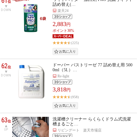
61
位
詰め替え(…
DOWN
楽天24
2,883
円
ポイント30%
(225)
62
ドーバー パストリーゼ 77 詰め替え用 500
位
0ml（5L）…
DOWN
Re-light
3,818
円
(958)
63
洗濯槽クリーナー らくらくドラム式洗濯
位
槽まるごと…
UP
リビングート 楽天市場店