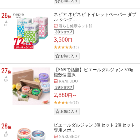
26
ネピア ネピネピ トイレットペーパー ダブ
位
ル シング…
UP
暮らし健康ネット館
3,500
円
(13)
27
【SNSで話題】ピエールダルジャン 300g
位
複数個選択…
UP
KANFUDO
2,880
円～
(65)
28
ピエールダルジャン 3個セット 2個セット
位
専用スポ…
UP
NARUSHOP