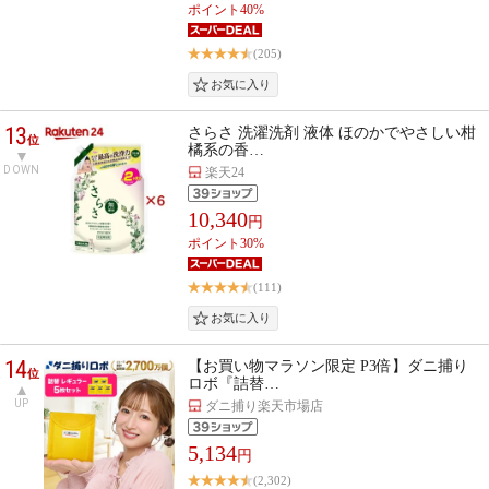
ポイント40%
(205)
13
さらさ 洗濯洗剤 液体 ほのかでやさしい柑
位
橘系の香…
DOWN
楽天24
10,340
円
ポイント30%
(111)
14
【お買い物マラソン限定 P3倍】ダニ捕り
位
ロボ『詰替…
UP
ダニ捕り楽天市場店
5,134
円
(2,302)