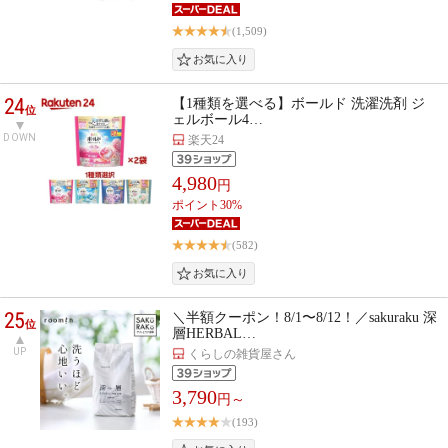
(1,509)
24
【1種類を選べる】ボールド 洗濯洗剤 ジ
位
ェルボール4…
DOWN
楽天24
4,980
円
ポイント30%
(582)
25
＼半額クーポン！8/1〜8/12！／sakuraku 深
位
層HERBAL…
UP
くらしの雑貨屋さん
3,790
円～
(193)