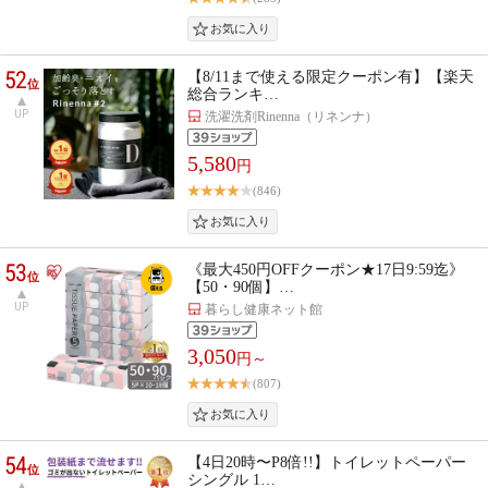
52
【8/11まで使える限定クーポン有】【楽天
位
総合ランキ…
UP
洗濯洗剤Rinenna（リネンナ）
5,580
円
(846)
53
《最大450円OFFクーポン★17日9:59迄》
位
【50・90個】…
UP
暮らし健康ネット館
3,050
円～
(807)
54
【4日20時〜P8倍!!】トイレットペーパー
位
シングル 1…