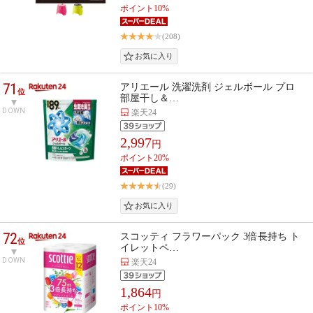
ポイント10%
(208)
71
アリエール 洗濯洗剤 ジェルボール プロ
位
部屋干し＆…
DOWN
楽天24
2,997
円
ポイント20%
(29)
72
スコッティ フラワーパック 3倍長持ち ト
位
イレットペ…
DOWN
楽天24
1,864
円
ポイント10%