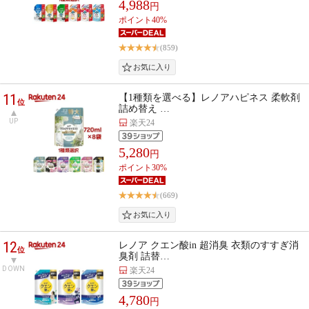
4,988
円
ポイント40%
(859)
11
【1種類を選べる】レノアハピネス 柔軟剤
位
詰め替え …
UP
楽天24
5,280
円
ポイント30%
(669)
12
レノア クエン酸in 超消臭 衣類のすすぎ消
位
臭剤 詰替…
DOWN
楽天24
4,780
円