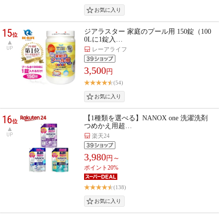
15
ジアラスター 家庭のプール用 150錠（100
位
0Lに1錠入…
UP
レーアライフ
3,500
円
(54)
16
【1種類を選べる】NANOX one 洗濯洗剤
位
つめかえ用超…
UP
楽天24
3,980
円～
ポイント20%
(138)