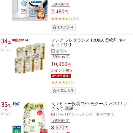
2,480
円
(3,794)
34
フレア フレグランス IROKA 柔軟剤 ネイ
位
キッドリリ…
DOWN
楽天24
10,960
円
ポイント40%
(285)
35
＼レビュー投稿で500円クーポンGET！／
位
さらさ 洗濯…
DOWN
ひかりTVショッピング 楽天市場店
8,670
円