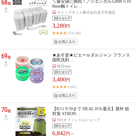
68
＼最安値に挑戦！／☆エシカル12RW☆10
位
8mm幅トイレ…
UP
カミングネット株式会社楽天市場店
3,280
円
(3,344)
69
★あす楽★ピエールダルジャン フランス
位
国民洗剤 …
UP
韓日mart
3,400
円
(63)
70
【8/11 9:59まで DEAL10％還元】屋外 蚊
位
対策 STRON…
UP
SESオフィシャルショップ
6,842
円～