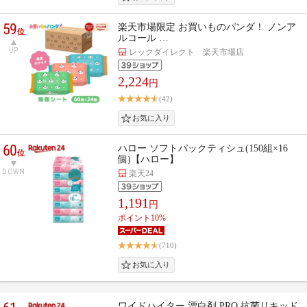
59
楽天市場限定 お買いものパンダ！ ノンア
位
ルコール …
UP
レックダイレクト 楽天市場店
2,224
円
(42)
60
ハロー ソフトパックティシュ(150組×16
位
個)【ハロー】
DOWN
楽天24
1,191
円
ポイント10%
(710)
ワイドハイター 漂白剤 PRO 抗菌リキッド