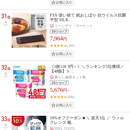
31
FSX 使い捨て 紙おしぼり 抗ウイルス抗菌
位
平型 SILK…
UP
イーシザイ・マーケット
7,964
円
(394)
32
《1個118.3円～》＼ランキング1位獲得／
位
【48個】ト…
UP
暮らし健康ネット館
5,676
円～
(896)
33
10%オフクーポン★＼ 楽天1位 ／ ウィル
位
クレンズ 靴…
UP
WILL CLENS