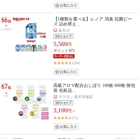
66
【1種類を選べる】レノア 消臭 抗菌ビー
位
ズ 詰め替え…
DOWN
楽天24
5,560
円
ポイント30%
(294)
67
高級アロマ配合おしぼり 100枚 600枚 個包
位
装 化粧品…
UP
マツヨシ 楽天市場店
3,100
円～
(71)