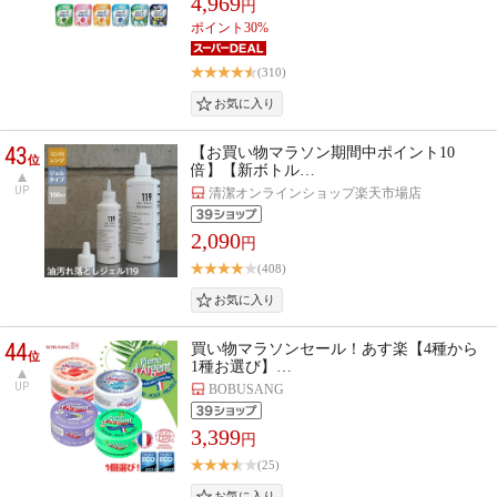
4,969
円
ポイント30%
(310)
43
【お買い物マラソン期間中ポイント10
位
倍】【新ボトル…
UP
清潔オンラインショップ楽天市場店
2,090
円
(408)
44
買い物マラソンセール！あす楽【4種から
位
1種お選び】…
UP
BOBUSANG
3,399
円
(25)