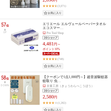
円
(3,071)
57
エリエール エルヴェールペーパータオル
位
エコスマー…
UP
Pro Tool Shop
4,481
円～
ポイント10%
(748)
58
【クーポンで1点1,000円～】超音波駆蚊器
位
蚊取り 虫…
DOWN
京童工房（きょうわらべこうぼう）
2,580
円
(1,282)