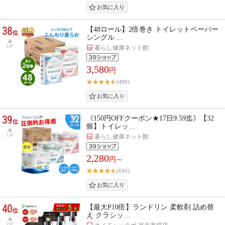
38
【48ロール】2倍巻き トイレットペーパー
位
シングル …
UP
暮らし健康ネット館
3,580
円
(499)
39
《150円OFFクーポン★17日9:59迄》【32
位
個】トイレッ…
UP
暮らし健康ネット館
2,280
円～
(694)
40
【最大P10倍】ランドリン 柔軟剤 詰め替
位
え クラシッ…
UP