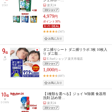
ジェルボー…
楽天24
STAY
4,979
円
ポイント30%
(567)
9
ダニ捕りシート ダニ捕リラボ 3枚 10枚入
位
り ダニ取…
E-Surfショップ 楽天市場店
UP
1,000
円～
(687)
10
【1種類を選べる】ジョイ W除菌 食器用
位
洗剤 詰め替…
DOWN
楽天24