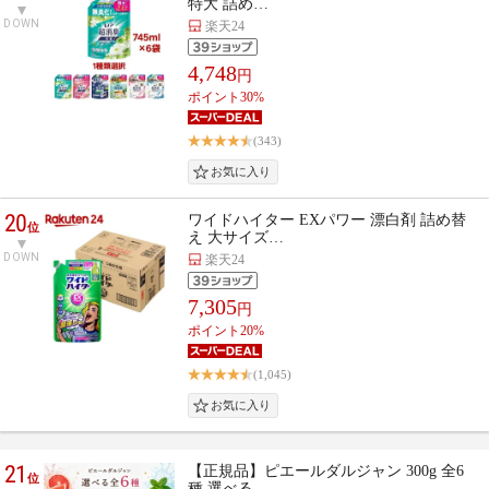
特大 詰め…
DOWN
楽天24
4,748
円
ポイント30%
(343)
20
ワイドハイター EXパワー 漂白剤 詰め替
位
え 大サイズ…
DOWN
楽天24
7,305
円
ポイント20%
(1,045)
21
【正規品】ピエールダルジャン 300g 全6
位
種 選べる …