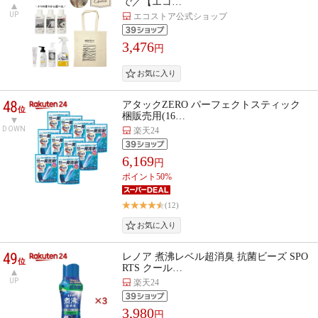
で／【エコ…
UP
エコストア公式ショップ
3,476
円
48
アタックZERO パーフェクトスティック
位
梱販売用(16…
DOWN
楽天24
6,169
円
ポイント50%
(12)
49
レノア 煮沸レベル超消臭 抗菌ビーズ SPO
位
RTS クール…
UP
楽天24
3,980
円