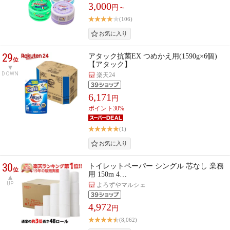
3,000
円～
(106)
29
アタック抗菌EX つめかえ用(1590g×6個)
位
【アタック】
DOWN
楽天24
6,171
円
ポイント30%
(1)
30
トイレットペーパー シングル 芯なし 業務
位
用 150m 4…
UP
よろずやマルシェ
4,972
円
(8,062)