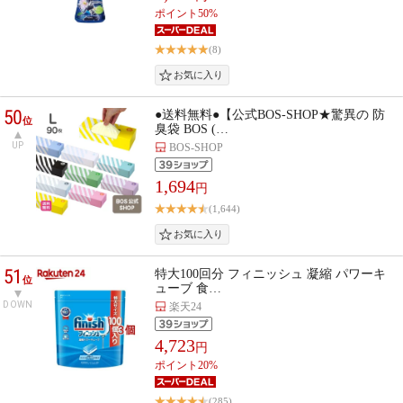
ポイント50%
(8)
50
●送料無料●【公式BOS-SHOP★驚異の 防
位
臭袋 BOS (…
UP
BOS-SHOP
1,694
円
(1,644)
51
特大100回分 フィニッシュ 凝縮 パワーキ
位
ューブ 食…
DOWN
楽天24
4,723
円
ポイント20%
(285)