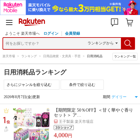
ようこそ 楽天市場へ
ログイン
会員登録
楽天市場
>
ランキング
>
日用品雑貨・文房具・手芸
>
日用消耗品
ランキング一覧
日用消耗品ランキング
条件で絞り込む
2026年8月7日(金)更新
期間
【期間限定 50％OFF】＜甘く華やぐ香り
セット＞ ア…
1
王子製薬 楽天市場店
位
UP
4,000
円