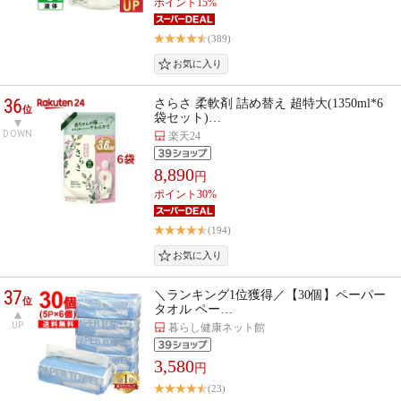
ポイント15%
(389)
36
さらさ 柔軟剤 詰め替え 超特大(1350ml*6
位
袋セット)…
DOWN
楽天24
8,890
円
ポイント30%
(194)
37
＼ランキング1位獲得／【30個】ペーパー
位
タオル ペー…
UP
暮らし健康ネット館
3,580
円
(23)