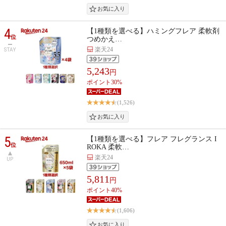
4
【1種類を選べる】ハミングフレア 柔軟剤
位
つめかえ…
楽天24
STAY
5,243
円
ポイント30%
(1,526)
5
【1種類を選べる】フレア フレグランス I
位
ROKA 柔軟…
楽天24
UP
5,811
円
ポイント40%
(1,606)