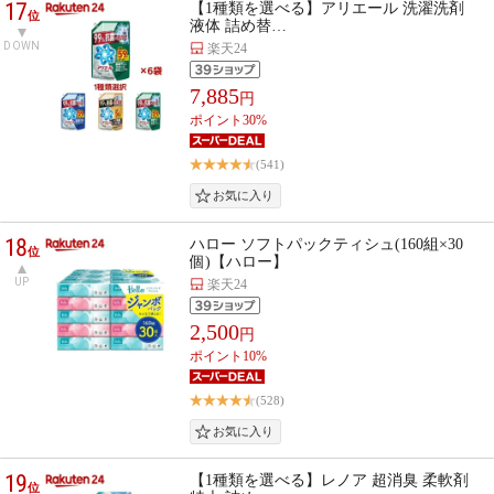
17
【1種類を選べる】アリエール 洗濯洗剤
位
液体 詰め替…
DOWN
楽天24
7,885
円
ポイント30%
(541)
18
ハロー ソフトパックティシュ(160組×30
位
個)【ハロー】
UP
楽天24
2,500
円
ポイント10%
(528)
19
【1種類を選べる】レノア 超消臭 柔軟剤
位