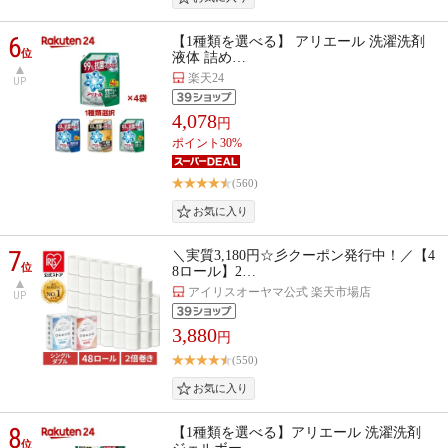
6
【1種類を選べる】 アリエール 洗濯洗剤
位
液体 詰め…
楽天24
UP
4,078
円
ポイント30%
(560)
7
＼実質3,180円☆彡クーポン発行中！／【4
位
8ロール】2…
アイリスオーヤマ公式 楽天市場店
UP
3,880
円
(550)
8
【1種類を選べる】アリエール 洗濯洗剤
位