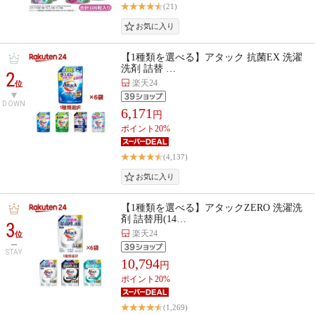
(21)
【1種類を選べる】アタック 抗菌EX 洗濯
洗剤 詰替 …
2
楽天24
位
DOWN
6,171
円
ポイント20%
(4,137)
【1種類を選べる】アタックZERO 洗濯洗
剤 詰替用(14…
3
楽天24
位
STAY
10,794
円
ポイント20%
(1,269)