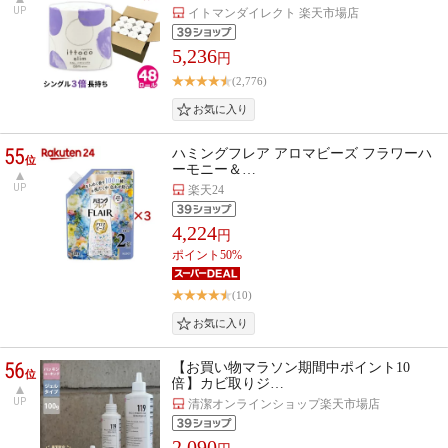
UP
イトマンダイレクト 楽天市場店
5,236
円
(2,776)
55
ハミングフレア アロマビーズ フラワーハ
位
ーモニー＆…
UP
楽天24
4,224
円
ポイント50%
(10)
56
【お買い物マラソン期間中ポイント10
位
倍】カビ取りジ…
UP
清潔オンラインショップ楽天市場店
2,090