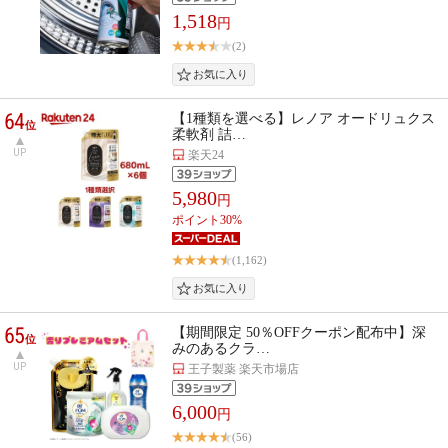
1,518
円
(2)
64
【1種類を選べる】レノア オードリュクス
位
柔軟剤 詰…
UP
楽天24
5,980
円
ポイント30%
(1,162)
65
【期間限定 50％OFFクーポン配布中】深
位
みのあるクラ…
UP
王子製薬 楽天市場店
6,000
円
(56)