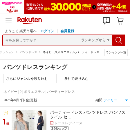
ようこそ 楽天市場へ
ログイン
会員登録
ァッション
>
パンツドレス
>
ネイビー,9,ポリエステル,パーティードレス
ランキング一覧
パンツドレスランキング
条件で絞り込む
ネイビー | 9 | ポリエステル | パーティードレス
2026年8月7日(金)更新
期間
パーティードレス パンツドレス パンツス
タイル セ…
1
レースレディース
位