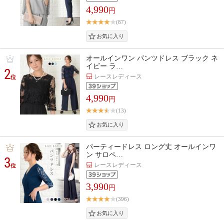
4,990
円
(87)
オールインワン パンツドレス ブラック ネ
イビー ラ…
2
レースレディース
位
4,990
円
(13)
パーティードレス ロング丈 オールインワ
ン サロペ…
3
レースレディース
位
3,990
円
(396)