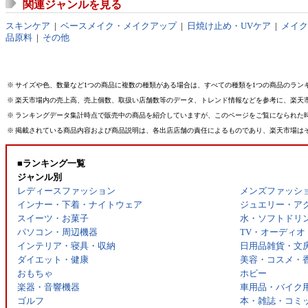
関連ジャンルを見る
スキンケア
|
ベースメイク・メイクアップ
|
日焼け止め・UVケア
|
メイク
品原料
|
その他
※
サイズや色、数量など1つの商品に複数の種類がある場合は、すべての種類を1つの商品のラン
※
楽天市場内の売上高、売上個数、取扱い店舗数等のデータ、トレンド情報などを参考に、楽天
※
ランキングデータ集計時点で販売中の商品を紹介していますが、このページをご覧になられた
※
掲載されている商品内容および商品説明は、各出店店舗の責任によるものであり、楽天市場は
■ランキング一覧
ジャンル別
レディースファッション
メンズファッシ
インナー・下着・ナイトウェア
ジュエリー・ア
スイーツ・お菓子
水・ソフトドリ
パソコン・周辺機器
TV・オーディオ
インテリア・寝具・収納
日用品雑貨・文
ダイエット・健康
美容・コスメ・
おもちゃ
ホビー
楽器・音響機器
車用品・バイク
ゴルフ
本・雑誌・コミ