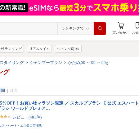
ランキングで
買い物かご
お知
女性ランキング
リアルタイム
ジャンル別1位
スタイリング
>
シャンプーブラシ
>
かため,50 ～ 99,～ 99g
ング
週間
|
月間
25%OFF！お買い物マラソン限定 ／ スカルプブラシ 【 公式 エスハート
ブラシ ワールドプレミア…
レビュー(481件)
エス・ハート・エス楽天市場店