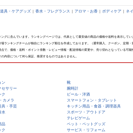
道具・ケアグッズ
|
香水・フレグランス
|
アロマ・お香
|
ボディケア
|
ネ
キングに含んでいます。ランキングページでは、代表として最安値の商品の価格や送料を表示してい
市場ランキングチームが独自にランキング順位を作成しております。（通常購入、クーポン、定期・
時点で、価格・送料・ポイント倍数・レビュー情報・配送情報の変更や、売り切れとなっている可能
その内容について何ら保証、推奨するものではありません。
ョン
靴
クセサリー
腕時計
ンク
ビール・洋酒
・カメラ
スマートフォン・タブレット
房具・手芸
キッチン用品・食器・調理器具
香水
スポーツ・アウトドア
テレビゲーム
用品
ペット・ペットグッズ
ック
サービス・リフォーム