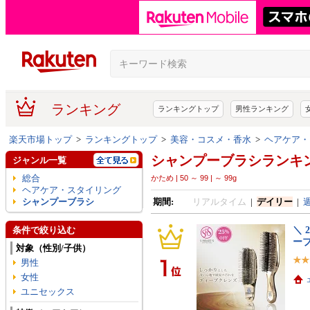
ランキング
ランキングトップ
男性ランキング
楽天市場トップ
>
ランキングトップ
>
美容・コスメ・香水
>
ヘアケア・
シャンプーブラシランキ
ジャンル一覧
総合
かため | 50 ～ 99 | ～ 99g
ヘアケア・スタイリング
シャンプーブラシ
期間:
リアルタイム
|
デイリー
|
＼ 
条件で絞り込む
ー
対象（性別/子供）
男性
女性
ユニセックス