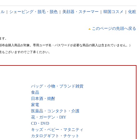
イル
|
シェービング・脱毛・脱色
|
美顔器・スチーマー
|
韓国コスメ
|
化粧
このページの先頭へ戻る
ます。
頒布会購入商品が対象。専用ユーザ名・パスワードが必要な商品の購入は含まれていません。）
性もございますのでご了承ください。
バッグ・小物・ブランド雑貨
食品
日本酒・焼酎
家電
医薬品・コンタクト・介護
花・ガーデン・DIY
CD・DVD
キッズ・ベビー・マタニティ
カタログギフト・チケット