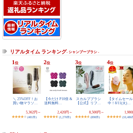
リアルタイム ランキング
- シャンプーブラシ -
1
2
3
4
位
位
位
位
＼ 25%OFF！お
【今だけ P10倍 &
スカルプブラシ
【タイムセール
買い物マラソ…
送料無料…
【公式】リフ…
中！8/11(火)…
5,362円～
2,420円～
8,500円～
1,98
(481件)
(1,270件)
(898件)
(10,486