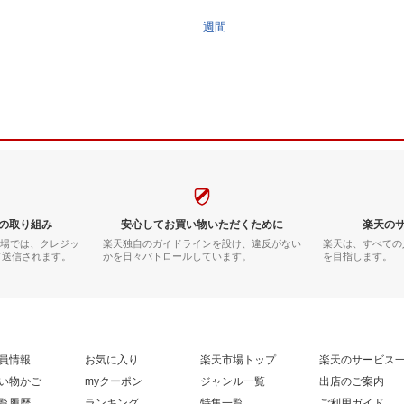
週間
の取り組み
安心してお買い物いただくために
楽天の
市場では、クレジッ
楽天独自のガイドラインを設け、違反がない
楽天は、すべての
て送信されます。
かを日々パトロールしています。
を目指します。
員情報
お気に入り
楽天市場トップ
楽天のサービス
い物かご
myクーポン
ジャンル一覧
出店のご案内
覧履歴
ランキング
特集一覧
ご利用ガイド