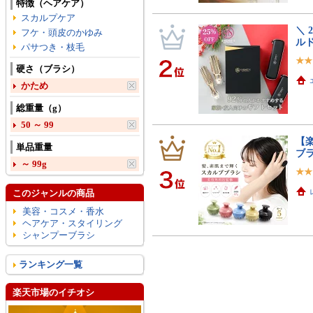
特徴（ヘアケア）
スカルプケア
＼ 
フケ・頭皮のかゆみ
ルド
パサつき・枝毛
硬さ（ブラシ）
かため
総重量（g）
50 ～ 99
【
単品重量
ブ
～ 99g
このジャンルの商品
美容・コスメ・香水
ヘアケア・スタイリング
シャンプーブラシ
ランキング一覧
楽天市場のイチオシ