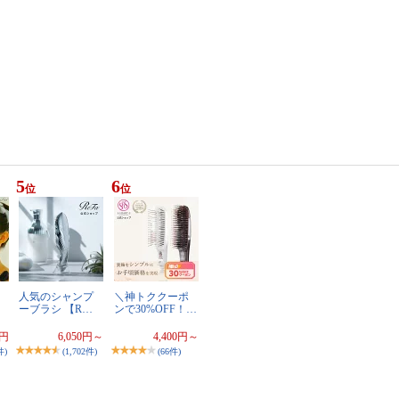
5
6
位
位
人気のシャンプ
＼神トククーポ
ーブラシ 【R…
ンで30%OFF！…
0円
6,050円～
4,400円～
件)
(1,702件)
(66件)