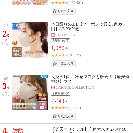
(167,602)
本日限りSALE【クーポンで最安1点99
円】8/8 23:59迄…
2
CICI BELLA
位
DOWN
1,980
円
(35,621)
＼楽天1位／ 冷感マスクも販売！【最安値
挑戦】マス…
3
GARAGE COLLECTION
位
STAY
275
円～
(12,277)
4
【楽天オリジナル】立体マスク 270枚 90
位