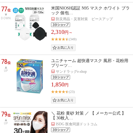
77
米国NIOSH認証 N95 マスク ホワイト ブラ
位
ック 個包…
DOWN
防災用品・災害対策 ピースアップ
2,310
円～
(349)
78
ユニチャーム 超快適マスク 風邪・花粉用
位
プリーツ…
UP
サンドラッグe-shop
1,850
円
(23)
79
＼ 花粉 黄砂 対策 ／ 【 メーカー公式 】
位
【 30枚入…
UP
ISDG 医食同源ドットコム