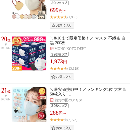
699
円～
(1,936)
20
＼8/10まで限定価格！／ マスク 不織布 白
位
黒 200枚…
DOWN
MONO KOTO DEPT.
1,973
円
(13,829)
21
＼最安値挑戦中！／ランキング1位 大容量
位
50枚入り …
DOWN
雑貨の国のアリス
288
円～
(2,778)