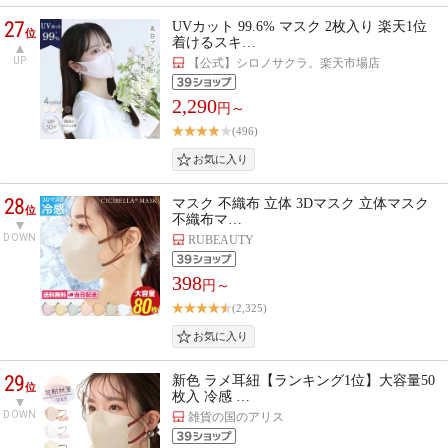
27
UVカット 99.6% マスク 2枚入り 楽天1位
位
着けるスキ…
UP
【公式】シロノサクラ。楽天市場店
2,290
円～
(496)
28
マスク 不織布 立体 3Dマスク 立体マスク
位
不織布マ…
DOWN
RUBEAUTY
398
円～
(2,325)
29
新色 ラメ耳紐【ランキング1位】大容量50
位
枚入 冷感 …
DOWN
雑貨の国のアリス