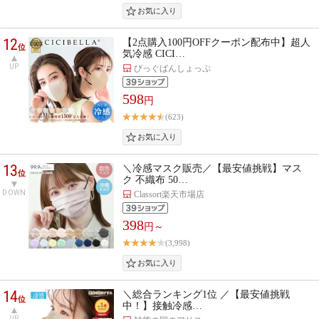
12
【2点購入100円OFFクーポン配布中】超人
位
気冷感 CICI…
UP
びっぐばんしょっぷ
598
円
(623)
13
＼冷感マスク販売／【最安値挑戦】マス
位
ク 不織布 50…
DOWN
Classort楽天市場店
398
円～
(3,998)
14
＼総合ランキング1位 ／【最安値挑戦
位
中！】接触冷感…
UP