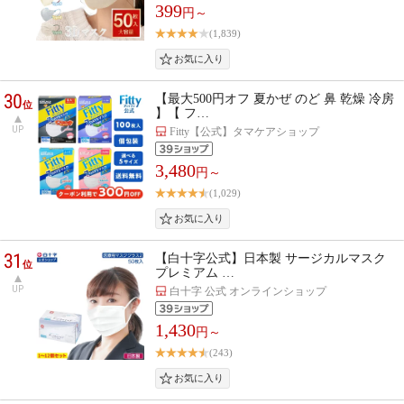
399
円～
(1,839)
30
【最大500円オフ 夏かぜ のど 鼻 乾燥 冷房
位
】【 フ…
UP
Fitty【公式】タマケアショップ
3,480
円～
(1,029)
31
【白十字公式】日本製 サージカルマスク
位
プレミアム …
UP
白十字 公式 オンラインショップ
1,430
円～
(243)