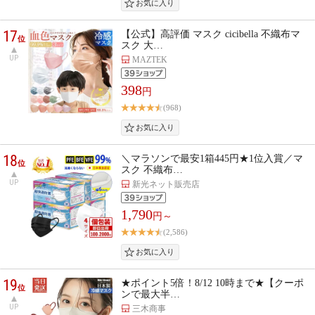
17
【公式】高評価 マスク cicibella 不織布マ
位
スク 大…
UP
MAZTEK
398
円
(968)
18
＼マラソンで最安1箱445円★1位入賞／マ
位
スク 不織布…
UP
新光ネット販売店
1,790
円～
(2,586)
19
★ポイント5倍！8/12 10時まで★【クーポ
位
ンで最大半…
UP
三木商事