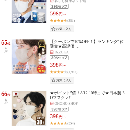
UP
暮らし健康ネット館
598
円～
(351)
65
【クーポンで10%OFF！】ランキング1位
位
受賞★高評価 …
UP
Dr.ZOKA
398
円～
(1,982)
66
★ポイント5倍！8/12 10時まで★日本製 3
位
Dマスク バ…
UP
OHOHO SHOP
398
円～
(554)