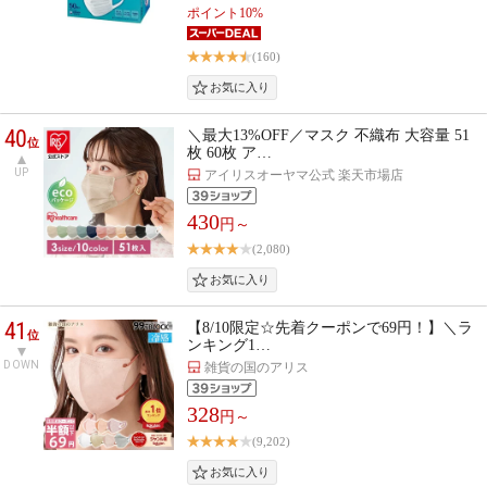
ポイント10%
(160)
40
＼最大13%OFF／マスク 不織布 大容量 51
位
枚 60枚 ア…
UP
アイリスオーヤマ公式 楽天市場店
430
円～
(2,080)
41
【8/10限定☆先着クーポンで69円！】＼ラ
位
ンキング1…
DOWN
雑貨の国のアリス
328
円～
(9,202)