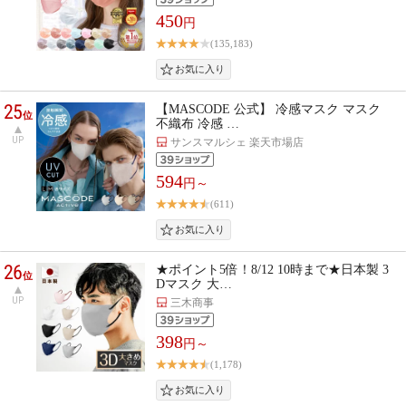
450
円
(135,183)
25
【MASCODE 公式】 冷感マスク マスク
位
不織布 冷感 …
UP
サンスマルシェ 楽天市場店
594
円～
(611)
26
★ポイント5倍！8/12 10時まで★日本製 3
位
Dマスク 大…
UP
三木商事
398
円～
(1,178)