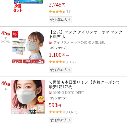
2,745
円
(52)
45
【公式】マスク アイリスオーヤマ マスク
位
不織布 大…
DOWN
アイリスオーヤマ公式 楽天市場店
1,100
円～
(1,477)
46
＼再販★本日限り！／【先着クーポンで
位
最安1箱176円…
UP
MONO KOTO DEPT.
598
円
(14,657)