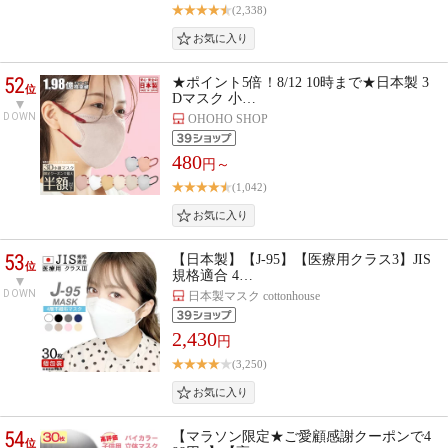
(2,338)
52
★ポイント5倍！8/12 10時まで★日本製 3
位
Dマスク 小…
DOWN
OHOHO SHOP
480
円～
(1,042)
53
【日本製】【J-95】【医療用クラス3】JIS
位
規格適合 4…
DOWN
日本製マスク cottonhouse
2,430
円
(3,250)
54
【マラソン限定★ご愛顧感謝クーポンで4
位