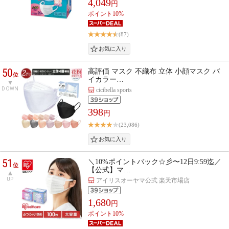
4,049
円
ポイント10%
(87)
50
高評価 マスク 不織布 立体 小顔マスク バ
位
イカラー…
DOWN
cicibella sports
398
円
(23,086)
51
＼10%ポイントバック☆彡〜12日9:59迄／
位
【公式】マ…
UP
アイリスオーヤマ公式 楽天市場店
1,680
円
ポイント10%