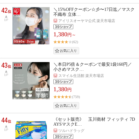
42
＼15%OFFクーポン☆彡〜17日迄／マスク
位
不織布 立体…
UP
アイリスオーヤマ公式 楽天市場店
1,380
円～
(62)
43
＼本日P5倍＆クーポンで最安1袋160円／
位
小さめマスク…
UP
スマイル生活館 楽天市場店
1,380
円
(759)
44
《セット販売》 玉川衛材 フィッティ 7D
位
AYSマスクE…
UP
ツルハドラッグ