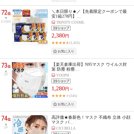
72
＼本日限り★／【先着限定クーポンで最
位
安1箱278円】…
DOWN
TRINITY COSME.
2,380
円
(1,455)
73
【楽天倉庫出荷】N95マスク ウイルス対
位
策 防塵 粉塵…
UP
VOOPH
1,280
円～
(545)
74
高評価★春新色！マスク 不織布 立体 小顔
位
マスク バ…
UP
CICI BELLA