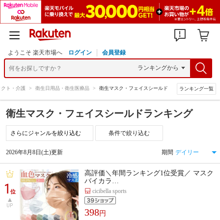
ようこそ 楽天市場へ
ログイン
会員登録
タクト・介護
>
衛生日用品・衛生医療品
>
衛生マスク・フェイスシールド
ランキング一覧
衛生マスク・フェイスシールドランキング
条件で絞り込む
2026年8月8日(土)更新
期間
高評価＼年間ランキング1位受賞／ マスク
バイカラ…
1
cicibella sports
位
UP
398
円