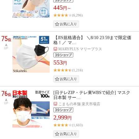
445
円～
(6,296)
75
【JIS規格適合】 ＼8/10 23:59まで限定価
位
格！／ マ…
UP
MARYPLUS マリープラス
553
円
(1,216)
76
[日テレZIP・テレ東WBSで紹介] マスク
位
日本製 サー…
UP
こまもの本舗 楽天市場店
2,999
円
(1,603)