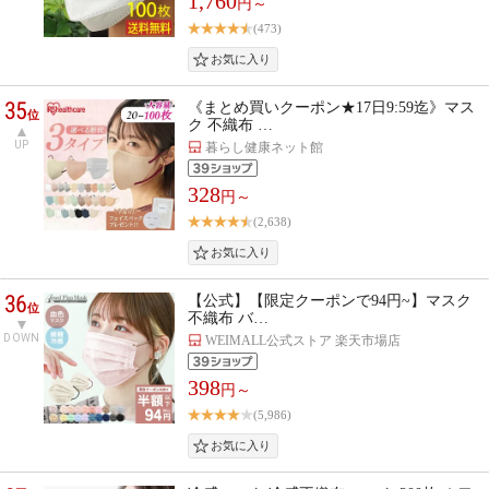
1,760
円～
(473)
35
《まとめ買いクーポン★17日9:59迄》マス
位
ク 不織布 …
UP
暮らし健康ネット館
328
円～
(2,638)
36
【公式】【限定クーポンで94円~】マスク
位
不織布 バ…
DOWN
WEIMALL公式ストア 楽天市場店
398
円～
(5,986)