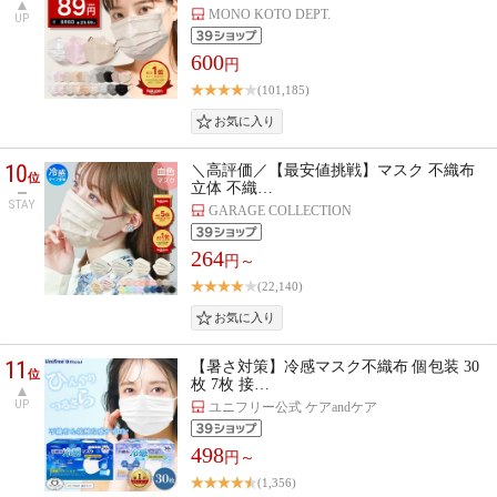
MONO KOTO DEPT.
UP
600
円
(101,185)
10
＼高評価／【最安値挑戦】マスク 不織布
位
立体 不織…
STAY
GARAGE COLLECTION
264
円～
(22,140)
11
【暑さ対策】冷感マスク不織布 個包装 30
位
枚 7枚 接…
UP
ユニフリー公式 ケアandケア
498
円～
(1,356)