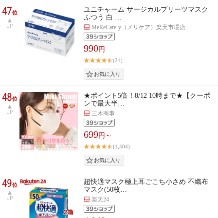
47
ユニチャーム サージカルプリーツマスク
位
ふつう 白 …
UP
MeReCare-y（メリケア）楽天市場店
990
円
(21)
48
★ポイント5倍！8/12 10時まで★【クーポ
位
ンで最大半…
UP
三木商事
699
円～
(1,404)
49
超快適マスク極上耳ごこち小さめ 不織布
位
マスク(50枚…
UP
楽天24