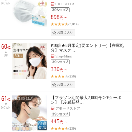
DOWN
CICI BELLA
898
円～
(3,814)
60
P10倍★8月限定(要エントリー)【在庫処
位
分】マスク …
UP
Shop-Mirai
330
円～
(256)
61
【マラソン期間最大2,000円OFFクーポ
位
ン】【冷感新登…
DOWN
アモーサストア
445
円～
(239)