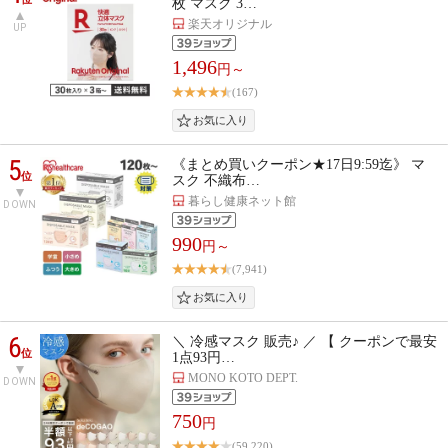
枚 マスク 3…
楽天オリジナル
UP
1,496
円～
(167)
5
《まとめ買いクーポン★17日9:59迄》 マ
位
スク 不織布…
暮らし健康ネット館
DOWN
990
円～
(7,941)
6
＼ 冷感マスク 販売♪ ／ 【 クーポンで最安
位
1点93円…
MONO KOTO DEPT.
DOWN
750
円
(59,220)