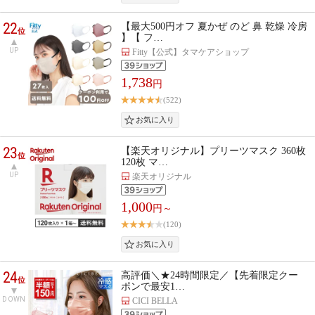
22
【最大500円オフ 夏かぜ のど 鼻 乾燥 冷房
位
】【 フ…
UP
Fitty【公式】タマケアショップ
1,738
円
(522)
23
【楽天オリジナル】プリーツマスク 360枚
位
120枚 マ…
UP
楽天オリジナル
1,000
円～
(120)
24
高評価＼★24時間限定／【先着限定クー
位
ポンで最安1…
DOWN
CICI BELLA