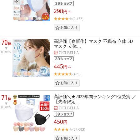
298
円～
(2,472)
70
高評価【春新作】マスク 不織布 立体 5D
位
マスク 立体…
DOWN
CICI BELLA
445
円～
(489)
71
高評価＼★2022年間ランキング1位受賞!／
位
【先着限定…
DOWN
CICI BELLA
450
円
(67,083)