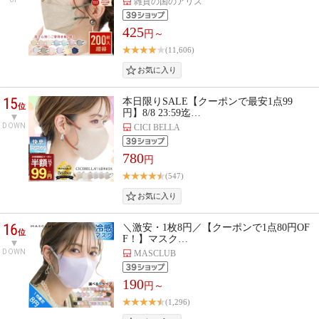
雑貨の国のアリス
425
円～
(11,606)
15
本日限りSALE【クーポンで最安1点99
位
円】8/8 23:59迄…
DOWN
CICI BELLA
780
円
(547)
16
＼激安・1枚8円／【クーポンで1点80円OF
位
F！】マスク…
DOWN
MASCLUB
190
円～
(1,296)