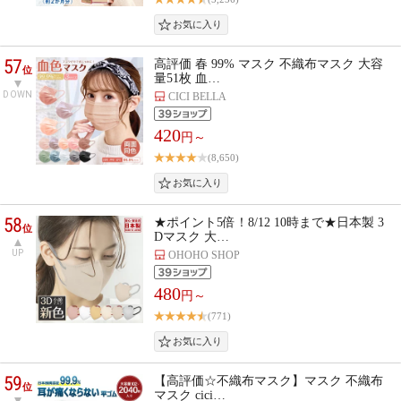
57
高評価 春 99% マスク 不織布マスク 大容
位
量51枚 血…
DOWN
CICI BELLA
420
円～
(8,650)
58
★ポイント5倍！8/12 10時まで★日本製 3
位
Dマスク 大…
UP
OHOHO SHOP
480
円～
(771)
59
【高評価☆不織布マスク】マスク 不織布
位
マスク cici…