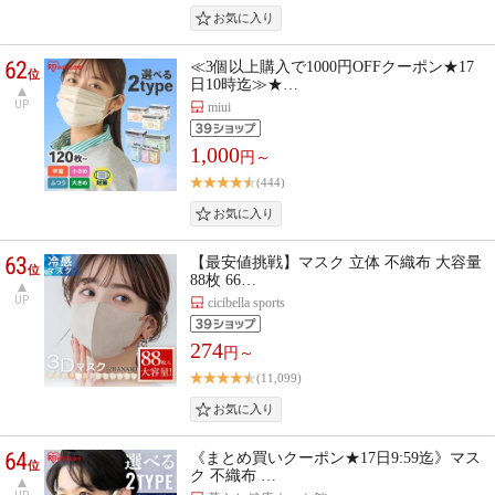
62
≪3個以上購入で1000円OFFクーポン★17
位
日10時迄≫★…
UP
miui
1,000
円～
(444)
63
【最安値挑戦】マスク 立体 不織布 大容量
位
88枚 66…
UP
cicibella sports
274
円～
(11,099)
64
《まとめ買いクーポン★17日9:59迄》マス
位
ク 不織布 …