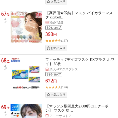
67
【高評価★即納】マスク バイカラーマス
位
ク cicibell…
UP
HANAMI
398
円
(137)
68
フィッティ 7デイズマスク EXプラス ホワ
位
イト 60枚…
UP
楽天24エクスプレス
672
円
(126)
69
【マラソン期間最大2,000円OFFクーポ
位
ン】 マスク 冷…
UP
アモーサストア