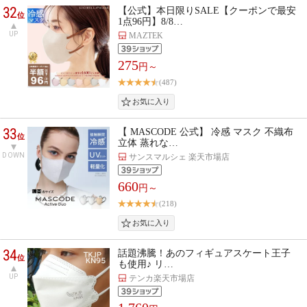
32
【公式】本日限りSALE【クーポンで最安
位
1点96円】8/8…
UP
MAZTEK
275
円～
(487)
33
【 MASCODE 公式】 冷感 マスク 不織布
位
立体 蒸れな…
DOWN
サンスマルシェ 楽天市場店
660
円～
(218)
34
話題沸騰！あのフィギュアスケート王子
位
も使用♪ リ…
UP
テンカ楽天市場店