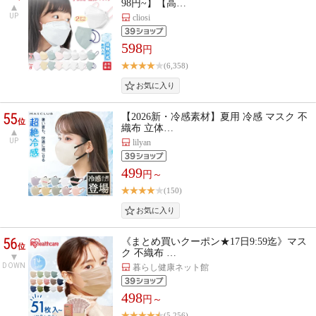
98円~】【高…
UP
cliosi
598
円
(6,358)
55
【2026新・冷感素材】夏用 冷感 マスク 不
位
織布 立体…
UP
lilyan
499
円～
(150)
56
《まとめ買いクーポン★17日9:59迄》マス
位
ク 不織布 …
DOWN
暮らし健康ネット館
498
円～
(5,256)