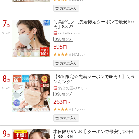
7
＼高評価／【先着限定クーポンで最安100
位
円】8/8 23:…
cicibella sports
STAY
595
円
(47,135)
8
【8/10限定☆先着クーポンで66円！】＼ラ
位
ンキング1…
雑貨の国のアリス
STAY
263
円～
(11,799)
9
本日限りSALE【 クーポンで最安1点89円
位
】8/8 23:59…