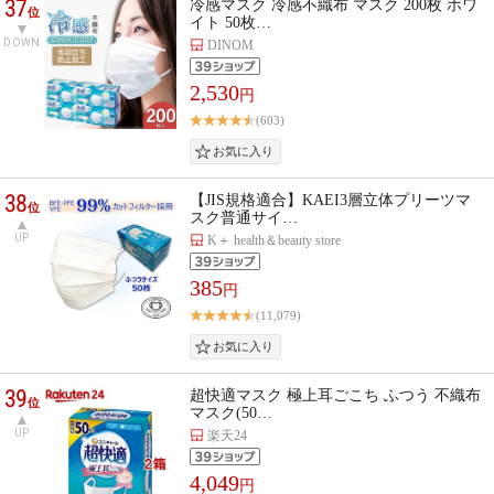
37
冷感マスク 冷感不織布 マスク 200枚 ホワ
位
イト 50枚…
DOWN
DINOM
2,530
円
(603)
38
【JIS規格適合】KAEI3層立体プリーツマ
位
スク普通サイ…
UP
K＋ health＆beauty store
385
円
(11,079)
39
超快適マスク 極上耳ごこち ふつう 不織布
位
マスク(50…
UP
楽天24
4,049
円