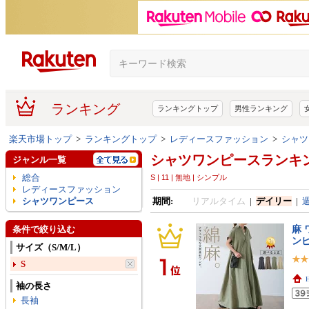
ランキング
ランキングトップ
男性ランキング
楽天市場トップ
>
ランキングトップ
>
レディースファッション
>
シャツ
シャツワンピースランキ
ジャンル一覧
総合
S | 11 | 無地 | シンプル
レディースファッション
シャツワンピース
期間:
リアルタイム
|
デイリー
|
麻 
条件で絞り込む
ン
サイズ（S/M/L）
S
袖の長さ
長袖