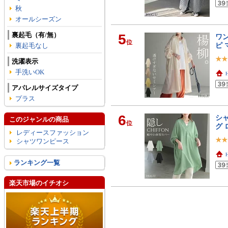
秋
オールシーズン
裏起毛（有/無）
5
ワン
位
ピ
裏起毛なし
洗濯表示
手洗いOK
アパレルサイズタイプ
プラス
6
シャ
このジャンルの商品
位
グ 
レディースファッション
シャツワンピース
ランキング一覧
楽天市場のイチオシ