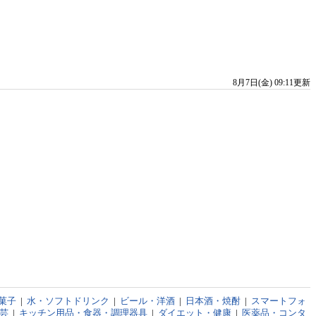
8月7日(金) 09:11更新
菓子
|
水・ソフトドリンク
|
ビール・洋酒
|
日本酒・焼酎
|
スマートフォ
芸
|
キッチン用品・食器・調理器具
|
ダイエット・健康
|
医薬品・コンタ