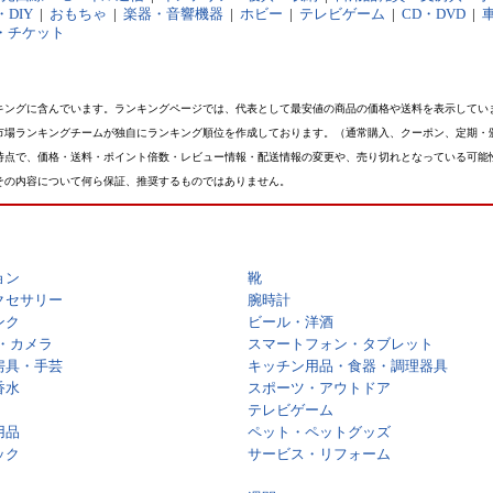
DIY
|
おもちゃ
|
楽器・音響機器
|
ホビー
|
テレビゲーム
|
CD・DVD
|
・チケット
キングに含んでいます。ランキングページでは、代表として最安値の商品の価格や送料を表示してい
市場ランキングチームが独自にランキング順位を作成しております。（通常購入、クーポン、定期・
時点で、価格・送料・ポイント倍数・レビュー情報・配送情報の変更や、売り切れとなっている可能
その内容について何ら保証、推奨するものではありません。
ョン
靴
クセサリー
腕時計
ンク
ビール・洋酒
・カメラ
スマートフォン・タブレット
房具・手芸
キッチン用品・食器・調理器具
香水
スポーツ・アウトドア
テレビゲーム
用品
ペット・ペットグッズ
ック
サービス・リフォーム