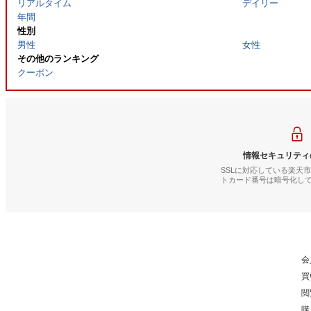
リアルタイム
デイリー
年間
性別
男性
女性
その他のランキング
クーポン
情報セキュリティ
SSLに対応している楽天
トカード番号は暗号化し
会
買
閲
購