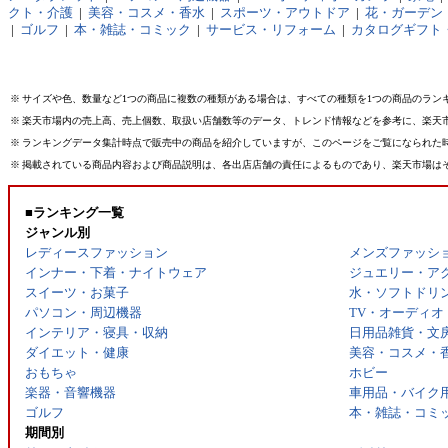
クト・介護
|
美容・コスメ・香水
|
スポーツ・アウトドア
|
花・ガーデン・
|
ゴルフ
|
本・雑誌・コミック
|
サービス・リフォーム
|
カタログギフト
※
サイズや色、数量など1つの商品に複数の種類がある場合は、すべての種類を1つの商品のラン
※
楽天市場内の売上高、売上個数、取扱い店舗数等のデータ、トレンド情報などを参考に、楽天
※
ランキングデータ集計時点で販売中の商品を紹介していますが、このページをご覧になられた
※
掲載されている商品内容および商品説明は、各出店店舗の責任によるものであり、楽天市場は
■ランキング一覧
ジャンル別
レディースファッション
メンズファッシ
インナー・下着・ナイトウェア
ジュエリー・ア
スイーツ・お菓子
水・ソフトドリ
パソコン・周辺機器
TV・オーディオ
インテリア・寝具・収納
日用品雑貨・文
ダイエット・健康
美容・コスメ・
おもちゃ
ホビー
楽器・音響機器
車用品・バイク
ゴルフ
本・雑誌・コミ
期間別