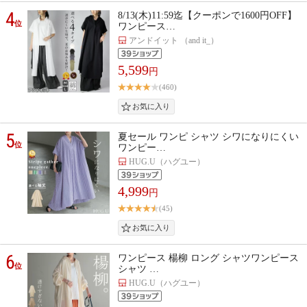
4
8/13(木)11:59迄【クーポンで1600円OFF】
位
ワンピース…
アンドイット （and it_）
5,599
円
(460)
5
夏セール ワンピ シャツ シワになりにくい
位
ワンピー…
HUG.U（ハグユー）
4,999
円
(45)
6
ワンピース 楊柳 ロング シャツワンピース
位
シャツ …
HUG.U（ハグユー）