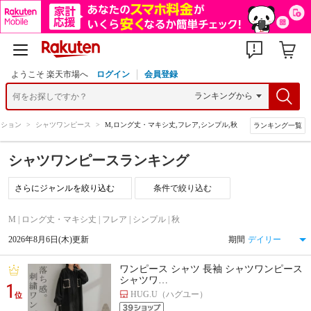
ようこそ 楽天市場へ
ログイン
会員登録
ッション
>
シャツワンピース
>
M,ロング丈・マキシ丈,フレア,シンプル,秋
ランキング一覧
シャツワンピースランキング
条件で絞り込む
M | ロング丈・マキシ丈 | フレア | シンプル | 秋
2026年8月6日(木)更新
期間
ワンピース シャツ 長袖 シャツワンピース
シャツワ…
1
HUG.U（ハグユー）
位