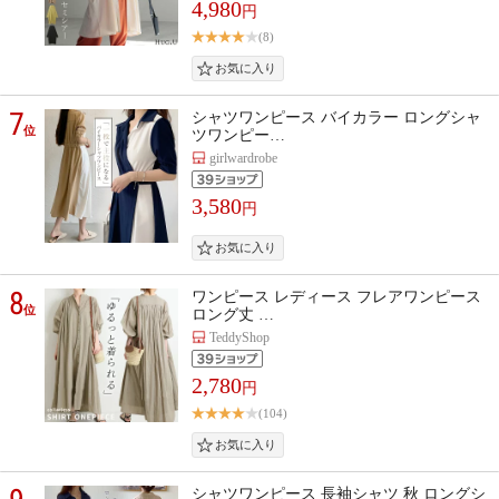
4,980
円
(8)
7
シャツワンピース バイカラー ロングシャ
位
ツワンピー…
girlwardrobe
3,580
円
8
ワンピース レディース フレアワンピース
位
ロング丈 …
TeddyShop
2,780
円
(104)
シャツワンピース 長袖シャツ 秋 ロングシ