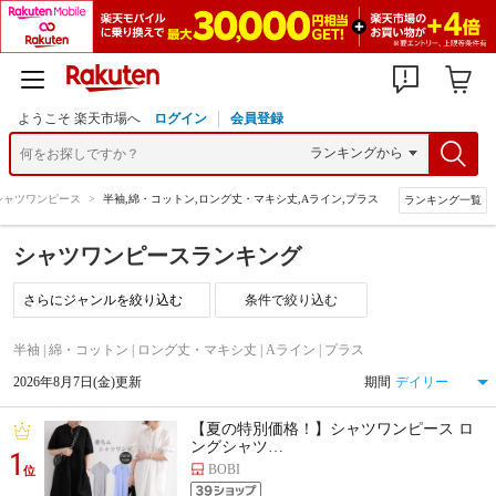
ようこそ 楽天市場へ
ログイン
会員登録
シャツワンピース
>
半袖,綿・コットン,ロング丈・マキシ丈,Aライン,プラス
ランキング一覧
シャツワンピースランキング
条件で絞り込む
半袖 | 綿・コットン | ロング丈・マキシ丈 | Aライン | プラス
2026年8月7日(金)更新
期間
【夏の特別価格！】シャツワンピース ロ
ングシャツ…
1
BOBI
位