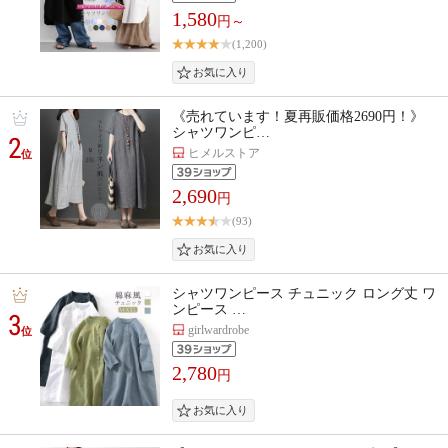
1,580
円～
(1,200)
《売れています！夏再販価格2690円！》
シャツワンピ…
2
ヒメルストア
位
2,690
円
(93)
シャツワンピース チュニック ロング丈 ワ
ンピース …
3
girlwardrobe
位
2,780
円