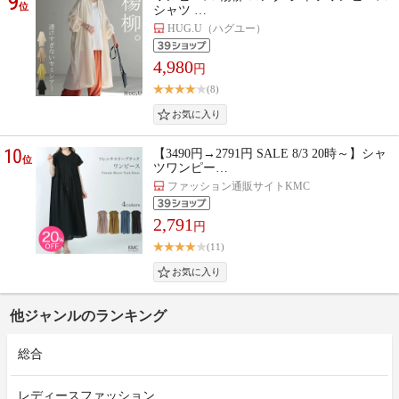
9
位
シャツ …
HUG.U（ハグユー）
4,980
円
(8)
10
【3490円→2791円 SALE 8/3 20時～】シャ
位
ツワンピー…
ファッション通販サイトKMC
2,791
円
(11)
他ジャンルのランキング
総合
レディースファッション