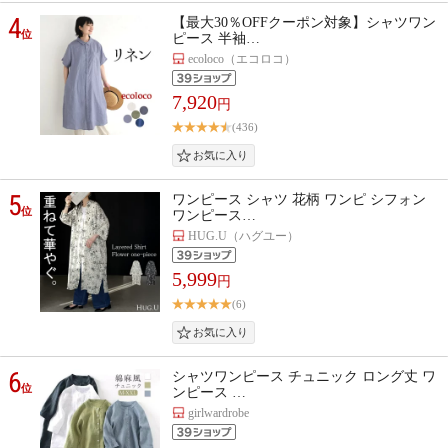
4
【最大30％OFFクーポン対象】シャツワン
位
ピース 半袖…
ecoloco（エコロコ）
7,920
円
(436)
5
ワンピース シャツ 花柄 ワンピ シフォン
位
ワンピース…
HUG.U（ハグユー）
5,999
円
(6)
6
シャツワンピース チュニック ロング丈 ワ
位
ンピース …
girlwardrobe