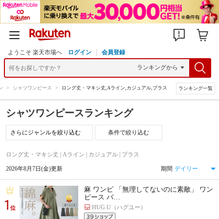
ようこそ 楽天市場へ
ログイン
会員登録
ン
>
シャツワンピース
>
ロング丈・マキシ丈,Aライン,カジュアル,プラス
ランキング一覧
シャツワンピースランキング
条件で絞り込む
ロング丈・マキシ丈 | Aライン | カジュアル | プラス
2026年8月7日(金)更新
期間
麻 ワンピ 「無理してないのに素敵」 ワン
ピース バ…
1
HUG.U（ハグユー）
位