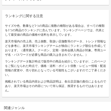
ランキングに関する注意
サイズや色、数量など1つの商品に複数の種類がある場合は、すべての種類
を1つの商品のランキングに含んでいます。ランキングページでは、代表と
して最安値の商品の価格や送料を表示しています。
楽天市場内の売上高、売上個数、取扱い店舗数等のデータ、トレンド情報な
どを参考に、楽天市場ランキングチームが独自にランキング順位を作成して
おります。（通常購入、クーポン、定期・頒布会購入商品が対象。専用ユー
ザ名・パスワードが必要な商品の購入は含まれていません。）
ランキングデータ集計時点で販売中の商品を紹介していますが、このページ
をご覧になられた時点で、価格・送料・ポイント倍数・レビュー情報・配送
情報の変更や、売り切れとなっている可能性もございますのでご了承くださ
い。
掲載されている商品内容および商品説明は、各出店店舗の責任によるもので
あり、楽天市場はその内容について何ら保証、推奨するものではありませ
ん。
関連ジャンル