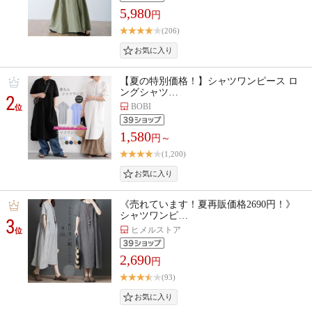
5,980
円
(206)
【夏の特別価格！】シャツワンピース ロ
ングシャツ…
2
BOBI
位
1,580
円～
(1,200)
《売れています！夏再販価格2690円！》
シャツワンピ…
3
ヒメルストア
位
2,690
円
(93)