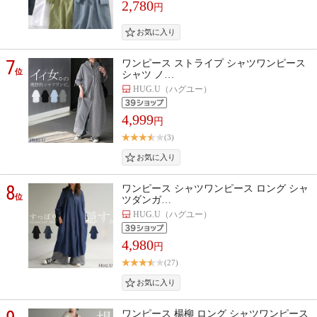
2,780
円
7
ワンピース ストライプ シャツワンピース
位
シャツ ノ…
HUG.U（ハグユー）
4,999
円
(3)
8
ワンピース シャツワンピース ロング シャ
位
ツダンガ…
HUG.U（ハグユー）
4,980
円
(27)
ワンピース 楊柳 ロング シャツワンピース