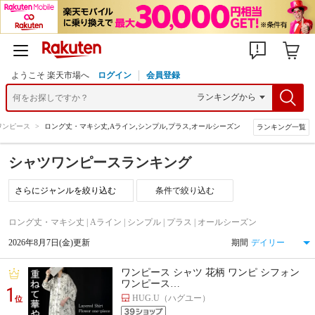
ようこそ 楽天市場へ
ログイン
会員登録
ワンピース
>
ロング丈・マキシ丈,Aライン,シンプル,プラス,オールシーズン
ランキング一覧
シャツワンピースランキング
条件で絞り込む
ロング丈・マキシ丈 | Aライン | シンプル | プラス | オールシーズン
2026年8月7日(金)更新
期間
ワンピース シャツ 花柄 ワンピ シフォン
ワンピース…
1
HUG.U（ハグユー）
位