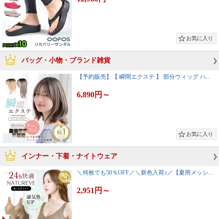
バッグ・小物・ブランド雑貨
【予約販売】【 瞬間エクステ 】 部分ウィッグ ハ...
6,890円
～
インナー・下着・ナイトウェア
＼何枚でも50％OFF／＼新色入荷♪／【夏用メッシ...
2,951円
～