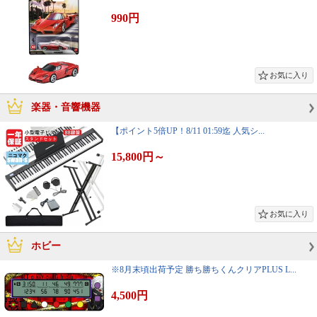
990円
楽器・音響機器
【ポイント5倍UP！8/11 01:59迄 人気シ...
15,800円
～
ホビー
※8月末頃出荷予定 勝ち勝ちくんクリアPLUS L...
4,500円