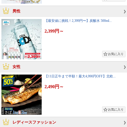
男性
【最安値に挑戦！2,399円〜】炭酸水 500ml...
2,399円
～
女性
【11日正午まで半額！最大4,990円OFF】北欧...
2,490円
～
レディースファッション