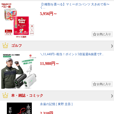
【1種類を選べる】マミーポコパンツ 大きめで長〜
く...
5,956円
～
ゴルフ
＼11,440円~相当！ポイント5倍返還&抽選でP...
11,980円
～
本・雑誌・コミック
永遠の記憶 [ 東野 圭吾 ]
2,310円