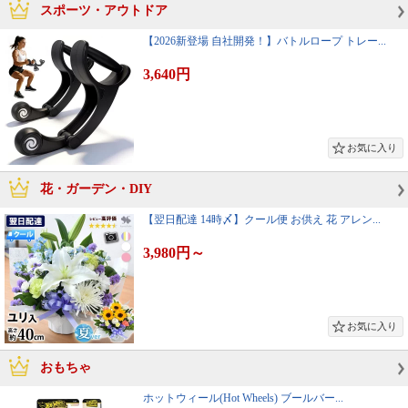
スポーツ・アウトドア
【2026新登場 自社開発！】バトルロープ トレー...
3,640円
花・ガーデン・DIY
【翌日配達 14時〆】クール便 お供え 花 アレン...
3,980円
～
おもちゃ
ホットウィール(Hot Wheels) ブールバー...