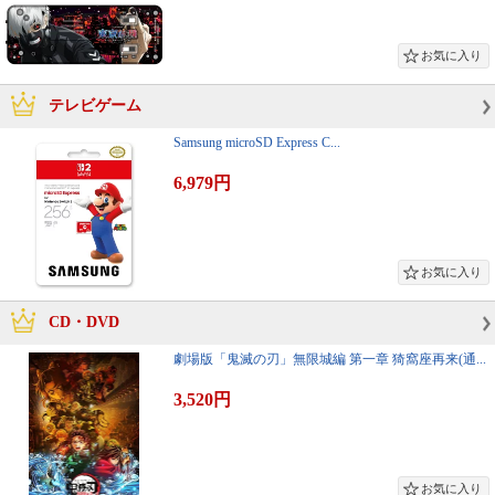
テレビゲーム
Samsung microSD Express C...
6,979円
CD・DVD
劇場版「鬼滅の刃」無限城編 第一章 猗窩座再来(通...
3,520円