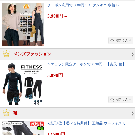
クーポン利用で3,880円〜！ タンキニ 水着 レ...
3,980円
～
メンズファッション
＼マラソン限定クーポンで3,590円／【楽天1位】...
3,890円
靴
●楽天1位【選べる特典付】 正規品 ウーフォス リ...
12,980円