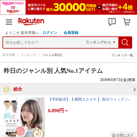
ようこそ 楽天市場へ
ログイン
会員登録
楽天市場
>
ランキング
>
ジャンル別1位
ランキング一覧
昨日のジャンル別 人気No.1アイテム
2026年8月7日(金)更新
総合
【予約販売】【 瞬間エクステ 】 部分ウィッグ ハ...
6,890円
～