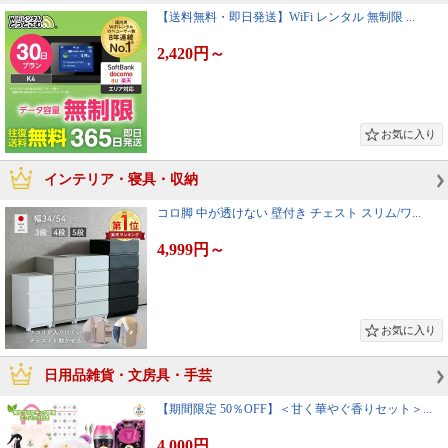
【送料無料・即日発送】WiFi レンタル 無制限 ...
2,420円
～
インテリア・寝具・収納
コロ脚 中が透けない 壁付き チェスト スリム/ワ...
4,999円
～
日用品雑貨・文房具・手芸
【期間限定 50％OFF】＜甘く華やぐ香りセット＞...
4,000円