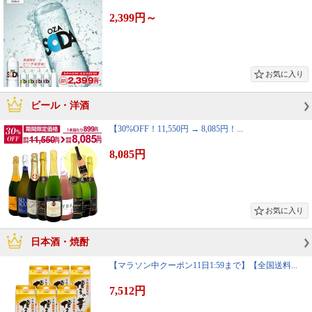
2,399円
～
ビール・洋酒
【30%OFF！11,550円 → 8,085円！...
8,085円
日本酒・焼酎
【マラソン中クーポン11日1:59まで】【全国送料...
7,512円