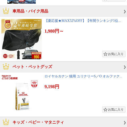
車用品・バイク用品
【夏応援★MAX52%OFF】【年間ランキング1位...
1,980円
～
ペット・ペットグッズ
ロイヤルカナン 猫用 ユリナリーS／O オルファク...
9,198円
キッズ・ベビー・マタニティ