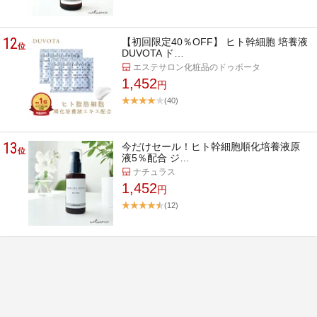
12
【初回限定40％OFF】 ヒト幹細胞 培養液
位
DUVOTA ド…
エステサロン化粧品のドゥボータ
1,452
円
(40)
13
今だけセール！ヒト幹細胞順化培養液原
位
液5％配合 ジ…
ナチュラス
1,452
円
(12)