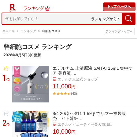
ランキングから
楽天市場
>
ランキング
>
幹細胞コスメ
ランキングトップへ
幹細胞コスメ ランキング
2026年8月5日(水)更新
エテルナム 上清原液 SAITAI 15mL 集中ケ
ア 美容液 …
1
エテルナム公式ショップ
位
11,000
円
(43)
8/4 20時～8/11 1:59までサマー福袋販
売！ヒト幹細…
2
エテルノビューティー楽天市場店
位
10,000
円