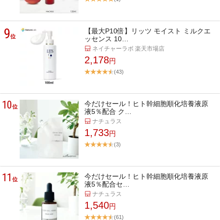
9
【最大P10倍】リッツ モイスト ミルクエ
位
ッセンス 10…
ネイチャーラボ 楽天市場店
2,178
円
(43)
10
今だけセール！ヒト幹細胞順化培養液原
位
液5％配合 ク…
ナチュラス
1,733
円
(3)
11
今だけセール！ヒト幹細胞順化培養液原
位
液5％配合セ…
ナチュラス
1,540
円
(61)