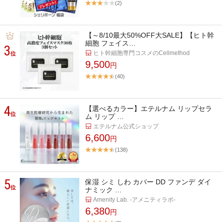
(2)
【～8/10最大50%OFF大SALE】【ヒト幹
細胞 フェイス…
3
ヒト幹細胞専門コスメのCellmethod
位
9,500
円
(40)
4
【選べるカラー】エテルナム リップセラ
位
ム リップ …
エテルナム公式ショップ
6,600
円
(138)
5
保湿 シミ しわ カバー DD ファンデ ダイ
位
ナミック …
Amenity Lab. -アメニティラボ-
6,380
円