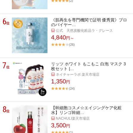
(2)
6
《肌再生を専門機関で証明 優秀賞》プロ
位
のバイヤー…
公式 天然炭酸化粧品ラ・グレース
4,840
円～
(26)
7
リッツ ホワイト もこもこ 白泡 マスク 3
位
枚セット |…
ネイチャーラボ 楽天市場店
1,350
円
(24)
8
【幹細胞コスメ☆エイジングケア化粧
位
水】リンゴ幹細…
NACHULI楽天市場店
3,500
円
(1)