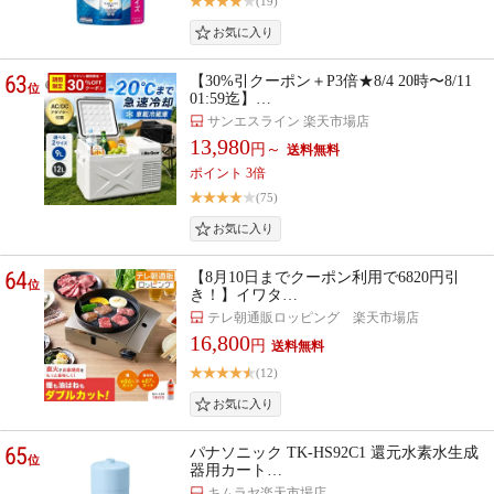
(19)
63
【30%引クーポン＋P3倍★8/4 20時〜8/11
位
01:59迄】…
サンエスライン 楽天市場店
13,980
円～
ポイント 3倍
(75)
64
【8月10日までクーポン利用で6820円引
位
き！】イワタ…
テレ朝通販ロッピング 楽天市場店
16,800
円
(12)
65
パナソニック TK-HS92C1 還元水素水生成
位
器用カート…
キムラヤ楽天市場店