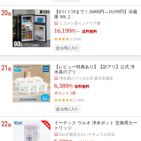
20
【8/11 1:59まで！26800円→16199円】冷蔵
位
庫 90L 2…
リコメン堂インテリア館
16,199
円～
(318)
21
【レビュー特典あり】【訳アリ】公式 浄
位
水器のブリ…
浄水器のブリタ公式 楽天市場店
6,389
円
ポイント 1倍
(7,406)
22
イーテック ウルオ 浄水ポット 交換用カー
位
トリッジ …
Etec正規店きれいナチュラル生活