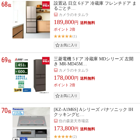
68
設置込 日立 6ドア 冷蔵庫 フレンチドア ま
位
るごとチ…
カメラのキタムラ
189,800
円
ポイント 2倍
(1)
69
三菱電機 5ドア 冷蔵庫 MDシリーズ 左開
位
き MR-MD45M…
カメラのキタムラ
178,000
円
ポイント 2倍
70
[KZ-A1M6S] Aシリーズ パナソニック IH
位
クッキングヒ…
住の森楽天市場店
173,800
円
(2)