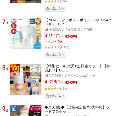
(396)
7
【20%OFFクーポン＋ポイント5倍！8/4 2
位
0:00〜8/11 2…
浄水器のブリタ公式 楽天市場店
4,191
円～
ポイント 5倍
(9,958)
8
【特別セール 楽天1位 限定カラー】【特
位
典あり】Oto…
生活雑貨とフライパンのエクリティ
4,378
円～
(454)
9
◆楽天1位◆【当店限定豪華6大特典】フ
位
ードプロセッ…