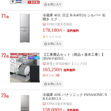
71
冷蔵庫 401L 日立 R-K40T(S) シルバー 右
位
開き エク…
XPRICE楽天市場店
178,180
円～
(1)
72
【工事費込セット（商品＋基本工事）】
位
[RSW-F403UC…
家電と住宅設備の【ジュプロ】
165,250
円
ポイント 3倍
73
冷蔵庫 410L パナソニック PANASONIC N
位
R-E41RY2-S …
XPRICE楽天市場店
158,000
円～