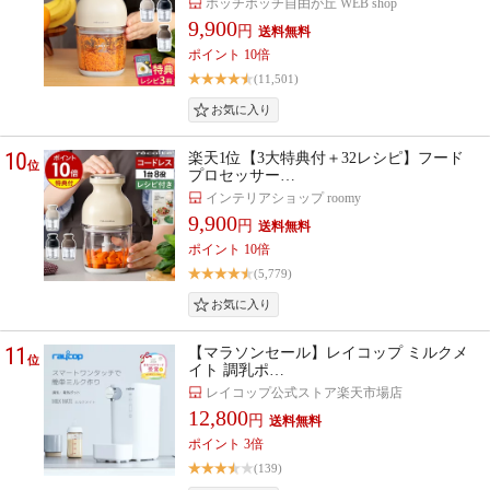
ホッチポッチ自由が丘 WEB shop
9,900
円
ポイント 10倍
(11,501)
10
楽天1位【3大特典付＋32レシピ】フード
位
プロセッサー…
インテリアショップ roomy
9,900
円
ポイント 10倍
(5,779)
11
【マラソンセール】レイコップ ミルクメ
位
イト 調乳ポ…
レイコップ公式ストア楽天市場店
12,800
円
ポイント 3倍
(139)