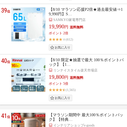
39
【8/10 マラソン応援P2倍★過去最安値⇒1
位
9,990円】S…
SAMKYO家電専門店
19,990
円
ポイント 2倍
(612)
40
【8/10 限定★抽選で最大 100％ポイントバ
位
ック】【1…
リンナイスタイル楽天市場店
19,800
円
ポイント 5倍
(1,565)
41
【マラソン期間中 最大100％ポイントバッ
位
ク】【特典…
インテリアショップe-goods