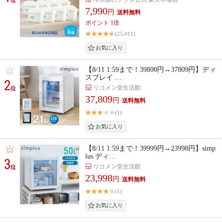
7,990
円
ポイント 1倍
(25,411)
【8/11 1:59まで！39800円→37809円】ディ
スプレイ …
2
リコメン堂生活館
位
37,809
円
(1)
【8/11 1:59まで！39999円→23998円】simp
lus ディ…
3
リコメン堂生活館
位
23,998
円
(1)