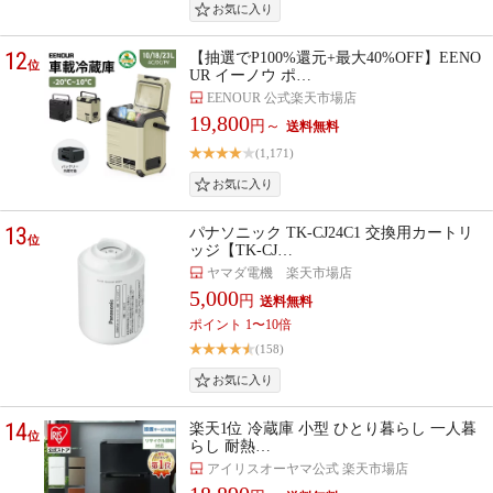
12
【抽選でP100%還元+最大40%OFF】EENO
位
UR イーノウ ポ…
EENOUR 公式楽天市場店
19,800
円～
(1,171)
13
パナソニック TK-CJ24C1 交換用カートリ
位
ッジ【TK-CJ…
ヤマダ電機 楽天市場店
5,000
円
ポイント 1〜10倍
(158)
14
楽天1位 冷蔵庫 小型 ひとり暮らし 一人暮
位
らし 耐熱…
アイリスオーヤマ公式 楽天市場店