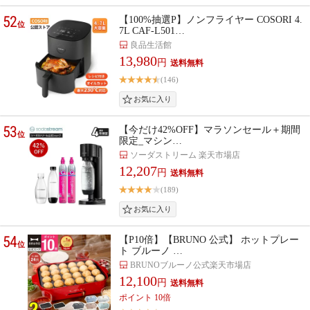
52
【100%抽選P】ノンフライヤー COSORI 4.
位
7L CAF-L501…
良品生活館
13,980
円
(146)
53
【今だけ42%OFF】マラソンセール＋期間
位
限定_マシン…
ソーダストリーム 楽天市場店
12,207
円
(189)
54
【P10倍】【BRUNO 公式】 ホットプレー
位
ト ブルーノ …
BRUNOブルーノ公式楽天市場店
12,100
円
ポイント 10倍