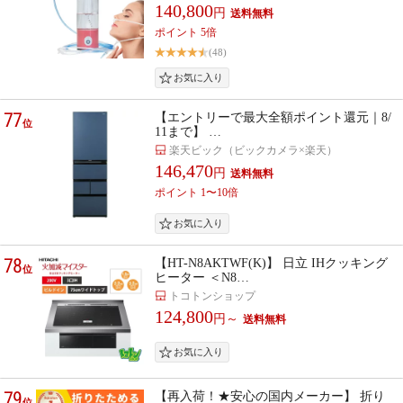
140,800
円
ポイント 5倍
(48)
77
【エントリーで最大全額ポイント還元｜8/
位
11まで】 …
楽天ビック（ビックカメラ×楽天）
146,470
円
ポイント 1〜10倍
78
【HT-N8AKTWF(K)】 日立 IHクッキング
位
ヒーター ＜N8…
トコトンショップ
124,800
円～
79
【再入荷！★安心の国内メーカー】 折り
位