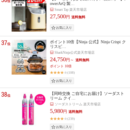
位
owerArQ 製…
Smart Tap 楽天市場店
27,500
円
37
ポイント10倍【Ninja 公式】Ninja Crispi ク
位
リスピ…
SharkNinja公式楽天市場店
24,750
円～
ポイント 10倍
(108)
38
【同時交換 ご自宅にお届け】ソーダスト
位
リーム クイ…
ソーダストリーム 楽天市場店
5,980
円
(239)