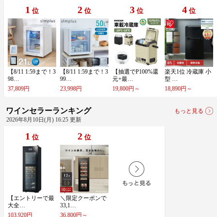
1
2
3
4
位
位
位
位
【​8​/​1​1​ ​1​:​5​9​ま​で​！​3​
【​8​/​1​1​ ​1​:​5​9​ま​で​！​3​
【​抽​選​で​P​1​0​0​%​還​
楽​天​1​位​ ​冷​蔵​庫​ ​小​
9​8​…
9​9​…
元​+​最​…
型​ ​…
37,809円
23,998円
19,800円～
18,890円～
ワインセラーランキング
もっと見る
2026年8月10日(月) 16:25 更新
1
2
位
位
【​エ​ン​ト​リ​ー​で​最​
＼​限​定​ク​ー​ポ​ン​で​
大​全​…
3​3​,​1​…
103,920円
36,800円～