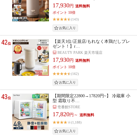
17,930
円
ポイント 10倍
(143)
42
【楽天1位/正規店/もれなく本鶏だしプレ
位
ゼント！】r…
BEAUTY PARK 楽天市場店
17,930
円
ポイント 10倍
(162)
43
【期間限定22800→17820円~】 冷蔵庫 小
位
型 霜取り不…
壱番館STORE
17,820
円～
(1,188)