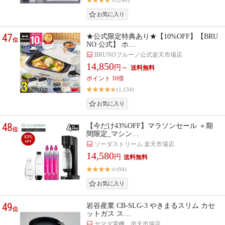
(248)
47
★公式限定特典あり★【10%OFF】【BRU
位
NO 公式】 ホ…
BRUNOブルーノ公式楽天市場店
14,850
円～
ポイント 10倍
(1,134)
48
【今だけ43%OFF】マラソンセール ＋期
位
間限定_マシン…
ソーダストリーム 楽天市場店
14,580
円
(94)
49
岩谷産業 CB-SLG-3 やきまるスリム カセ
位
ットガス ス…
ヤマダ電機 楽天市場店