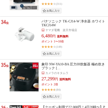
(311)
34
パナソニック TK-CJ14-W 浄水器 ホワイト
位
TKCJ14W
ヤマダ電機 楽天市場店
6,480
円
ポイント 1〜10倍
(149)
35
象印 NW-YA10-BA 圧力IH炊飯器 極め炊き
位
ブラック […
カメラのキタムラ
27,299
円
ポイント 2倍
(84)
36
【クーポン利用で22,000円！4日20時〜】P