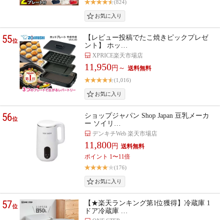
(824)
55
【レビュー投稿でたこ焼きピックプレゼ
位
ント】 ホッ…
XPRICE楽天市場店
11,950
円～
(1,016)
56
ショップジャパン Shop Japan 豆乳メーカ
位
ー ソイリ…
デンキチWeb 楽天市場店
11,800
円
ポイント 1〜11倍
(176)
57
【★楽天ランキング第1位獲得】冷蔵庫 1
位
ドア冷蔵庫 …