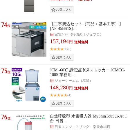
74
【工事費込セット（商品＋基本工事）】
位
[NP-45BS1S]…
家電と住宅設備の【ジュプロ】
157,194
円
(6)
75
JCM -60℃ 超低温冷凍ストッカー JCMCC-
位
100S 業務用…
ジェーシーエム（JCM）
148,280
円
(4)
76
自然呼吸型 水素吸入器 MyShinTouSui-Jet 1
位
台 日省…
日省エンジニアリング 楽天市場店