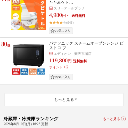
たたみケト…
スリーアールプラザ
4,980
円～
(946)
80
パナソニック スチームオーブンレンジ ビ
位
ストロ ブ…
エディオン 楽天市場店
119,800
円
ポイント 1倍
もっと見る
冷蔵庫・冷凍庫ランキング
もっと見る
2026年8月10日(月) 16:25 更新