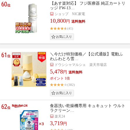
60
【あす楽対応】 フジ医療器 純正カートリ
位
ッジ FW-13…
ショップ NIC家電
10,800
円
(41)
61
＼今だけ特別価格／【公式通販】電動ふ
位
わふわとろ雪…
ドウシシャマルシェ 楽天市場店
5,478
円
ポイント 1倍
(382)
62
食器洗い乾燥機専用 キュキュット ウルト
位
ラクリーン…
楽天24
3,719
円