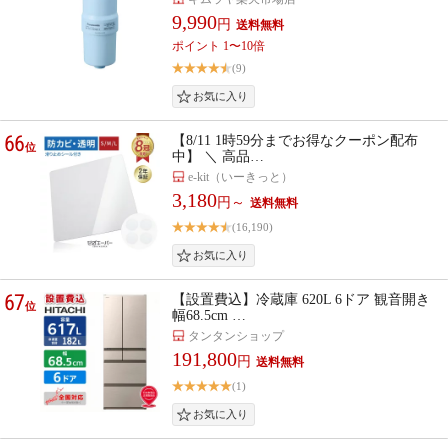
9,990
円
ポイント 1〜10倍
(9)
66
【8/11 1時59分までお得なクーポン配布
位
中】 ＼ 高品…
e-kit（いーきっと）
3,180
円～
(16,190)
67
【設置費込】冷蔵庫 620L 6ドア 観音開き
位
幅68.5cm …
タンタンショップ
191,800
円
(1)