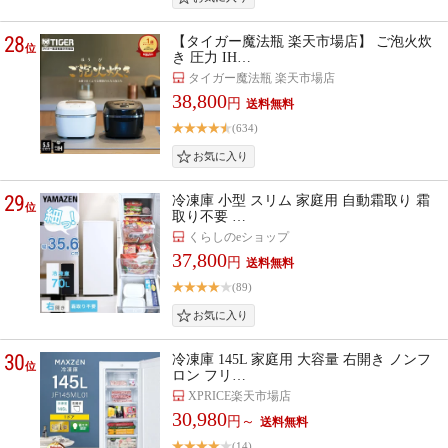
28
【タイガー魔法瓶 楽天市場店】 ご泡火炊
位
き 圧力 IH…
タイガー魔法瓶 楽天市場店
38,800
円
(634)
29
冷凍庫 小型 スリム 家庭用 自動霜取り 霜
位
取り不要 …
くらしのeショップ
37,800
円
(89)
30
冷凍庫 145L 家庭用 大容量 右開き ノンフ
位
ロン フリ…
XPRICE楽天市場店
30,980
円～
(14)