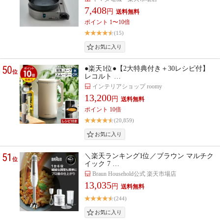
7,408
円
ポイント 1〜10倍
(15)
50
●楽天1位●【2大特典付き＋30レシピ付】
位
レコルト …
インテリアショップ roomy
13,200
円
ポイント 10倍
(20,859)
51
＼楽天ランキング1位／ブラウン マルチク
位
イック 7 …
Braun Household公式 楽天市場店
13,035
円
(244)