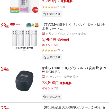
5,280
円～
(7,779)
23
【TVCM公開中】クリンスイ ポット型 浄
位
水器 カート…
クリンスイのオフィシャルshop
5,984
円
ポイント 5倍
(791)
24
象印(ZOJIRUSHI)(ゾウジルシ) 炎舞炊き N
位
W-NC10-BA …
PCボンバー 楽天市場店
78,800
円
ポイント 2倍
25
【8/10限定最大3000円OFFクーポン発行＆
位