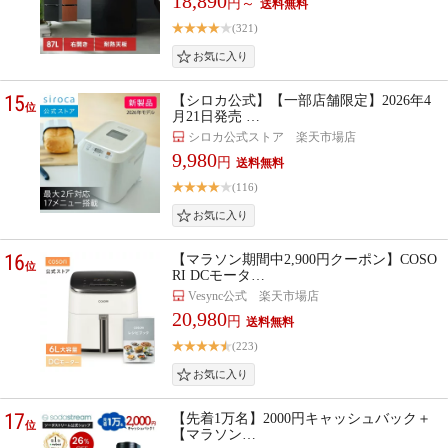
18,890
円～
(321)
15
【シロカ公式】【一部店舗限定】2026年4
位
月21日発売 …
シロカ公式ストア 楽天市場店
9,980
円
(116)
16
【マラソン期間中2,900円クーポン】COSO
位
RI DCモータ…
Vesync公式 楽天市場店
20,980
円
(223)
17
【先着1万名】2000円キャッシュバック＋
位
【マラソン…