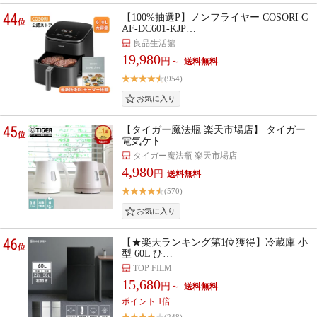
44
【100%抽選P】ノンフライヤー COSORI C
位
AF-DC601-KJP…
良品生活館
19,980
円～
(954)
45
【タイガー魔法瓶 楽天市場店】 タイガー
位
電気ケト…
タイガー魔法瓶 楽天市場店
4,980
円
(570)
46
【★楽天ランキング第1位獲得】冷蔵庫 小
位
型 60L ひ…
TOP FILM
15,680
円～
ポイント 1倍