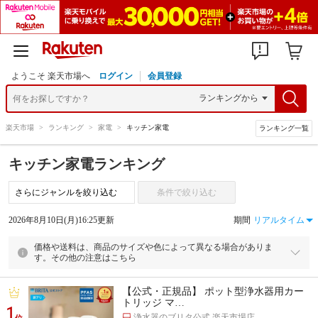
ようこそ 楽天市場へ
ログイン
会員登録
楽天市場
>
ランキング
>
家電
>
キッチン家電
ランキング一覧
キッチン家電ランキング
条件で絞り込む
2026年8月10日(月)16:25更新
期間
価格や送料は、商品のサイズや色によって異なる場合がありま
す。その他の注意はこちら
【公式・正規品】 ポット型浄水器用カー
トリッジ マ…
1
浄水器のブリタ公式 楽天市場店
位