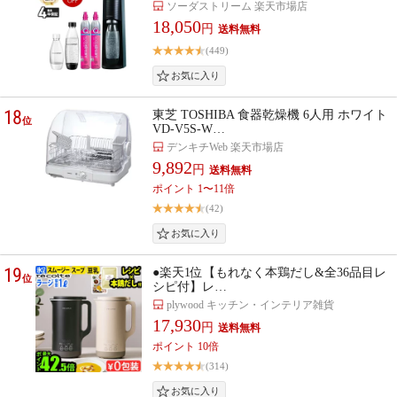
ソーダストリーム 楽天市場店
18,050
円
(449)
18
東芝 TOSHIBA 食器乾燥機 6人用 ホワイト
位
VD-V5S-W…
デンキチWeb 楽天市場店
9,892
円
ポイント 1〜11倍
(42)
19
●楽天1位【もれなく本鶏だし&全36品目レ
位
シピ付】レ…
plywood キッチン・インテリア雑貨
17,930
円
ポイント 10倍
(314)