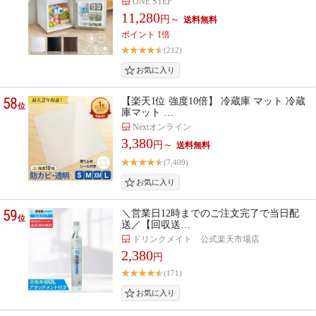
ONE STEP
11,280
円～
ポイント 1倍
(212)
58
【楽天1位 強度10倍】 冷蔵庫 マット 冷蔵
位
庫マット …
Nextオンライン
3,380
円～
(7,409)
59
＼営業日12時までのご注文完了で当日配
位
送／【回収送…
ドリンクメイト 公式楽天市場店
2,380
円
(171)