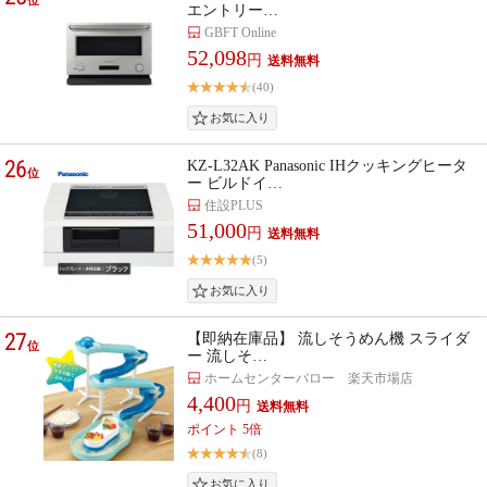
エントリー…
GBFT Online
52,098
円
(40)
26
KZ-L32AK Panasonic IHクッキングヒータ
位
ー ビルドイ…
住設PLUS
51,000
円
(5)
27
【即納在庫品】 流しそうめん機 スライダ
位
ー 流しそ…
ホームセンターバロー 楽天市場店
4,400
円
ポイント 5倍
(8)