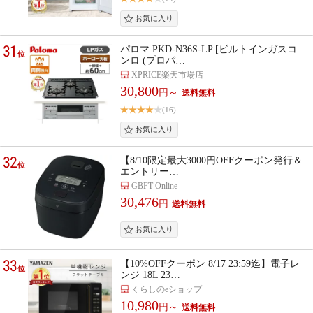
31
パロマ PKD-N36S-LP [ビルトインガスコ
位
ンロ (プロパ…
XPRICE楽天市場店
30,800
円～
(16)
32
【8/10限定最大3000円OFFクーポン発行＆
位
エントリー…
GBFT Online
30,476
円
33
【10%OFFクーポン 8/17 23:59迄】電子レ
位
ンジ 18L 23…
くらしのeショップ
10,980
円～