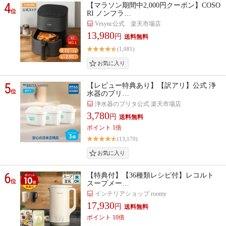
4
【マラソン期間中2,000円クーポン】COSO
位
RI ノンフラ…
Vesync公式 楽天市場店
13,980
円
(1,081)
5
【レビュー特典あり】【訳アリ】公式 浄
位
水器のブリ…
浄水器のブリタ公式 楽天市場店
3,780
円
ポイント 1倍
(13,170)
6
【特典付】【36種類レシピ付】レコルト
位
スープメー…
インテリアショップ roomy
17,930
円
ポイント 10倍