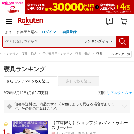
ようこそ 楽天市場へ
ログイン
会員登録
>
インテリア・寝具・収納
>
子供部屋用インテリア・寝具・収納
>
寝具
ランキング一覧
寝具ランキング
条件で絞り込む
2026年8月10日(月)15:55更新
期間
価格や送料は、商品のサイズや色によって異なる場合がありま
す。その他の注意はこちら
【在庫限り】ショップジャパン トゥルー
スリーパー…
1
ヤマダ電機 楽天市場店
位