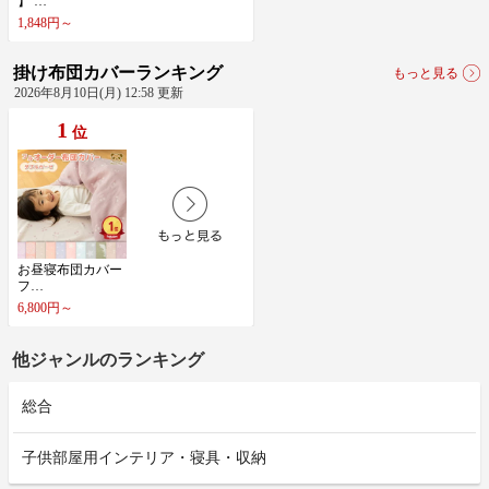
】​ ​…
1,848円～
掛け布団カバーランキング
もっと見る
2026年8月10日(月) 12:58 更新
1
位
お​昼​寝​布​団​カ​バ​ー​ ​
フ​…
6,800円～
他ジャンルのランキング
総合
子供部屋用インテリア・寝具・収納