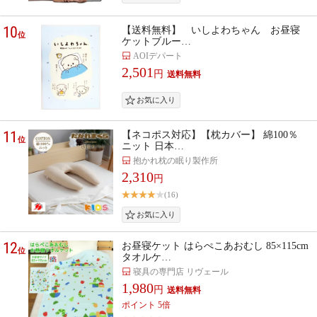
10
【送料無料】 いしよわちゃん お昼寝
位
ケットブルー…
AOIデパート
2,501
円
11
【ネコポス対応】【枕カバー】 綿100％
位
ニット 日本…
抱かれ枕の眠り製作所
2,310
円
(16)
12
お昼寝ケット はらぺこあおむし 85×115cm
位
タオルケ…
寝具の専門店 リヴェール
1,980
円
ポイント 5倍