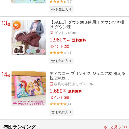
(13)
13
【SALE】ダウン90％使用!! ダウンひざ掛
位
け ダウン膝…
ダントツonline
1,980
円～
ポイント 2倍
(11)
14
ディズニー プリンセス ジュニア枕 洗える
位
枕 28×39…
寝具の専門店 リヴェール
1,680
円
ポイント 5倍
(6)
布団ランキング
もっと見る