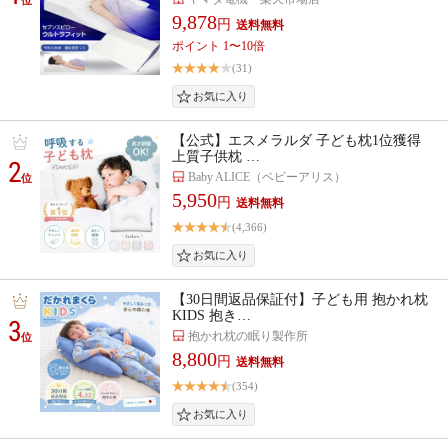
9,878
円
ポイント 1〜10倍
(31)
【公式】エスメラルダ 子ども枕1位獲得
上質子供枕 …
2
Baby ALICE（ベビーアリス）
位
5,950
円
(4,366)
【30日間返品保証付】子ども用 抱かれ枕
KIDS 抱き…
3
抱かれ枕の眠り製作所
位
8,800
円
(354)