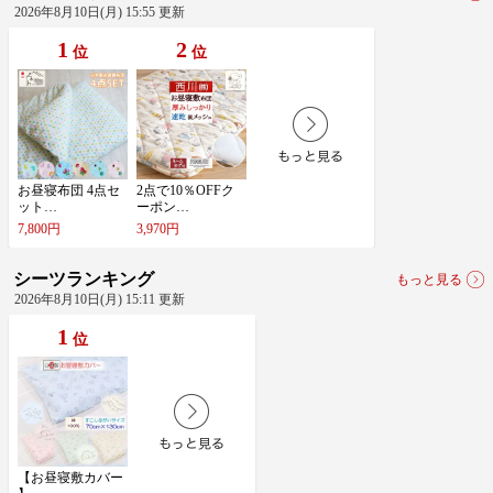
2026年8月10日(月) 15:55 更新
1
2
位
位
お​昼​寝​布​団​ ​4​点​セ​
2​点​で​1​0​％​O​F​F​ク​
ッ​ト​…
ー​ポ​ン​…
7,800円
3,970円
シーツランキング
もっと見る
2026年8月10日(月) 15:11 更新
1
位
【​お​昼​寝​敷​カ​バ​ー​