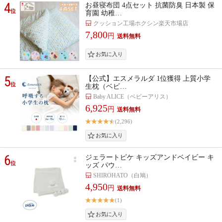
4
お昼寝布団 4点セット 抗菌防臭 日本製 保
位
育園 幼稚…
クッション工場ホクシン楽天市場店
7,800
円
5
【公式】エスメラルダ 1位獲得 上質小学
位
生枕（ベビ…
Baby ALICE（ベビーアリス）
6,925
円
(2,296)
6
ジェラートピケ キッズアンドベイビー キ
位
ッズ パウ…
SHIROHATO（白鳩）
4,950
円
(1)