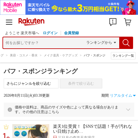
ようこそ 楽天市場へ
ログイン
会員登録
ング
>
美容・コスメ・香水
>
メイク道具・ケアグッズ
>
パフ・スポンジ
ランキング一覧
パフ・スポンジランキング
条件で絞り込む
2026年8月11日(火)03:39更新
期間
価格や送料は、商品のサイズや色によって異なる場合がありま
す。その他の注意はこちら
楽天1位受賞！【SNSで話題！手が汚れな
い日焼け止め…
1
三日月の森楽天市場店
位