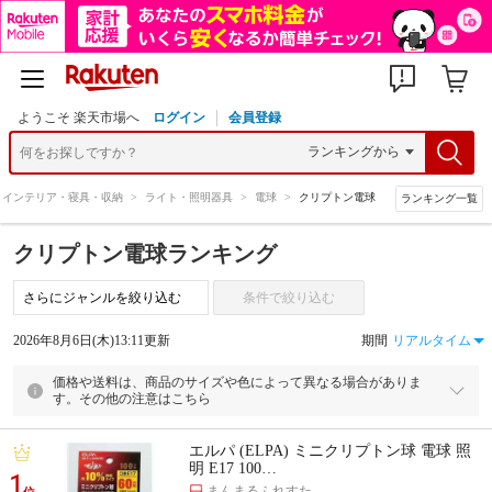
ようこそ 楽天市場へ
ログイン
会員登録
インテリア・寝具・収納
>
ライト・照明器具
>
電球
>
クリプトン電球
ランキング一覧
クリプトン電球ランキング
条件で絞り込む
2026年8月6日(木)13:11更新
期間
価格や送料は、商品のサイズや色によって異なる場合がありま
す。その他の注意はこちら
エルパ (ELPA) ミニクリプトン球 電球 照
明 E17 100…
1
まんまるふれすた
位