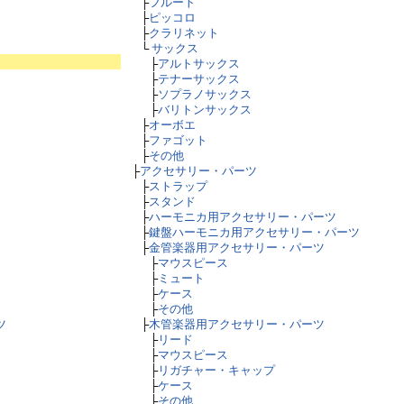
├
フルート
├
ピッコロ
├
クラリネット
└
サックス
├
アルトサックス
├
テナーサックス
├
ソプラノサックス
├
バリトンサックス
├
オーボエ
├
ファゴット
├
その他
├
アクセサリー・パーツ
├
ストラップ
├
スタンド
├
ハーモニカ用アクセサリー・パーツ
├
鍵盤ハーモニカ用アクセサリー・パーツ
├
金管楽器用アクセサリー・パーツ
├
マウスピース
├
ミュート
├
ケース
├
その他
ツ
├
木管楽器用アクセサリー・パーツ
├
リード
├
マウスピース
├
リガチャー・キャップ
├
ケース
├
その他