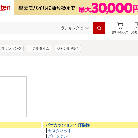
ランキングで
買い物かご
お知
女性ランキング
リアルタイム
ジャンル別1位
パーカッション・打楽器
├
カスタネット
├
グロッケン