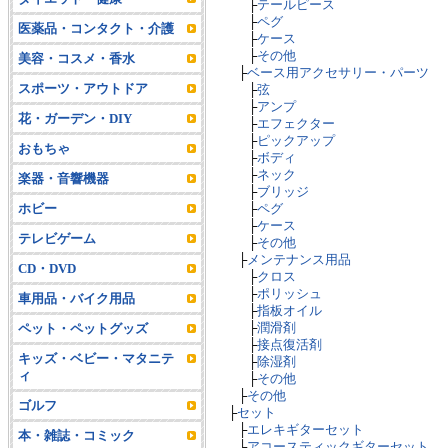
├
テールピース
├
ペグ
医薬品・コンタクト・介護
├
ケース
├
その他
美容・コスメ・香水
├
ベース用アクセサリー・パーツ
スポーツ・アウトドア
├
弦
├
アンプ
花・ガーデン・DIY
├
エフェクター
├
ピックアップ
おもちゃ
├
ボディ
├
ネック
楽器・音響機器
├
ブリッジ
ホビー
├
ペグ
├
ケース
テレビゲーム
├
その他
├
メンテナンス用品
CD・DVD
├
クロス
├
ポリッシュ
車用品・バイク用品
├
指板オイル
├
潤滑剤
ペット・ペットグッズ
├
接点復活剤
キッズ・ベビー・マタニテ
├
除湿剤
ィ
├
その他
├
その他
ゴルフ
├
セット
├
エレキギターセット
本・雑誌・コミック
├
アコースティックギターセット