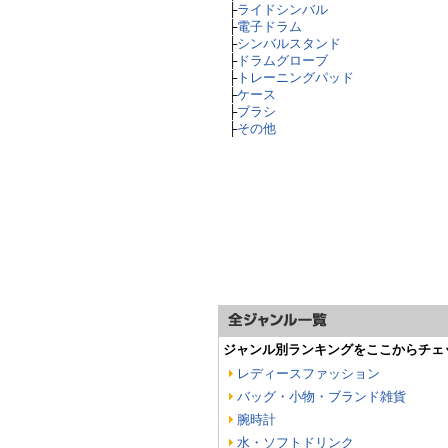
├
ライドシンバル
├
電子ドラム
├
シンバルスタンド
├
ドラムグローブ
├
トレーニングパッド
├
ケース
├
ブラシ
├
その他
ジャンル別ランキングをここからチェ
レディースファッション
バッグ・小物・ブランド雑貨
腕時計
水・ソフトドリンク