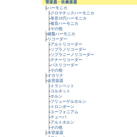
管楽器・吹奏楽器
├
ハーモニカ
├
クロマチックハーモニカ
├
単音10穴ハーモニカ
├
複音ハーモニカ
├
その他
├
鍵盤ハーモニカ
├
リコーダー
├
アルトリコーダー
├
ソプラノリコーダー
├
ソプラニーノリコーダー
├
テナーリコーダー
├
バスリコーダー
├
その他
├
オカリナ
├
金管楽器
├
トランペット
├
コルネット
├
ホルン
├
フリューゲルホルン
├
トロンボーン
├
ユーフォニアム
├
チューバ
├
アルトホルン
├
その他
├
木管楽器