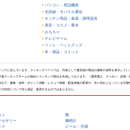
パソコン・周辺機器
光回線・モバイル通信
キッチン用品・食器・調理器具
美容・コスメ・香水
おもちゃ
テレビゲーム
ペット・ペットグッズ
本・雑誌・コミック
キングに含んでいます。ランキングページでは、代表として最安値の商品の価格や送料を表示してい
市場ランキングチームが独自にランキング順位を作成しております。（通常購入、クーポン、定期・
時点で、価格・送料・ポイント倍数・レビュー情報・配送情報の変更や、売り切れとなっている可能
その内容について何ら保証、推奨するものではありません。
ョン
靴
クセサリー
腕時計
ンク
ビール・洋酒