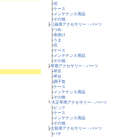
├
弦
├
ケース
├
メンテナンス用品
├
その他
├
三線用アクセサリー・パーツ
├
つめ
├
糸掛け
├
うま
├
弦
├
ケース
├
メンテナンス用品
├
その他
├
琴用アクセサリー・パーツ
├
琴爪
├
琴台
├
調子笛
├
ケース
├
メンテナンス用品
├
その他
└
大正琴用アクセサリー・パーツ
├
ピック
├
ケース
├
メンテナンス用品
├
その他
├
太鼓用アクセサリー・パーツ
├
バチ