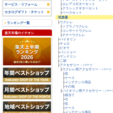
├
エレアコギターセット
サービス・リフォーム
├
クラシックギターセット
カタログギフト・チケット
├
ベースセット
弦楽器
├
ウクレレ
ランキング一覧
├
ソプラノウクレレ
├
コンサートウクレレ
楽天市場のイチオシ
├
テナーウクレレ
├
バイオリン
├
チェロ
├
ビオラ
├
バンジョー
├
マンドリン
├
二胡
├
アクセサリー・パーツ
├
ウクレレ用アクセサリー・パーツ
├
弦
├
ケース
├
メンテナンス用品
├
その他
├
バイオリン用アクセサリー・パー
├
肩当て
├
弓
├
弦
├
ケース
├
メンテナンス用品