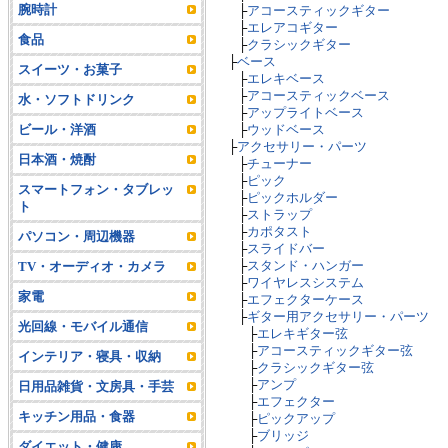
腕時計
├
アコースティックギター
├
エレアコギター
食品
├
クラシックギター
├
ベース
スイーツ・お菓子
├
エレキベース
├
アコースティックベース
水・ソフトドリンク
├
アップライトベース
ビール・洋酒
├
ウッドベース
├
アクセサリー・パーツ
日本酒・焼酎
├
チューナー
├
ピック
スマートフォン・タブレッ
├
ピックホルダー
ト
├
ストラップ
├
カポタスト
パソコン・周辺機器
├
スライドバー
├
スタンド・ハンガー
TV・オーディオ・カメラ
├
ワイヤレスシステム
家電
├
エフェクターケース
├
ギター用アクセサリー・パーツ
光回線・モバイル通信
├
エレキギター弦
├
アコースティックギター弦
インテリア・寝具・収納
├
クラシックギター弦
├
アンプ
日用品雑貨・文房具・手芸
├
エフェクター
キッチン用品・食器
├
ピックアップ
├
ブリッジ
ダイエット・健康