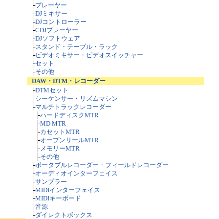
├
プレーヤー
├
DJミキサー
├
DJコントローラー
├
CDJプレーヤー
├
DJソフトウェア
├
スタンド・テーブル・ラック
├
ビデオミキサー・ビデオスイッチャー
├
セット
├
その他
DAW・DTM・レコーダー
├
DTMセット
├
シーケンサー・リズムマシン
├
マルチトラックレコーダー
├
ハードディスクMTR
├
MD MTR
├
カセットMTR
├
オープンリールMTR
├
メモリーMTR
├
その他
├
ポータブルレコーダー・フィールドレコーダー
├
オーディオインターフェイス
├
サンプラー
├
MIDIインターフェイス
├
MIDIキーボード
├
音源
├
ダイレクトボックス