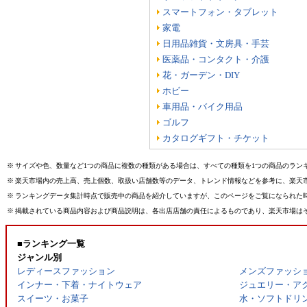
スマートフォン・タブレット
家電
日用品雑貨・文房具・手芸
医薬品・コンタクト・介護
花・ガーデン・DIY
ホビー
車用品・バイク用品
ゴルフ
カタログギフト・チケット
※
サイズや色、数量など1つの商品に複数の種類がある場合は、すべての種類を1つの商品のラン
※
楽天市場内の売上高、売上個数、取扱い店舗数等のデータ、トレンド情報などを参考に、楽天
※
ランキングデータ集計時点で販売中の商品を紹介していますが、このページをご覧になられた
※
掲載されている商品内容および商品説明は、各出店店舗の責任によるものであり、楽天市場は
■ランキング一覧
ジャンル別
レディースファッション
メンズファッシ
インナー・下着・ナイトウェア
ジュエリー・ア
スイーツ・お菓子
水・ソフトドリ