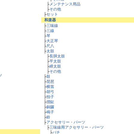
├
メンテナンス用品
├
その他
├
セット
和楽器
├
三味線
├
三線
├
琴
├
大正琴
├
尺八
├
太鼓
├
長胴太鼓
├
平太鼓
├
締太鼓
├
その他
ツ
├
鼓
├
琵琶
├
横笛
├
胡弓
├
拍子
├
摺鉦
├
銅鑼
├
鳴子
├
鈴
├
アクセサリー・パーツ
├
三味線用アクセサリー・パーツ
├
バチ