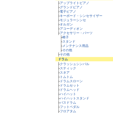
├
アップライトピアノ
├
グランドピアノ
├
電子ピアノ
├
キーボード・シンセサイザー
├
モジュラーシンセ
├
オルガン
├
アコーディオン
├
アクセサリー・パーツ
├
椅子
├
スタンド
├
メンテナンス用品
├
その他
├
その他
ドラム
├
クラッシュシンバル
├
スティック
├
スネア
├
トムトム
├
ドラムスローン
├
ドラムセット
├
ドラムヘッド
├
ハイハット
├
ハイハットスタンド
├
バスドラム
├
フットペダル
├
フロアタム