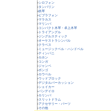
├
シロフォン
├
タンバリン
├
鉄琴
├
ビブラフォン
├
マラカス
├
マリンバ
├
コンパクト木琴・卓上木琴
├
トライアングル
├
ジングルスティック
├
オーケストラシンバル
├
クラベス
├
ミュージックベル・ハンドベル
├
ティンパニ
├
カホン
├
コンガ
├
ジャンベ
├
ボンゴ
├
カウベル
├
ウッドブロック
├
デジタルパーカッション
├
シェイカー
├
パンデイロ
├
カリンバ
├
スリットドラム
├
アクセサリー・パーツ
├
その他