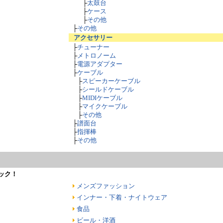
├
太鼓台
├
ケース
├
その他
├
その他
アクセサリー
├
チューナー
├
メトロノーム
├
電源アダプター
├
ケーブル
├
スピーカーケーブル
├
シールドケーブル
├
MIDIケーブル
├
マイクケーブル
├
その他
├
譜面台
├
指揮棒
├
その他
ック！
メンズファッション
インナー・下着・ナイトウェア
食品
ビール・洋酒