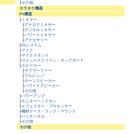
├
その他
カラオケ機器
PA機器
├
ミキサー
├
アナログミキサー
├
デジタルミキサー
├
パワードミキサー
├
アクセサリー
├
PAシステム
├
マイク
├
マイクスタンド
├
ウインドスクリーン・ポップガード
├
スピーカー
├
サブウーファー
├
フルレンジ
├
ホーンスピーカー
├
パワードスピーカー
├
その他
├
パワーアンプ
├
モニターヘッドホン
├
エフェクター・プロセッサー
├
機材ケース・ラック・マウント
├
パッチパネル
├
その他
その他