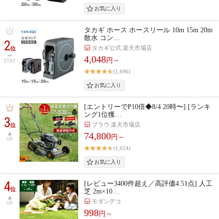
タカギ ホース ホースリール 10m 15m 20m
散水 コン…
2
タカギ公式 楽天市場店
位
4,048
円～
STAY
(1,696)
[エントリーでP10倍◆8/4 20時〜] [ランキ
ング1位獲…
3
プラウ 楽天市場店
位
74,800
円～
UP
(1,024)
4
[レビュー3400件超え／高評価4.51点] 人工
位
芝 2m×10…
モダンデコ
UP
998
円～