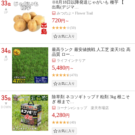
33
※8月18日以降発送じゃがいも 種芋 【
位
出島(デジマ…
UP
みつのぶ × Flower Trail
720
円～
(50)
34
最高ランク 最安値挑戦 人工芝 楽天1位 高
位
品質 ロー…
UP
ライフインテリア
5,480
円～
(470)
35
除草剤 ネコソギトップ F 粒剤 3kg 根こそ
位
ぎ 根まで…
DOWN
コーナンeショップ 楽天市場店
4,280
円
(40)