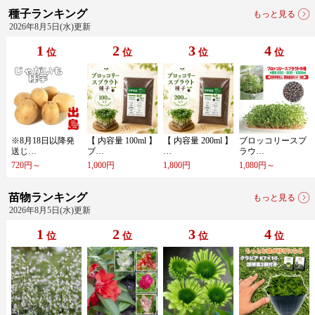
種子ランキング
もっと見る
2026年8月5日(水)更新
1
2
3
4
位
位
位
位
※​8​月​1​8​日​以​降​発​
【​ ​内​容​量​ ​1​0​0​m​l​ ​】​
【​ ​内​容​量​ ​2​0​0​m​l​ ​】​
ブ​ロ​ッ​コ​リ​ー​ス​プ​
送​じ​…
ブ​…
​…
ラ​ウ​…
720円～
1,000円
1,800円
1,080円～
苗物ランキング
もっと見る
2026年8月5日(水)更新
1
2
3
4
位
位
位
位