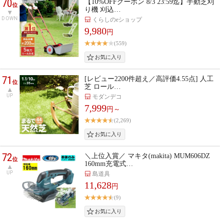
70
【10%OFFクーポン 8/3 23:59迄】手動芝刈
位
り機 刈込…
DOWN
くらしのeショップ
9,980
円
(559)
71
[レビュー2200件超え／高評価4.55点] 人工
位
芝 ロール…
UP
モダンデコ
7,999
円～
(2,269)
72
＼上位入賞／ マキタ(makita) MUM606DZ
位
160mm充電式…
UP
島道具
11,628
円
(9)