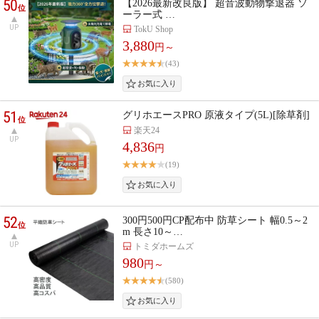
50
【2026最新改良版】 超音波動物撃退器 ソ
位
ーラー式 …
UP
TokU Shop
3,880
円～
(43)
51
グリホエースPRO 原液タイプ(5L)[除草剤]
位
楽天24
UP
4,836
円
(19)
52
300円500円CP配布中 防草シート 幅0.5～2
位
m 長さ10～…
UP
トミダホームズ
980
円～
(580)