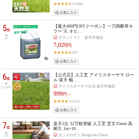
(3,468)
5
【最大400円OFFクーポン】一刀両断草キ
位
ラー 5L オヒ…
グラントマト 楽天市場店
UP
7,020
円
(87)
6
【公式店】人工芝 アイリスオーヤマ ロー
位
ル 楽天 幅…
アイリスオーヤマ公式 楽天市場店
DOWN
999
円～
(225)
7
楽天1位 32万枚突破 人工芝 芝丈35mm 高
位
耐久 1m×10…
タンスのゲン Design the Future
UP