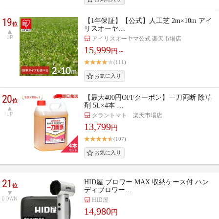
19
【1年保証】【公式】人工芝 2m×10m アイ
位
リスオーヤ…
UP
アイリスオーヤマ公式 楽天市場店
15,999
円～
(111)
20
【最大400円OFFクーポン】一刀両断 除草
位
剤 5L×4本 …
UP
グラントマト 楽天市場店
13,799
円
(107)
21
HID屋 ブロワー MAX 収納ケース付 ハン
位
ディブロワー…
DOWN
HID屋
14,980
円