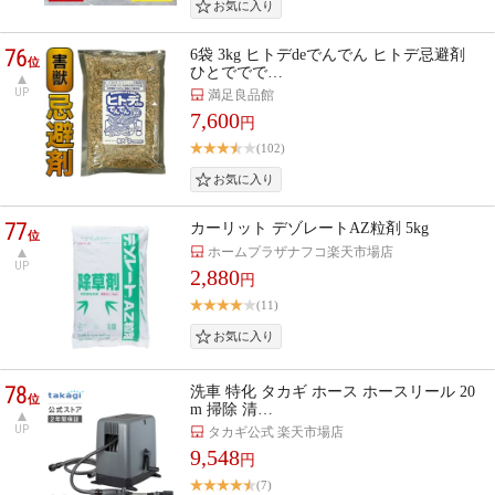
76
6袋 3kg ヒトデdeでんでん ヒトデ忌避剤
位
ひとででで…
UP
満足良品館
7,600
円
(102)
77
カーリット デゾレートAZ粒剤 5kg
位
ホームプラザナフコ楽天市場店
UP
2,880
円
(11)
78
洗車 特化 タカギ ホース ホースリール 20
位
m 掃除 清…
UP
タカギ公式 楽天市場店
9,548
円
(7)