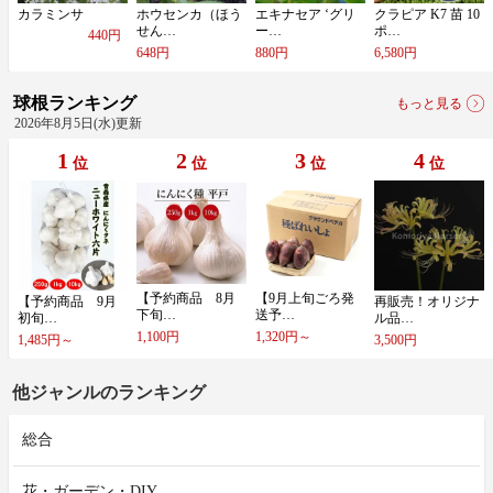
カ​ラ​ミ​ン​サ
ホ​ウ​セ​ン​カ​（​ほ​う​
エ​キ​ナ​セ​ア​ ​‘​グ​リ​
ク​ラ​ピ​ア​ ​K​7​ ​苗​ ​1​0​
せ​ん​…
ー​…
ポ​…
440円
648円
880円
6,580円
球根ランキング
もっと見る
2026年8月5日(水)更新
1
2
3
4
位
位
位
位
【​予​約​商​品​ ​8​月​
【​9​月​上​旬​ご​ろ​発​
【​予​約​商​品​ ​9​月​
再​販​売​！​オ​リ​ジ​ナ​
下​旬​…
送​予​…
初​旬​…
ル​品​…
1,100円
1,320円～
1,485円～
3,500円
他ジャンルのランキング
総合
花・ガーデン・DIY