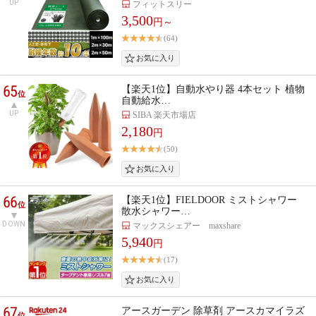
UP
フィットスリー
3,500
円～
(64)
65
【楽天1位】自動水やり器 4本セット 植物
位
自動給水…
UP
SIBA 楽天市場店
2,180
円
(50)
66
【楽天1位】FIELDOOR ミストシャワー
位
散水シャワー…
DOWN
マックスシェアー maxshare
5,940
円
(17)
67
アースガーデン 除草剤 アースカマイラズ
位