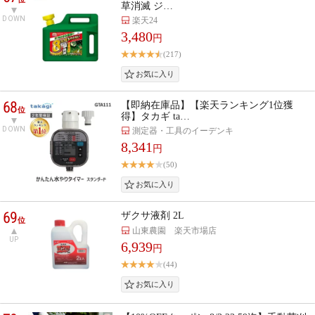
草消滅 ジ…
DOWN
楽天24
3,480
円
(217)
68
【即納在庫品】【楽天ランキング1位獲
位
得】タカギ ta…
DOWN
測定器・工具のイーデンキ
8,341
円
(50)
69
ザクサ液剤 2L
位
山東農園 楽天市場店
UP
6,939
円
(44)