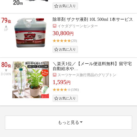
79
除草剤 ザクサ液剤 10L 500ml 1本サービス
位
イケダグリーンセンター
UP
30,800
円
(20)
80
＼楽天1位／【メール便送料無料】留守宅
位
自動給水や…
DOWN
スーツケース旅行用品のグリプトン
1,595
円
(196)
もっと見る