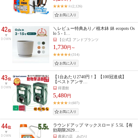
(2,126)
42
＼レビュー特典あり／植木鉢 鉢 ecopots Os
位
lo 5 - 1…
DOWN
【公式】アンドプランツ
1,730
円～
(314)
43
【1台あたり2740円！】【100冠達成】
位
【ベストアンサ…
DOWN
得選館
5,480
円
(607)
44
ラウンドアップ マックスロード 5.5L【有
位
効期限2029…
DOWN
農家の店 みのり