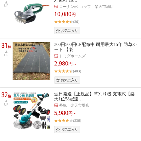
刈込幅 16…
UP
コーナンeショップ 楽天市場店
10,080
円
(36)
31
300円500円CP配布中 耐用最大15年 防草シ
位
ート 【楽…
UP
トミダホームズ
2,980
円～
(483)
32
翌日発送【正規品】草刈り機 充電式【楽
位
天1位58冠達…
UP
夢帆 楽天市場店
5,980
円～
(236)