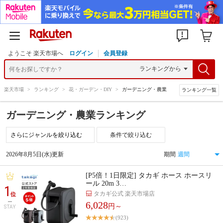
ようこそ 楽天市場へ
ログイン
会員登録
楽天市場
>
ランキング
>
花・ガーデン・DIY
>
ガーデニング・農業
ランキング一覧
ガーデニング・農業ランキング
条件で絞り込む
2026年8月5日(水)更新
期間
[P5倍！1日限定] タカギ ホース ホースリ
ール 20m 3…
1
タカギ公式 楽天市場店
位
6,028
円～
STAY
(923)