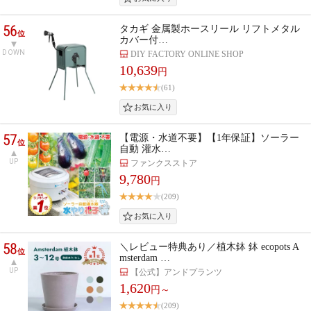
56
タカギ 金属製ホースリール リフトメタル
位
カバー付…
DOWN
DIY FACTORY ONLINE SHOP
10,639
円
(61)
57
【電源・水道不要】【1年保証】ソーラー
位
自動 灌水…
UP
ファンクスストア
9,780
円
(209)
58
＼レビュー特典あり／植木鉢 鉢 ecopots A
位
msterdam …
UP
【公式】アンドプランツ
1,620
円～
(209)