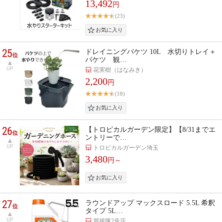
13,492
円
(23)
25
ドレイニングバケツ 10L 水切りトレイ＋
位
バケツ 観…
UP
花実樹（はなみき）
2,200
円
(18)
26
【トロピカルガーデン限定】【8/31までエ
位
ントリーで…
UP
トロピカルガーデン埼玉
3,480
円～
27
ラウンドアップ マックスロード 5.5L 希釈
位
タイプ 5L…
UP
買援隊2号店