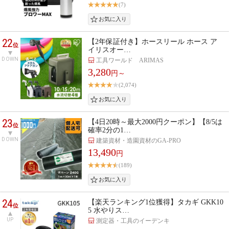
(7)
22
【2年保証付き】ホースリール ホース ア
位
イリスオー…
DOWN
工具ワールド ARIMAS
3,280
円～
(2,074)
23
【4日20時～最大2000円クーポン】【8/5は
位
確率2分の1…
DOWN
建築資材・造園資材のGA-PRO
13,490
円
(189)
24
【楽天ランキング1位獲得】タカギ GKK10
位
5 水やりス…
UP
測定器・工具のイーデンキ