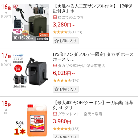
16
【★選べる人工芝サンプル付き】【2年保
位
証付き】ホ…
DOWN
ゆにでのこづち
3,280
円～
(1,073)
17
[P5倍!ワンダフルデー限定] タカギ ホース
位
ホースリ…
DOWN
タカギ公式2号店 楽天市場店
6,028
円～
(176)
18
【最大400円OFFクーポン】一刀両断 除草
位
剤 5L グリ…
UP
グラントマト 楽天市場店
3,980
円
(153)