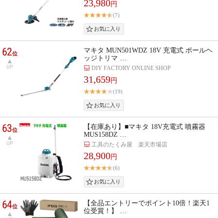
23,980
円
(7)
62
マキタ MUN501WDZ 18V 充電式 ポールヘ
位
ッジトリマ …
UP
DIY FACTORY ONLINE SHOP
31,659
円
(19)
63
【在庫あり】■マキタ 18V充電式 噴霧器
位
MUS158DZ …
UP
工具のたくみ屋 楽天市場店
28,900
円
(6)
64
【全品エントリーでポイント10倍！楽天1
位
位受賞！】 …