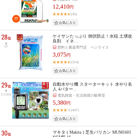
12,410
円
(45)
28
ケイサンたっぷり 倒伏防止！水稲 土壌改
位
良剤 イネ…
UP
肥料と農薬専門店 ベジライス
3,075
円
(314)
29
自動水やり機 スターターキット 水やり名
位
人 4パター…
DOWN
電気雑貨・生活雑貨の駿華堂
5,380
円
(447)
30
マキタ ( Makita ) 芝生バリカン MUM1601
位