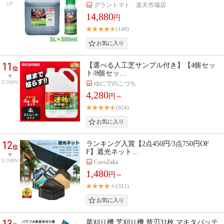
UP
グラントマト 楽天市場店
14,880
円
(149)
11
【選べる人工芝サンプル付き】【4個セッ
位
ト/8個セッ…
DOWN
ゆにでのこづち
4,280
円～
(924)
12
ランキング入賞【2点450円/3点750円OF
位
F】遮光ネット…
DOWN
CocoZaka
1,480
円～
(311)
13
草刈り機 芝刈り機 替刃31枚 マキタバッテ