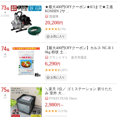
73
★最大400円OFFクーポン★8/3まで★工進
位
KOSHIN 2サ…
DOWN
買援隊
20,200
円
(76)
74
【最大400円OFFクーポン】カルス NC-R 1
位
0kg 粉状 土…
UP
グラントマト 楽天市場店
6,290
円
(207)
75
＼楽天 1位／ ゴミステーション 折りたた
位
み 室外 大…
UP
PYKES PEAK Direct
2,980
円～
(176)