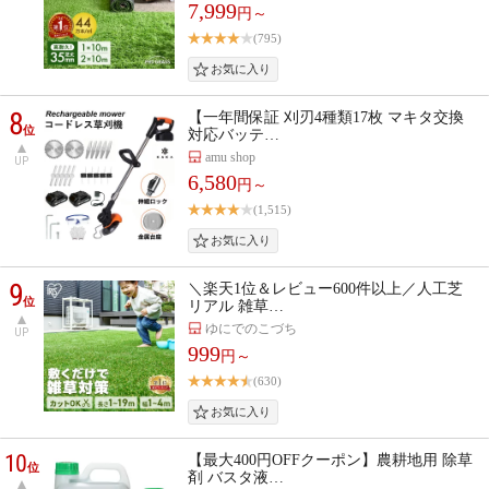
7,999
円～
(795)
8
【一年間保証 刈刃4種類17枚 マキタ交換
位
対応バッテ…
amu shop
UP
6,580
円～
(1,515)
9
＼楽天1位＆レビュー600件以上／人工芝
位
リアル 雑草…
ゆにでのこづち
UP
999
円～
(630)
10
【最大400円OFFクーポン】農耕地用 除草
位
剤 バスタ液…