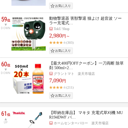
59
動物撃退器 害獣撃退 猫よけ 超音波 ソー
位
ラー充電式…
DOWN
TokU Shop
2,980
円～
(303)
60
【最大400円OFFクーポン】一刀両断 除草
位
剤 500ml×2…
DOWN
グラントマト 楽天市場店
7,090
円
(211)
61
【即納在庫品】 マキタ 充電式草刈機 MU
位
R194DWF バ…
UP
ホームセンターバロー 楽天市場店