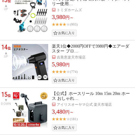
位
リー使用…
UP
トミダホームズ
3,980
円～
(993)
14
楽天1位◆2000円OFFで3980円◆エアーダ
位
スター ブロ…
UP
吉美意楽天市場店
5,980
円
(774)
15
【公式】ホースリール 10m 15m 20m ホー
位
ス おしゃれ…
DOWN
アイリスオーヤマ公式 楽天市場店
3,480
円～
(181)