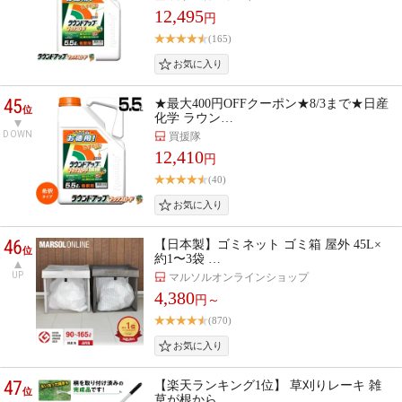
12,495
円
(165)
45
★最大400円OFFクーポン★8/3まで★日産
位
化学 ラウン…
DOWN
買援隊
12,410
円
(40)
46
【日本製】ゴミネット ゴミ箱 屋外 45L×
位
約1〜3袋 …
UP
マルソルオンラインショップ
4,380
円～
(870)
47
【楽天ランキング1位】 草刈りレーキ 雑
位
草が根から…