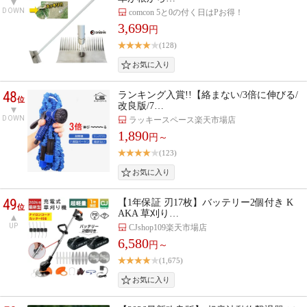
DOWN
comcon 5と0の付く日はPお得！
3,699
円
(128)
48
ランキング入賞!!【絡まない/3倍に伸びる/
位
改良版/7…
DOWN
ラッキースペース楽天市場店
1,890
円～
(123)
49
【1年保証 刃17枚】バッテリー2個付き K
位
AKA 草刈り…
UP
CJshop109楽天市場店
6,580
円～
(1,675)