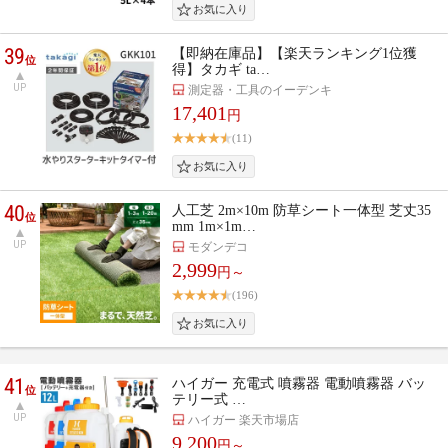
39
【即納在庫品】【楽天ランキング1位獲
位
得】タカギ ta…
UP
測定器・工具のイーデンキ
17,401
円
(11)
40
人工芝 2m×10m 防草シート一体型 芝丈35
位
mm 1m×1m…
UP
モダンデコ
2,999
円～
(196)
41
ハイガー 充電式 噴霧器 電動噴霧器 バッ
位
テリー式 …
UP
ハイガー 楽天市場店
9,200
円～