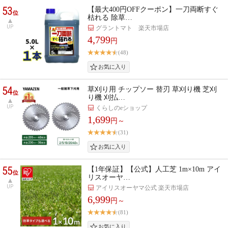
53
【最大400円OFFクーポン】一刀両断すぐ
位
枯れる 除草…
UP
グラントマト 楽天市場店
4,799
円
(48)
54
草刈り用 チップソー 替刃 草刈り機 芝刈
位
り機 刈払…
UP
くらしのeショップ
1,699
円～
(31)
55
【1年保証】【公式】人工芝 1m×10m アイ
位
リスオーヤ…
UP
アイリスオーヤマ公式 楽天市場店
6,999
円～
(81)