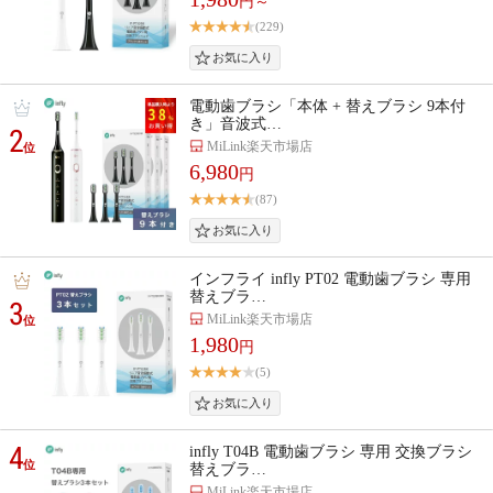
円～
(229)
電動歯ブラシ「本体 + 替えブラシ 9本付
き」音波式…
2
MiLink楽天市場店
位
6,980
円
(87)
インフライ infly PT02 電動歯ブラシ 専用
替えブラ…
3
MiLink楽天市場店
位
1,980
円
(5)
4
infly T04B 電動歯ブラシ 専用 交換ブラシ
位
替えブラ…
MiLink楽天市場店