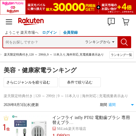
ようこそ 楽天市場へ
ログイン
会員登録
>
楽天限定特典付き,120 ～ 299分,9 ～ 11本入り,海外対応,充電残量表示あり
ランキング一覧
美容・健康家電ランキング
条件で絞り込む
楽天限定特典付き | 120 ～ 299分 | 9 ～ 11本入り | 海外対応 | 充電残量表示あり
2026年8月5日(水)更新
期間
インフライ infly PT02 電動歯ブラシ 専用
替えブラ…
1
MiLink楽天市場店
位
1,980