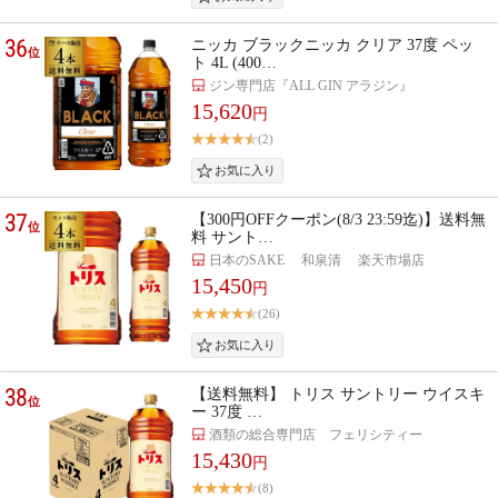
36
ニッカ ブラックニッカ クリア 37度 ペッ
位
ト 4L (400…
ジン専門店『ALL GIN アラジン』
15,620
円
(2)
37
【300円OFFクーポン(8/3 23:59迄)】送料無
位
料 サント…
日本のSAKE 和泉清 楽天市場店
15,450
円
(26)
38
【送料無料】 トリス サントリー ウイスキ
位
ー 37度 …
酒類の総合専門店 フェリシティー
15,430
円
(8)