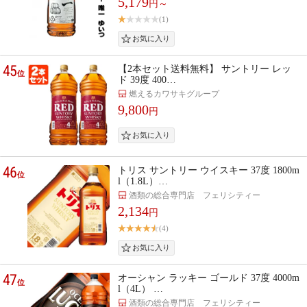
5,179
円～
(1)
45
【2本セット送料無料】 サントリー レッ
位
ド 39度 400…
燃えるカワサキグループ
9,800
円
46
トリス サントリー ウイスキー 37度 1800m
位
l（1.8L）…
酒類の総合専門店 フェリシティー
2,134
円
(4)
47
オーシャン ラッキー ゴールド 37度 4000m
位
l（4L） …
酒類の総合専門店 フェリシティー