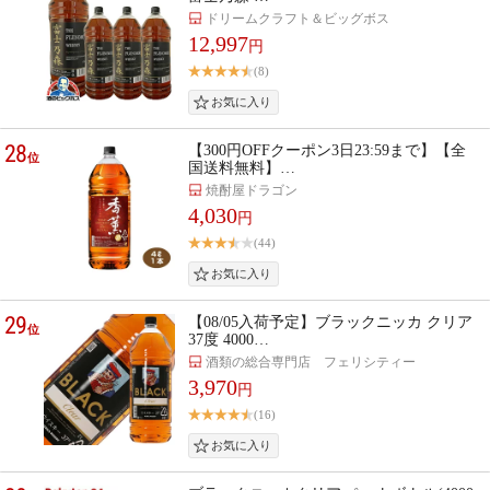
ドリームクラフト＆ビッグボス
12,997
円
(8)
28
【300円OFFクーポン3日23:59まで】【全
位
国送料無料】…
焼酎屋ドラゴン
4,030
円
(44)
29
【08/05入荷予定】ブラックニッカ クリア
位
37度 4000…
酒類の総合専門店 フェリシティー
3,970
円
(16)