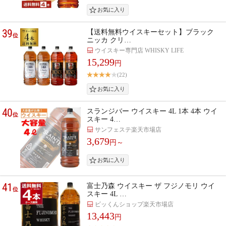
39
【送料無料ウイスキーセット】ブラック
位
ニッカ クリ…
ウイスキー専門店 WHISKY LIFE
15,299
円
(22)
40
スランジバー ウイスキー 4L 1本 4本 ウイ
位
スキー 4…
サンフェステ楽天市場店
3,679
円～
41
富士乃森 ウイスキー ザ フジノモリ ウイ
位
スキー 4L …
ビッくんショップ楽天市場店
13,443
円