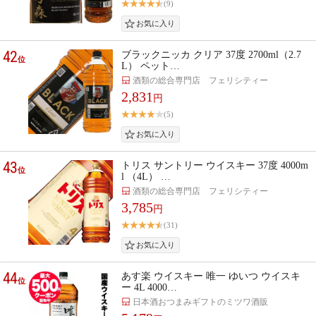
(9)
42
ブラックニッカ クリア 37度 2700ml（2.7
位
L） ペット…
酒類の総合専門店 フェリシティー
2,831
円
(5)
43
トリス サントリー ウイスキー 37度 4000m
位
l （4L） …
酒類の総合専門店 フェリシティー
3,785
円
(31)
44
あす楽 ウイスキー 唯一 ゆいつ ウイスキ
位
ー 4L 4000…
日本酒おつまみギフトのミツワ酒販