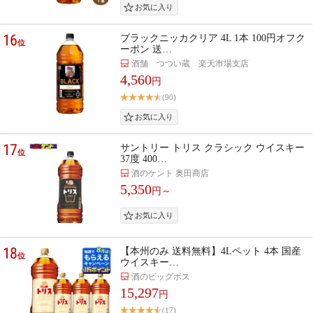
16
ブラックニッカクリア 4L 1本 100円オフク
位
ーポン 送…
酒舗 つつい蔵 楽天市場支店
4,560
円
(90)
17
サントリー トリス クラシック ウイスキー
位
37度 400…
酒のケント 奥田商店
5,350
円～
18
【本州のみ 送料無料】4Lペット 4本 国産
位
ウイスキー…
酒のビッグボス
15,297
円
(17)