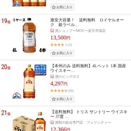
19
激安大容量！ 送料無料 ロイヤルオー
位
ク 銀ラベル…
酒ショップーMOUー楽天市場店
13,500
円
(3)
20
【本州のみ 送料無料】4Lペット 1本 国産
位
ウイスキー…
酒のビッグボス
4,297
円
(39)
21
【送料無料】 トリス サントリー ウイスキ
位
ー 37度 …
酒類の総合専門店 フェリシティー
12,366
円