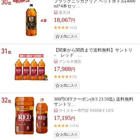
30
ブラックニッカクリア ペットボトル(4000
位
ml*4本セッ…
楽天24
18,067
円
(2)
31
【関東から関西まで送料無料】サントリ
位
− レッド …
アンカネ酒店
17,988
円
(3)
32
300円OFFクーポン(8/3 23:59迄) 送料無料
位
サントリ…
ウイスキー専門店 WHISKY LIFE
17,195
円
(14)