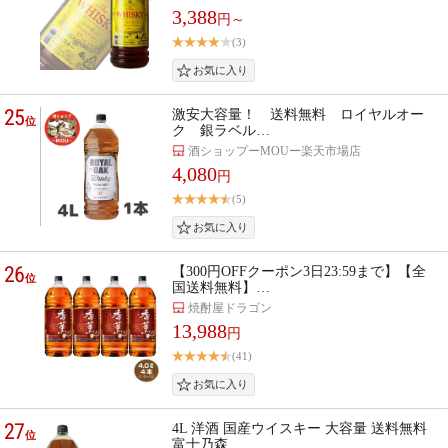
3,388
円～
(3)
25
激安大容量！ 送料無料 ロイヤルオー
位
ク 銀ラベル…
酒ショップーMOUー楽天市場店
4,080
円
(5)
26
【300円OFFクーポン3日23:59まで】【全
位
国送料無料】…
焼酎屋ドラゴン
13,988
円
(41)
27
4L 洋酒 国産ウイスキー 大容量 送料無料
位
富士乃森 …