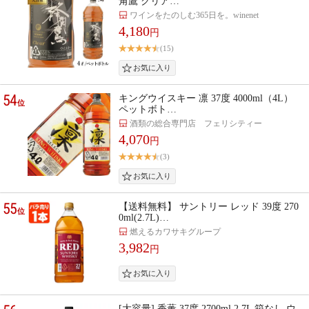
角鷹 クリア…
ワインをたのしむ365日を。winenet
4,180
円
(15)
54
キングウイスキー 凛 37度 4000ml（4L）
位
ペットボト…
酒類の総合専門店 フェリシティー
4,070
円
(3)
55
【送料無料】 サントリー レッド 39度 270
位
0ml(2.7L)…
燃えるカワサキグループ
3,982
円
[大容量] 香薫 37度 2700ml 2.7L 箱なし ウ