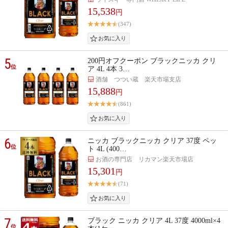
15,538
円
(347)
5
200円オフクーポン ブラックニッカ クリ
位
ア 4L 4本 3…
酒舗 つつい蔵 楽天市場支店
15,888
円
(861)
6
ニッカ ブラックニッカ クリア 37度 ペッ
位
ト 4L (400…
お酒の専門店 リカマン楽天市場店
15,301
円
(71)
7
ブラック ニッカ クリア 4L 37度 4000ml×4
位