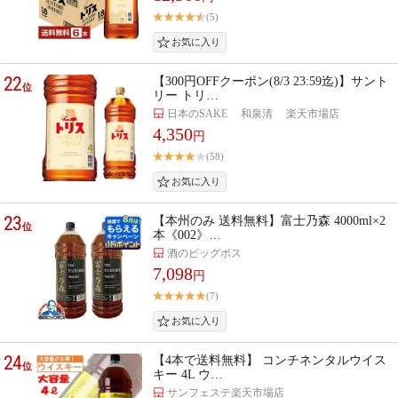
(5)
22
【300円OFFクーポン(8/3 23:59迄)】サント
位
リー トリ…
日本のSAKE 和泉清 楽天市場店
4,350
円
(58)
23
【本州のみ 送料無料】富士乃森 4000ml×2
位
本《002》…
酒のビッグボス
7,098
円
(7)
24
【4本で送料無料】 コンチネンタルウイス
位
キー 4L ウ…
サンフェステ楽天市場店