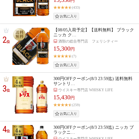
円
(433)
【08/05入荷予定】【送料無料】 ブラック
ニッカ ク…
2
酒類の総合専門店 フェリシティー
位
15,300
円
(7)
300円OFFクーポン(8/3 23:59迄) 送料無料
サントリ…
3
ウイスキー専門店 WHISKY LIFE
位
15,430
円
(259)
4
300円OFFクーポン(8/3 23:59迄) ニッカ ブ
位
ラックニ…
ウイスキー専門店 WHISKY LIFE