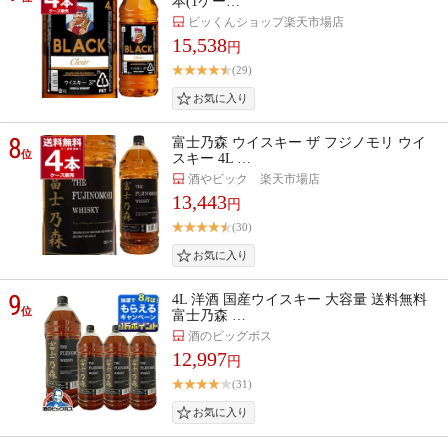
本(1ケー…
ビッくんショップ楽天市場店
15,538
円
(29)
8
富士乃森 ウイスキー ザ フジノモリ ウイ
位
スキー 4L …
酒やビック 楽天市場店
13,443
円
(30)
9
4L 洋酒 国産ウイスキー 大容量 送料無料
位
富士乃森 …
酒のビッグボス
12,997
円
(31)