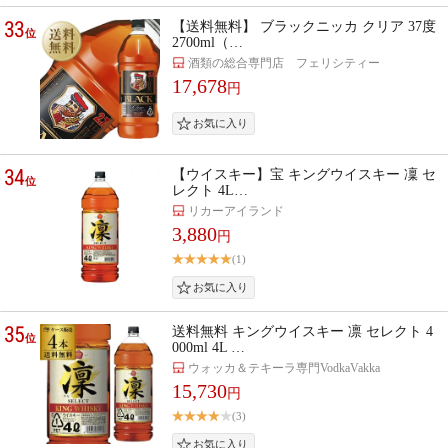
33
【送料無料】 ブラックニッカ クリア 37度
位
2700ml（…
酒類の総合専門店 フェリシティー
17,678
円
34
【ウイスキー】宝 キングウイスキー 凜 セ
位
レクト 4L…
リカーアイランド
3,880
円
(1)
35
送料無料 キングウイスキー 凛 セレクト 4
位
000ml 4L …
ウォッカ＆テキーラ専門VodkaVakka
15,730
円
(3)