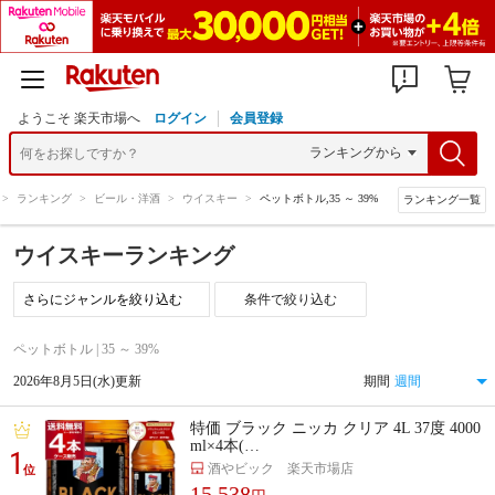
ようこそ 楽天市場へ
ログイン
会員登録
>
ランキング
>
ビール・洋酒
>
ウイスキー
>
ペットボトル,35 ～ 39%
ランキング一覧
ウイスキーランキング
条件で絞り込む
ペットボトル | 35 ～ 39%
2026年8月5日(水)更新
期間
特価 ブラック ニッカ クリア 4L 37度 4000
ml×4本(…
1
酒やビック 楽天市場店
位
15,538