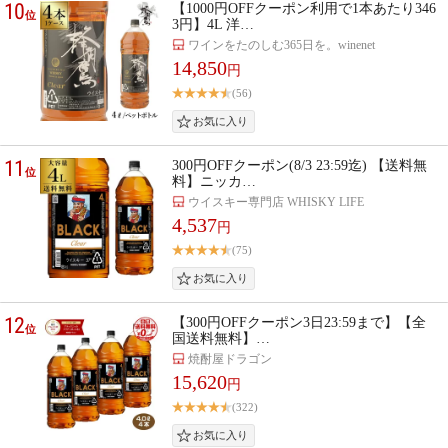
10
【1000円OFFクーポン利用で1本あたり346
位
3円】4L 洋…
ワインをたのしむ365日を。winenet
14,850
円
(56)
11
300円OFFクーポン(8/3 23:59迄) 【送料無
位
料】ニッカ…
ウイスキー専門店 WHISKY LIFE
4,537
円
(75)
12
【300円OFFクーポン3日23:59まで】【全
位
国送料無料】…
焼酎屋ドラゴン
15,620
円
(322)