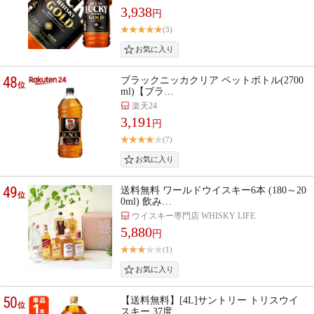
3,938
円
(3)
48
ブラックニッカクリア ペットボトル(2700
位
ml)【ブラ…
楽天24
3,191
円
(7)
49
送料無料 ワールドウイスキー6本 (180～20
位
0ml) 飲み…
ウイスキー専門店 WHISKY LIFE
5,880
円
(1)
50
【送料無料】[4L]サントリー トリスウイ
位
スキー 37度…