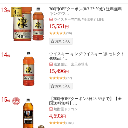
13
300円OFFクーポン(8/3 23:59迄) 送料無料
位
キングウ…
ウイスキー専門店 WHISKY LIFE
15,551
円
(96)
14
ウイスキー キングウイスキー 凛 セレクト
位
4000ml 4…
逸酒創伝 楽天市場店
15,496
円
(22)
15
【300円OFFクーポン3日23:59まで】【全
位
国送料無料】…
焼酎屋ドラゴン
4,693
円
(184)