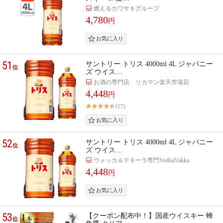
燃えるカワサキグループ
4,780
円
51
サントリー トリス 4000ml 4L ジャパニー
位
ズ ウイス…
お酒の専門店 リカマン楽天市場店
4,448
円
(17)
52
サントリー トリス 4000ml 4L ジャパニー
位
ズ ウイス…
ウォッカ＆テキーラ専門VodkaVakka
4,448
円
53
【クーポン配布中！】国産ウイスキー 蜂
位