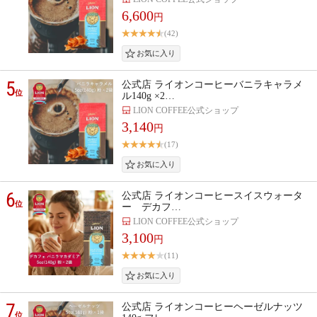
6,600
円
(42)
5
公式店 ライオンコーヒーバニラキャラメ
位
ル140g ×2…
LION COFFEE公式ショップ
3,140
円
(17)
6
公式店 ライオンコーヒースイスウォータ
位
ー デカフ…
LION COFFEE公式ショップ
3,100
円
(11)
7
公式店 ライオンコーヒーヘーゼルナッツ
位