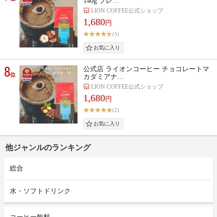
140g フレ…
LION COFFEE公式ショップ
1,680
円
(5)
8
公式店 ライオンコーヒー チョコレートマ
位
カダミアナ…
LION COFFEE公式ショップ
1,680
円
(2)
他ジャンルのランキング
総合
水・ソフトドリンク