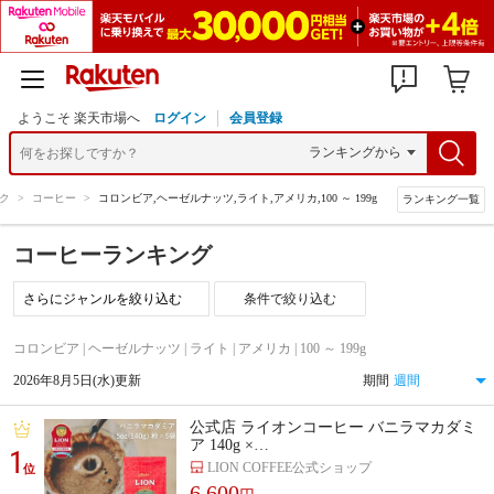
ようこそ 楽天市場へ
ログイン
会員登録
ク
>
コーヒー
>
コロンビア,ヘーゼルナッツ,ライト,アメリカ,100 ～ 199g
ランキング一覧
コーヒーランキング
条件で絞り込む
コロンビア | ヘーゼルナッツ | ライト | アメリカ | 100 ～ 199g
2026年8月5日(水)更新
期間
公式店 ライオンコーヒー バニラマカダミ
ア 140g ×…
1
LION COFFEE公式ショップ
位
6,600