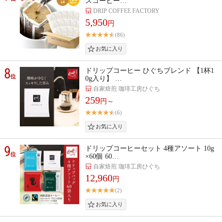
スコーヒー…
DRIP COFFEE FACTORY
5,950
円
(86)
8
ドリップコーヒー ひぐちブレンド 【1杯1
位
0g入り】 …
自家焙煎 珈琲工房ひぐち
259
円～
(6)
9
ドリップコーヒーセット 4種アソート 10g
位
×60個 60…
自家焙煎 珈琲工房ひぐち
12,960
円
(2)