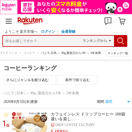
ようこそ 楽天市場へ
ログイン
会員登録
フトドリンク
>
コーヒー
>
バニラ,日本,～ 99g,製造日から1年 ～ 2年未満
ランキング一覧
コーヒーランキング
条件で絞り込む
バニラ | 日本 | ～ 99g | 製造日から1年 ～ 2年未満
2026年8月5日(水)更新
期間
カフェインレス ドリップコーヒー 100袋
違いを楽し…
1
DRIP COFFEE FACTORY
位
5,999