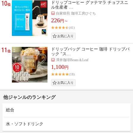
10
ドリップコーヒー グァテマラ チョフスニ
位
ル生産者 …
自家焙煎 珈琲工房ひぐち
226
円～
(41)
11
ドリップバッグ コーヒー 珈琲 ドリップパ
位
ック "ス…
澤井珈琲Beans＆Leaf
1,100
円
(18)
他ジャンルのランキング
総合
水・ソフトドリンク