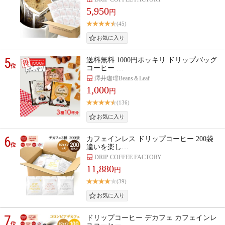
5,950
円
(45)
5
送料無料 1000円ポッキリ ドリップバッグ
位
コーヒー …
澤井珈琲Beans＆Leaf
1,000
円
(136)
6
カフェインレス ドリップコーヒー 200袋
位
違いを楽し…
DRIP COFFEE FACTORY
11,880
円
(39)
7
ドリップコーヒー デカフェ カフェインレ
位