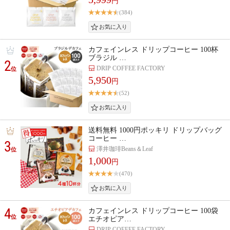
円
(384)
カフェインレス ドリップコーヒー 100杯
ブラジル …
2
DRIP COFFEE FACTORY
位
5,950
円
(52)
送料無料 1000円ポッキリ ドリップバッグ
コーヒー …
3
澤井珈琲Beans＆Leaf
位
1,000
円
(470)
4
カフェインレス ドリップコーヒー 100袋
位
エチオピア…
DRIP COFFEE FACTORY